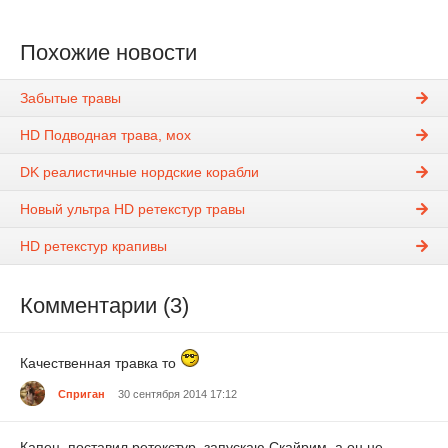
Похожие новости
Забытые травы
HD Подводная трава, мох
DK реалистичные нордские корабли
Новый ультра HD ретекстур травы
HD ретекстур крапивы
Комментарии (3)
Качественная травка то
Сприган
30 сентября 2014 17:12
Капец, поставил ретекстур, запускаю Скайрим, а он не