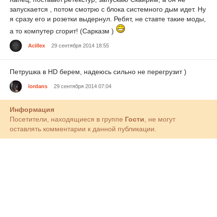
запускается , потом смотрю с блока системного дым идет. Ну
я сразу его и розетки выдернул. Ребят, не ставте такие моды,
а то компутер сгорит! (Сарказм )
Acillex
29 сентября 2014 18:55
Петрушка в HD берем, надеюсь сильно не перегрузит )
lordans
29 сентября 2014 07:04
Информация
Посетители, находящиеся в группе
Гости
, не могут
оставлять комментарии к данной публикации.