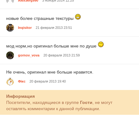
AlexSerg990
3 ноября 2014 12:25
новые более страшные текстуры
Inqisitor
21 февраля 2013 23:51
мод норм,но оригинал больше мне по душе
gornov_vova
20 февраля 2013 21:59
Не очень, оригинал мне больше нравится.
Фiкс
20 февраля 2013 19:40
Информация
Посетители, находящиеся в группе
Гости
, не могут
оставлять комментарии к данной публикации.