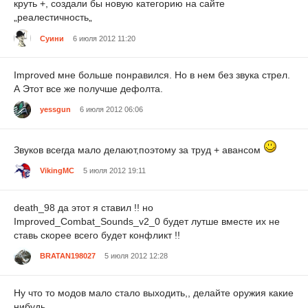
круть +, создали бы новую категорию на сайте
„реалестичность„
Суини
6 июля 2012 11:20
Improved мне больше понравился. Но в нем без звука стрел.
А Этот все же получше дефолта.
yessgun
6 июля 2012 06:06
Звуков всегда мало делают,поэтому за труд + авансом
VikingMC
5 июля 2012 19:11
death_98 да этот я ставил !! но
Improved_Combat_Sounds_v2_0 будет лутше вместе их не
ставь скорее всего будет конфликт !!
BRATAN198027
5 июля 2012 12:28
Ну что то модов мало стало выходить,, делайте оружия какие
нибудь