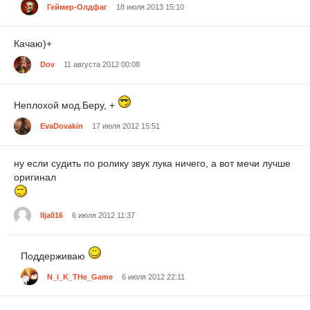
Геймер-Олдфаг
18 июля 2013 15:10
Качаю)+
Dov
11 августа 2012 00:08
Неплохой мод.Беру, +
EvaDovakin
17 июля 2012 15:51
ну если судить по ролику звук лука ничего, а вот мечи лучше
оригинал
Ilja016
6 июля 2012 11:37
Поддерживаю
N_i_K_THe_Game
6 июля 2012 22:11