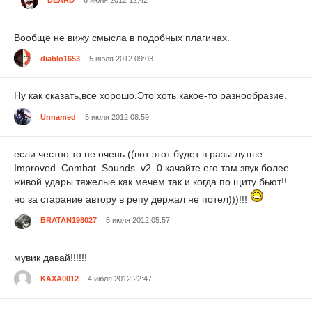
Вообще не вижу смысла в подобных плагинах.
diablo1653
5 июля 2012 09:03
Ну как сказать,все хорошо.Это хоть какое-то разнообразие.
Unnamed
5 июля 2012 08:59
если честно то не очень ((вот этот будет в разы лутше
Improved_Combat_Sounds_v2_0 качайте его там звук более
живой удары тяжелые как мечем так и когда по щиту бьют!!
но за старание автору в репу держал не потел)))!!!
BRATAN198027
5 июля 2012 05:57
мувик давай!!!!!!
KAXA0012
4 июля 2012 22:47