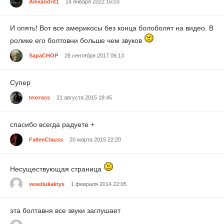
Alexandrit1
14 января 2022 16:03
И опять! Вот все америкосы без конца болоболят на видео. В
ролике его болтовни больше чем звуков
SapaCHOP
28 сентября 2017 06:13
Супер
texrrass
21 августа 2015 18:45
спасибо всегда радуете +
FallenClauss
20 марта 2015 22:20
Несуществующая страница
veseliukaktys
1 февраля 2014 22:05
эта болтавня все звуки заглушает