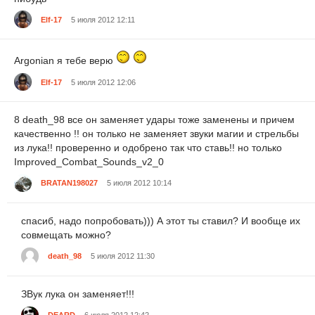
Elf-17
5 июля 2012 12:11
Argonian я тебе верю
Elf-17
5 июля 2012 12:06
8 death_98 все он заменяет удары тоже заменены и причем
качественно !! он только не заменяет звуки магии и стрельбы
из лука!! проверенно и одобрено так что ставь!! но только
Improved_Combat_Sounds_v2_0
BRATAN198027
5 июля 2012 10:14
спасиб, надо попробовать))) А этот ты ставил? И вообще их
совмещать можно?
death_98
5 июля 2012 11:30
ЗВук лука он заменяет!!!
DEARD
6 июля 2012 12:42