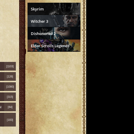
Skyrim
Witcher 3
Dishonored 2
Elder Scrolls Legends
[1103]
[126]
[1080]
[315]
ы
[84]
[183]