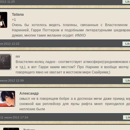
2012 11:25
Lik
Tatiana
+1
Очень бы хотелось видеть плагины, связанные с Властелином 
Наринией, Гарри Поттером и подобными литературными шедеврам
думаю, многие такие желание осудят. ИМХО
ня 2012 12:22
Lik
rrr
Властелин колец ладно - соответствует атмосфере(средневековое
и тд.), а вот Гарри каким местом? Про Нарнию я вообще молчу.
говорящего явно не хватает в жестоком мире Скайрима;)
 июня 2012 12:59
Lik
Александр
смысл не в говорящем бобре а в доспехах мечи даже прикид к
снежной как реплейсер для ярлы рифта мнеп пригодился до
неплохие были
11 июня 2012 17:24
Li