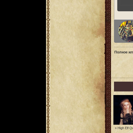
Полное ил
» High Elf Q