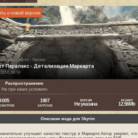
ть о новой версии
я
/
Моды
/
Skyrim
/
Прочее
кт Паралакс - Детализация Маркарта
2012, 00:16
Распространение
Ни при каких условиях
9 005
1907
ВЕРСИЯ
РАЗМЕР
Не указана
12.56Mb
СМОТРОВ
ЗАГРУЗОК
Описание мода для Skyrim
значительно улучшает качество текстур в Маркарте.Автор уверяет, что