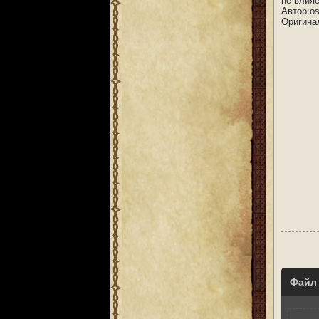
не влия
Автор:o
Оригина
Файл