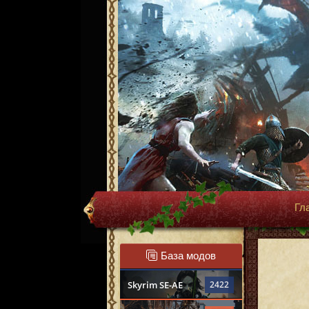
Гл
База модов
Skyrim SE-AE
2422