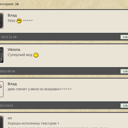
ентариев:
14
Влад
беру
+++++
а 2013 21:49
Lik
Viktoria
Суперский мод
2013 06:56
Lik
Влад
дико глючит у меня но всеравно++++++
012 04:01
Lik
rrr
Хорошо исполнены текстурки +