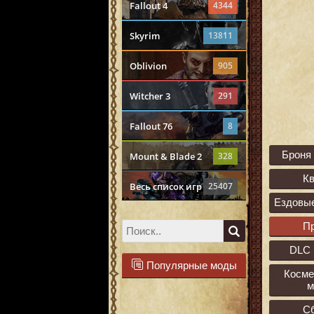
Fallout 4
4344
Skyrim
13811
Oblivion
905
Witcher 3
291
Fallout 76
8
Броня
Mount & Blade 2
328
К
Весь список игр
25407
Ездовы
П
DLC 
Популярные моды
Косме
м
С