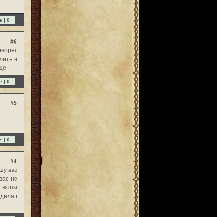
e |
0
#6
оворят
лить и
бще
e |
0
#5
e |
0
#4
шу вас
вас не
з жопы
 делал