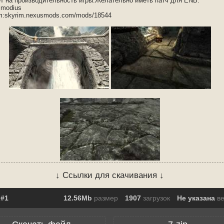
ет на производительность игры.Желательно иметь патч для ENB.
smodius
л:skyrim.nexusmods.com/mods/18544
↓ Ссылки для скачивания ↓
12.56Mb
размер
1907
загрузок
Не указана
в