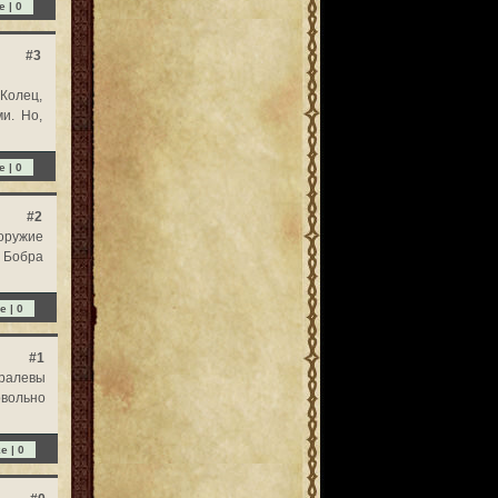
e |
0
#3
Колец,
и. Но,
e |
0
#2
 оружие
 Бобра
e |
0
#1
оралевы
вольно
ke |
0