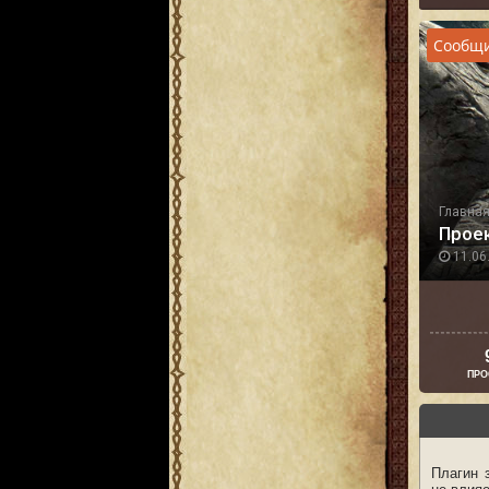
Сообщи
Главна
Прое
11.06.
ПРО
Плагин 