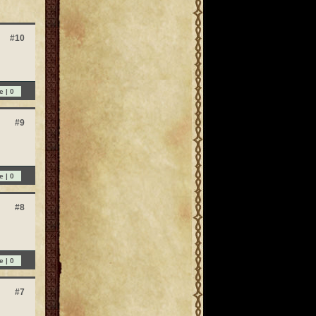
#10
e |
0
#9
e |
0
#8
e |
0
#7