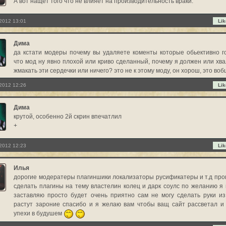
А вот нащет того что не влияет на производительность враки.
2012 13:01
Lik
Дима
да кстати модеры почему вы удаляете коменты которые обьективно г
что мод ну явно плохой или криво сделанный, почему я должен или хва
жмакать эти сердечки или ничего? это не к этому моду, он хорош, это во
2012 12:26
Lik
Дима
крутой, особенно 2й скрин впечатлил
+
2012 12:23
Lik
Илья
дорогие модератеры плагиншики локализаторы русификатеры и т.д про
сделать плагины на тему властелин колец и дарк соулс по желанию я 
заставляю просто будет очень приятно сам не могу сделать руки и
растут зароние спасибо и я желаю вам чтобы ващ сайт рассветал и
упехи в будушем