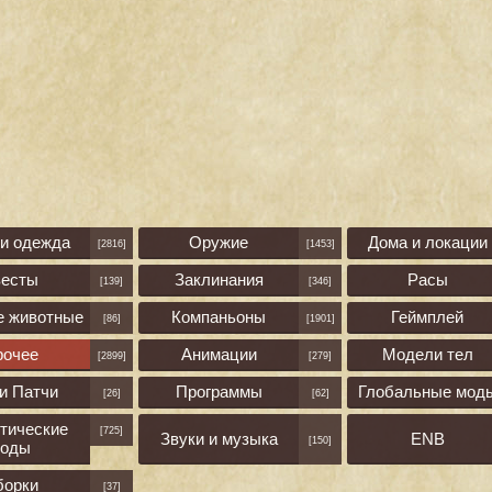
 и одежда
Оружие
Дома и локации
[2816]
[1453]
весты
Заклинания
Расы
[139]
[346]
е животные
Компаньоны
Геймплей
[86]
[1901]
рочее
Анимации
Модели тел
[2899]
[279]
и Патчи
Программы
Глобальные мод
[26]
[62]
тические
[725]
Звуки и музыка
ENB
[150]
оды
борки
[37]