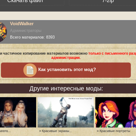
Скачать файл
7-zip
VoidWalker
Администраторы
Всего материалов: 8393
и частичное копирование материалов возможно
только с письменного ра
администрации.
Как установить этот мод?
Другие интересные моды:
ueens...
» Красивые экраны...
» Красивые портреты