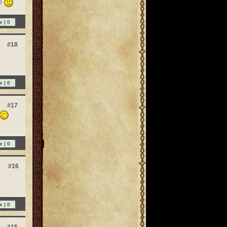
то
e |
0
#18
e |
0
#17
e |
0
#16
e |
0