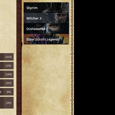
Skyrim
Witcher 3
Dishonored 2
Elder Scrolls Legends
[1103]
[126]
[1080]
[315]
ы
[84]
[183]