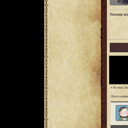
Полное ил
» Arcelas Se
Всего комм