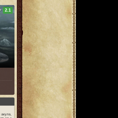
+
2.1
 акула,