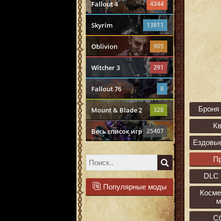
Fallout 4
4344
Skyrim
13811
Oblivion
905
Witcher 3
291
Fallout 76
8
Броня
Mount & Blade 2
328
К
Весь список игр
25407
Ездовы
П
DLC 
Популярные моды
Косме
м
С