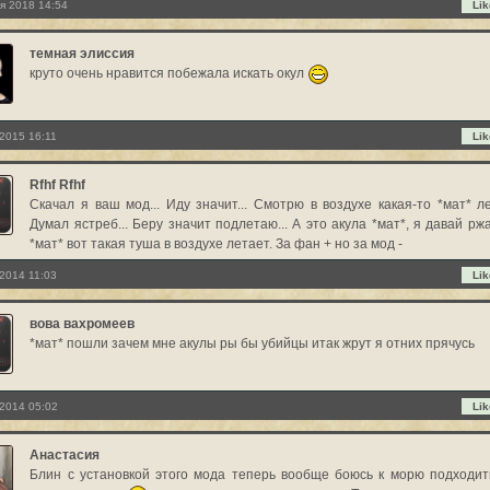
я 2018 14:54
Lik
темная элиссия
круто очень нравится побежала искать окул
2015 16:11
Lik
Rfhf Rfhf
Скачал я ваш мод... Иду значит... Смотрю в воздухе какая-то *мат* лет
Думал ястреб... Беру значит подлетаю... А это акула *мат*, я давай рж
*мат* вот такая туша в воздухе летает. За фан + но за мод -
2014 11:03
Lik
вова вахромеев
*мат* пошли зачем мне акулы ры бы убийцы итак жрут я отних прячусь
2014 05:02
Lik
Анастасия
Блин с установкой этого мода теперь вообще боюсь к морю подходит