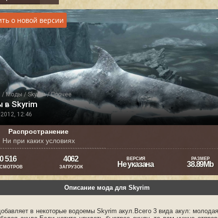
ть о новой версии
я
/
Моды
/
Skyrim
/
Прочее
 в Skyrim
2012, 12:46
Распространение
Ни при каких условиях
0 516
4062
ВЕРСИЯ
РАЗМЕР
Не указана
38.89Mb
СМОТРОВ
ЗАГРУЗОК
Описание мода для Skyrim
добавляет в некоторые водоемы Skyrim акул.Всего 3 вида акул: молодая