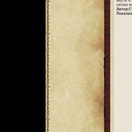
акула и
затоке 
Автор:
E
Локализ