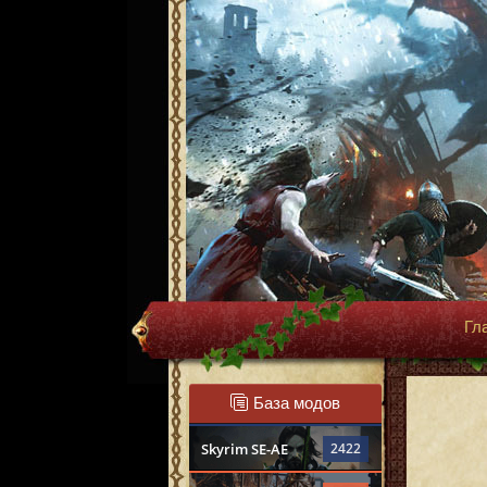
Гл
База модов
Skyrim SE-AE
2422