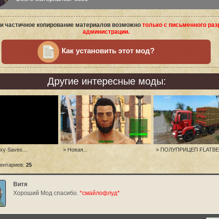
и частичное копирование материалов возможно
только с письменного ра
администрации.
Как установить этот мод?
Другие интересные моды:
xy Saves...
» Новая...
» ПОЛУПРИЦЕП FLATBED
ентариев:
25
Витя
Хороший Мод спасибо.
*смайлофлуд*