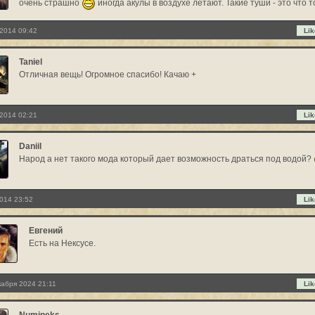
очень страшно
иногда акулы в воздухе летают. Такие туши - это что 
2014 09:42
Lik
Taniel
Отличная вещь! Огромное спасибо! Качаю +
2014 02:21
Lik
Daniil
Народ а нет такого мода который дает возможность драться под водой?
014 23:52
Lik
Евгений
Есть на Нексусе.
кабря 2024 21:11
Lik