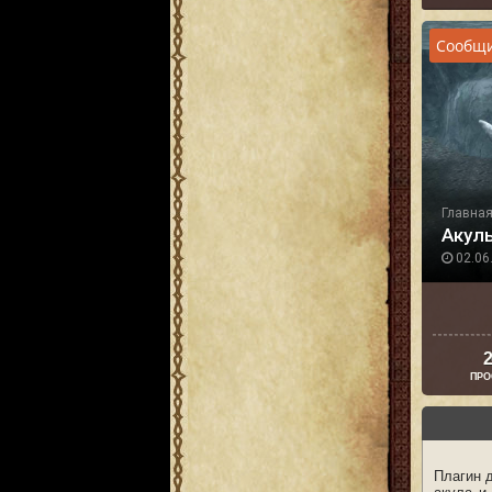
Сообщи
Главна
Акулы
02.06.
2
ПРО
Плагин 