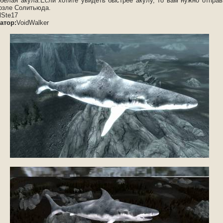
 белая акула.Если хотите увидеть быстрее акулу, то вам нужно отправ
возле Солитьюда.
lSte17
атор:
VoidWalker