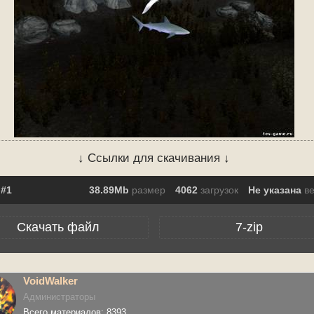
↓ Ссылки для скачивания ↓
38.89Mb
размер
4062
загрузок
Не указана
в
Скачать файл
7-zip
VoidWalker
Администраторы
Всего материалов: 8393