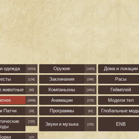
 и одежда
Оружие
Дома и локации
[2816]
[1453]
весты
Заклинания
Расы
[139]
[346]
е животные
Компаньоны
Геймплей
[86]
[1901]
рочее
Анимации
Модели тел
[2899]
[279]
и Патчи
Программы
Глобальные мод
[26]
[62]
тические
[725]
Звуки и музыка
ENB
[150]
оды
борки
[37]