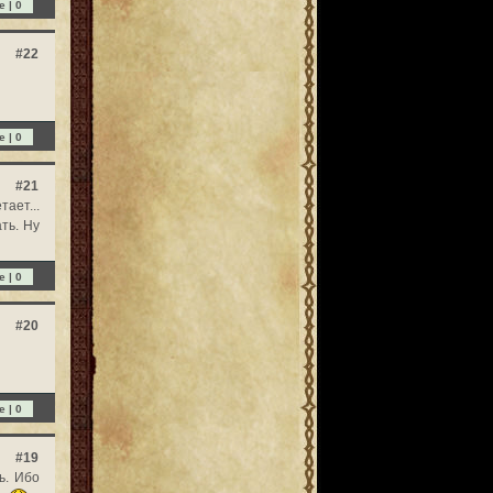
e |
0
#22
e |
0
#21
ает...
ать. Ну
e |
0
#20
e |
0
#19
ь. Ибо