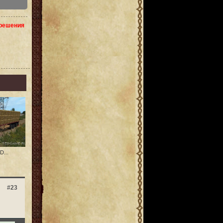
зрешения
...
#23