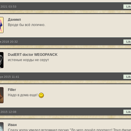
 2021 03:53
Lik
Даниил
Вроде бы всё логично.
я 2018 20:32
Lik
DudERT doctor WEGOPANCK
истеные норды не серут
ря 2015 11:41
Lik
Filler
Надо в дома еще!
 2015 12:08
Lik
Иван
Сразу когда увидел вспомнил песню "До чего дошёл прогресс! Труд физи