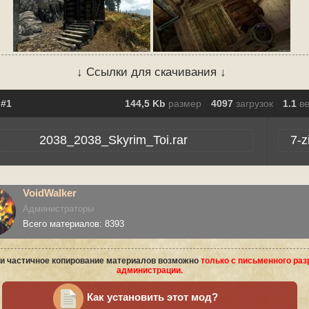
↓ Ссылки для скачивания ↓
144,5 Kb
размер
4097
загрузок
1.1
в
2038_2038_Skyrim_Toi.rar
7-z
VoidWalker
Администраторы
Всего материалов: 8393
и частичное копирование материалов возможно
только с письменного ра
администрации.
Как установить этот мод?