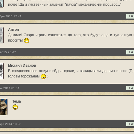
исчез! Да и умственный заменит *пауза* механический процесс..."
бря 2015 12:41
Lik
Антон
Дожили! Скоро игроки изнежатся до того, что будут ещё и туалетную 
просить!
2015 23:47
Lik
Михаил Иванов
В средневековье люди в вёдра срали, и выкидывали дерьмо в окно (П
головы горожанам
)
ря 2014 01:54
Lik
Тема
бря 2014 13:23
Lik