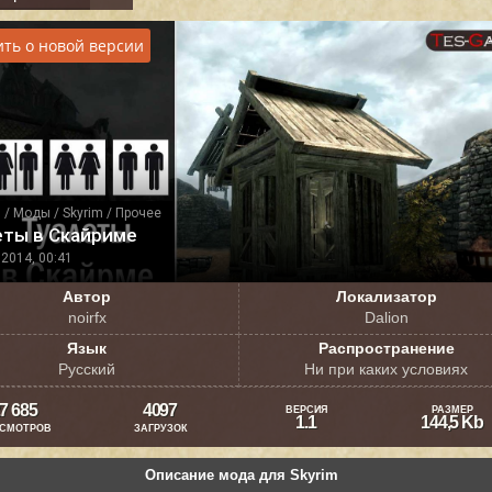
ть о новой версии
я
/
Моды
/
Skyrim
/
Прочее
еты в Скайриме
2014, 00:41
Автор
Локализатор
noirfx
Dalion
Язык
Распространение
Русский
Ни при каких условиях
7 685
4097
ВЕРСИЯ
РАЗМЕР
1.1
144,5 Kb
СМОТРОВ
ЗАГРУЗОК
Описание мода для Skyrim