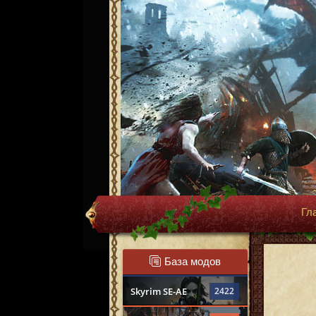
Гл
База модов
Skyrim SE-AE
2422