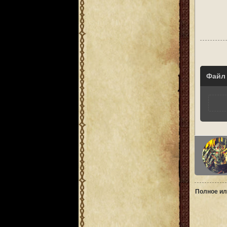
Файл
Полное ил