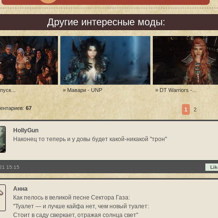
Другие интересные моды:
пуск...
» Мавари - UNP
» DT Warriors -...
ентариев:
67
1
2
HollyGun
Наконец то теперь и у довы будет какой-никакой "трон"
21 15:15
Lik
Анна
Как пелось в великой песне Сектора Газа:
"Туалет — и лучше кайфа нет, чем новый туалет:
Стоит в саду сверкает, отражая солнца свет"