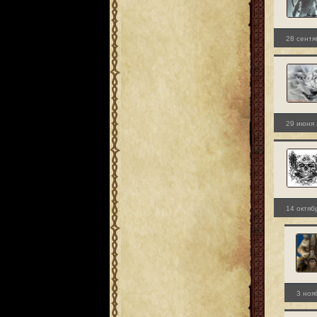
28 сентя
29 июня 
14 октяб
3 ноя