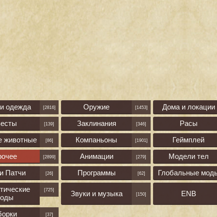
 и одежда
Оружие
Дома и локации
[2816]
[1453]
весты
Заклинания
Расы
[139]
[346]
е животные
Компаньоны
Геймплей
[86]
[1901]
рочее
Анимации
Модели тел
[2899]
[279]
и Патчи
Программы
Глобальные мод
[26]
[62]
тические
[725]
Звуки и музыка
ENB
[150]
оды
борки
[37]