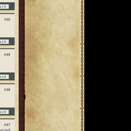
e |
0
#50
e |
0
#49
e |
0
#48
e |
0
#47
ческий