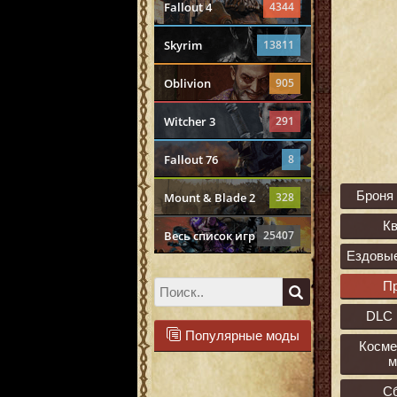
Fallout 4
4344
Skyrim
13811
Oblivion
905
Witcher 3
291
Fallout 76
8
Броня
Mount & Blade 2
328
К
Весь список игр
25407
Ездовы
П
DLC 
Популярные моды
Косме
м
С