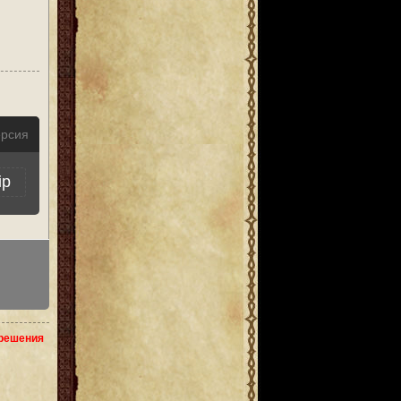
ерсия
ip
зрешения