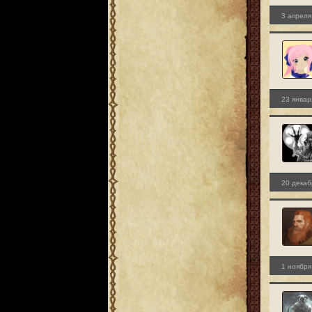
3 апреля
23 январ
20 декаб
1 ноября