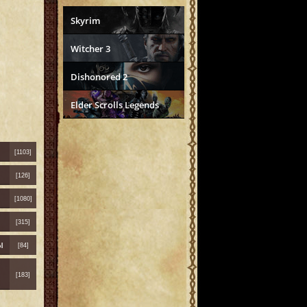
Skyrim
Witcher 3
Dishonored 2
Elder Scrolls Legends
[1103]
[126]
[1080]
[315]
ы
[84]
[183]