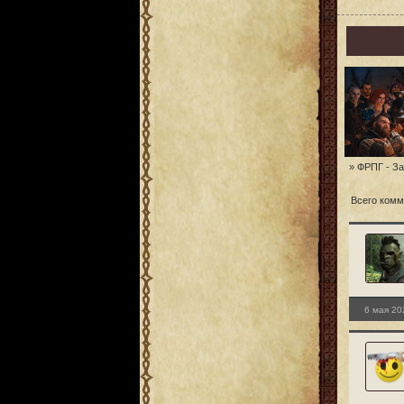
» ФРПГ - За
Всего комм
6 мая 20