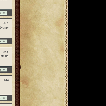
e |
0
#46
бумагу
e |
0
#45
рям на
e |
0
#44
e |
0