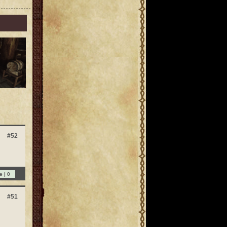
#52
e |
0
#51