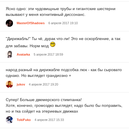
Ясно одно: эти чудовищные трубы и гигантские шестерни
вызывают у меня когнитивный диссонанс.
MasterOfShadows
6 апреля 2017 19:10
"Дирижабль!" Ты чё, дурак что-ли! Это не оскорбление, а так
для забавы. Норм мод
Avatarka
5 апреля 2017 18:59
народ разный на дирижабле подсобка люк - как бы сыровато
однако. Но выглядет грандиозно +
jukov
4 апреля 2017 19:20
Супер! Больше двемерского стимпанка!
Хотя, конечно, громоздко выглядят, надо было бы поправить,
но и тка сойдет на этериевых движках
TokiFuko
4 апреля 2017 15:33