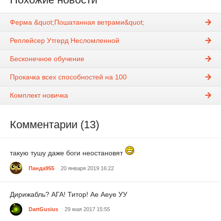
Ферма &quot;Пошатанная ветрами&quot;
Реплейсер Утгерд Несломленной
Бесконечное обучение
Прокачка всех способностей на 100
Комплект новичка
Комментарии (13)
такую тушу даже боги неостановят
Панда955
20 января 2019 16:22
Дирижабль? АГА! Титор! Ае Аеуе УУ
DartGusius
29 мая 2017 15:55