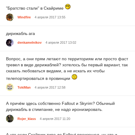
"Братство стали" в Скайриме
Windfire
4 апреля 2017 13:55
дирижабль ага
denkamelnikov
4 апреля 2017 13:02
Вопрос, а они прям летают по территориям или просто фаст
тревел в виде дерижаблей? хотелось бы первый вариант, так
сказать любоваться видами, а не искать их чтобы
телепортироваться в провинции
TokiMan
4 апреля 2017 12:58
А причём здесь собственно Fallout и Skyrim? Обычный
дирижабль в стимпанке, не надо иронизировать.
Rojer_klass
4 апреля 2017 11:20
А что если Скайрим типо до Fallout произошел, ну это и