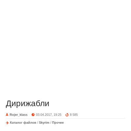
Дирижабли
Rojer_klass
03.04.2017, 19:25
8 585
Каталог файлов
/
Skyrim
/
Прочее