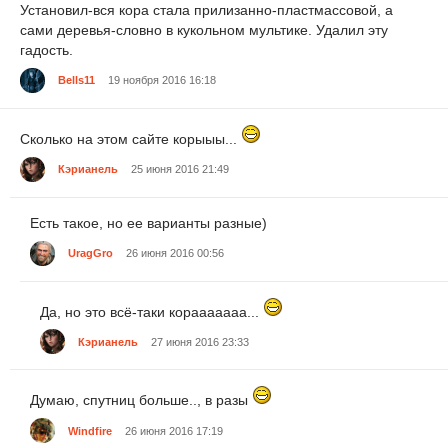
Установил-вся кора стала прилизанно-пластмассовой, а
сами деревья-словно в кукольном мультике. Удалил эту
гадость.
Bells11
19 ноября 2016 16:18
Сколько на этом сайте корыыы...
Кэрианель
25 июня 2016 21:49
Есть такое, но ее варианты разные)
UragGro
26 июня 2016 00:56
Да, но это всё-таки корааааааа...
Кэрианель
27 июня 2016 23:33
Думаю, спутниц больше.., в разы
Windfire
26 июня 2016 17:19