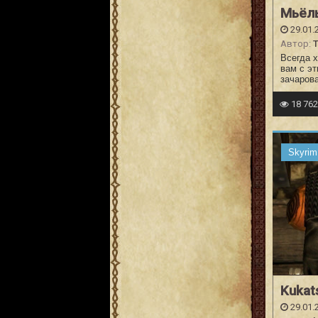
Мьёль
29.01.
Автор:
T
Всегда 
вам с э
зачаров
18 76
Skyrim
Kukat
29.01.