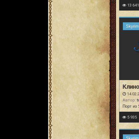
13 64
Skyrim
Клино
14.02.
Автор:
t
Порт из 
5 935
Skyrim