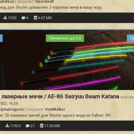
ukatsuo
| Загрузил:
Swordself
мод для Skyrim добавляет 2 коротких меча в вашу игру.
1350
6
6.07 MB
Обновлено до 5.0
О
 лазерные мечи / AE-86 Seiryuu Beam Katana
версия 
2022, 16:26
AlphaDragoon
| Загрузил:
VoidWalker
т 10 лазерных мечей для Skyrim одного мода из Fallout: NV.
1
11924
21
11.36 MB