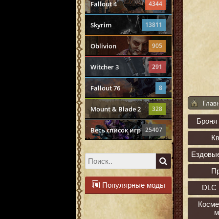
Fallout 4
4344
Skyrim
13811
Oblivion
905
Witcher 3
291
Fallout 76
8
Глав
Mount & Blade 2
328
Броня
Весь список игр
25407
К
Ездовы
П
Популярные моды
DLC 
Косме
м