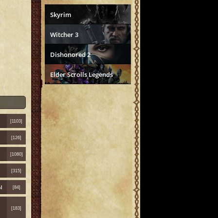
Skyrim
Witcher 3
Dishonored 2
Elder Scrolls Legends
[1103]
[126]
[1080]
[315]
ы
[84]
[183]