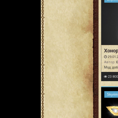
Хонор
29.01.
Автор:
E
Мод доб
23 80
Skyrim