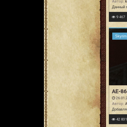
Автор:
k
Данный 
9 467
Skyrim
AE-86
26.01.
Автор:
Добавляе
42 83