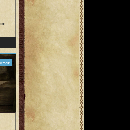
ожет
ружие