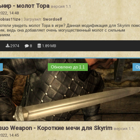
нир - молот Тора
версия 1.1
2022, 14:48
obias11ize
| Загрузил:
Swordself
хотели увидеть молот Тора в игре? Данная модификация для Skyrim пом
тим, ведь она добавляет очень могущественный молот с сильным
анием.
2
2974
8
1.89 MB
Обновлено до 1.1
О
suo Weapon - Короткие мечи для Skyrim
версия 1.1
2022, 14:45