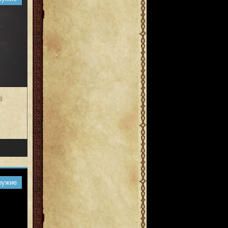
3
ружие