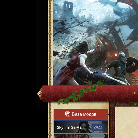
Гл
База модов
Skyrim SE-AE
2422