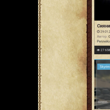
Сияни
29.01.
Автор:
C
Реплейсе
27 65
Skyrim