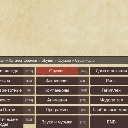
ная
»
Каталог файлов
»
Skyrim
»
Оружие
» Страница 5
 и одежда
Оружие
Дома и локации
[2816]
[1453]
весты
Заклинания
Расы
[139]
[346]
е животные
Компаньоны
Геймплей
[86]
[1901]
рочее
Анимации
Модели тел
[2899]
[279]
и Патчи
Программы
Глобальные мод
[26]
[62]
тические
[725]
Звуки и музыка
ENB
[150]
оды