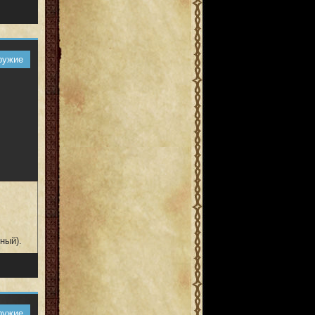
ружие
ный).
ружие