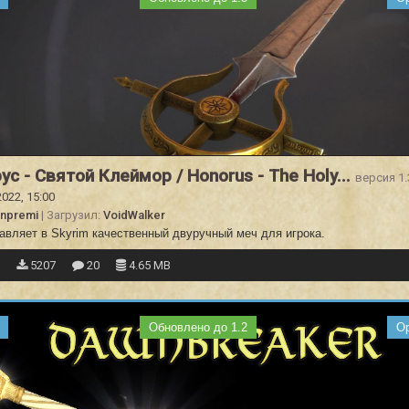
ус - Святой Клеймор / Honorus - The Holy...
версия 1.
2022, 15:00
npremi
| Загрузил:
VoidWalker
авляет в Skyrim качественный двуручный меч для игрока.
0
5207
20
4.65 MB
Обновлено до 1.2
О