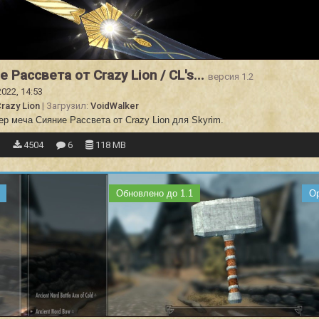
е Рассвета от Crazy Lion / CL's...
версия 1.2
2022, 14:53
razy Lion
| Загрузил:
VoidWalker
р меча Сияние Рассвета от Crazy Lion для Skyrim.
8
4504
6
118 MB
Обновлено до 1.1
О