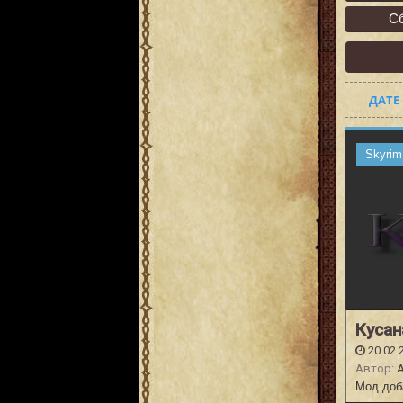
С
ДАТЕ
Skyrim
Кусан
20.02.
Автор:
Мод доба