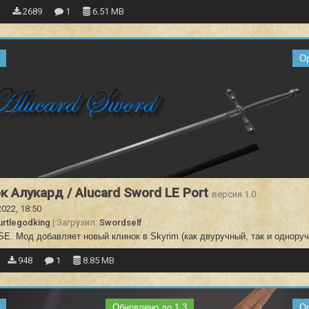
1
2689
1
6.51 MB
О
к Алукард / Alucard Sword LE Port
версия 1.0
2022, 18:50
urtlegodking
| Загрузил:
Swordself
SE. Мод добавляет новый клинок в Skyrim (как двуручный, так и одноруч
948
1
8.85 MB
Обновлено до 1.3
О