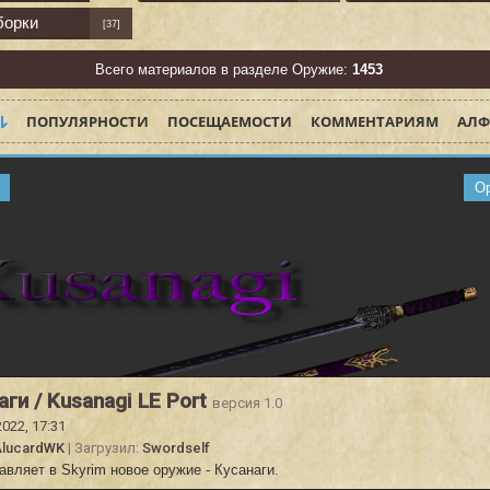
борки
[37]
Всего материалов в разделе Оружие:
1453
ПОПУЛЯРНОСТИ
ПОСЕЩАЕМОСТИ
КОММЕНТАРИЯМ
АЛФ
О
аги / Kusanagi LE Port
версия 1.0
2022, 17:31
AlucardWK
| Загрузил:
Swordself
вляет в Skyrim новое оружие - Кусанаги.