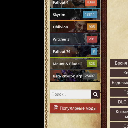
Fallout 4
4344
Skyrim
13811
Oblivion
905
Witcher 3
291
Fallout 76
8
Броня
Mount & Blade 2
328
К
Весь список игр
25407
Ездовы
П
DLC 
Популярные моды
Косме
м
С