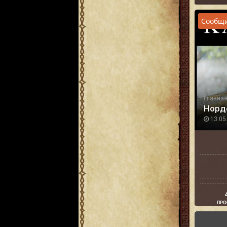
Сообщи
Главна
Нордс
13.05.
ПРО