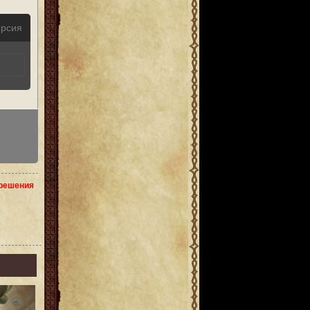
ерсия
зрешения