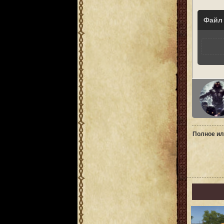
Файл
Полное ил