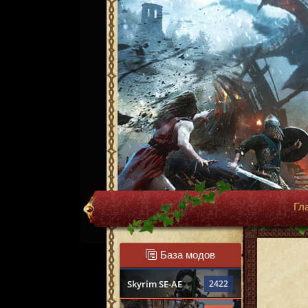
Гл
База модов
Skyrim SE-AE
2422