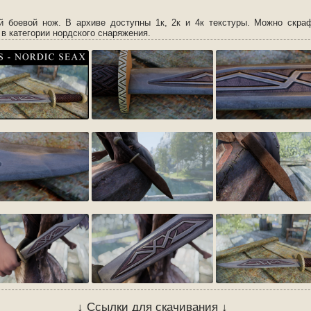
й боевой нож. В архиве доступны 1к, 2к и 4к текстуры. Можно скра
 в категории нордского снаряжения.
↓ Ссылки для скачивания ↓