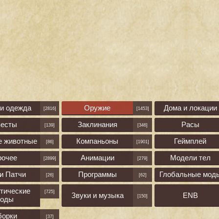
 и одежда
Оружие
Дома и локации
[2816]
[1453]
весты
Заклинания
Расы
[139]
[346]
е животные
Компаньоны
Геймплей
[86]
[1901]
рочее
Анимации
Модели тел
[2899]
[279]
и Патчи
Программы
Глобальные мод
[26]
[62]
тические
[725]
Звуки и музыка
ENB
[150]
оды
борки
[37]