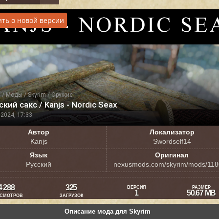
ть о новой версии
я
/
Моды
/
Skyrim
/
Оружие
кий сакс / Kanjs - Nordic Seax
2024, 17:33
Автор
Локализатор
Kanjs
Swordself14
Язык
Оригинал
Русский
nexusmods.com/skyrim/mods/11
4 288
325
ВЕРСИЯ
РАЗМЕР
1
50.67 MB
СМОТРОВ
ЗАГРУЗОК
Описание мода для Skyrim