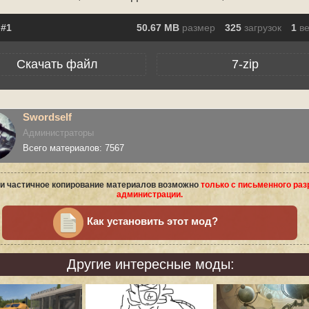
50.67 MB
размер
325
загрузок
1
в
Скачать файл
7-zip
Swordself
Администраторы
Всего материалов: 7567
и частичное копирование материалов возможно
только с письменного ра
администрации.
Как установить этот мод?
Другие интересные моды: