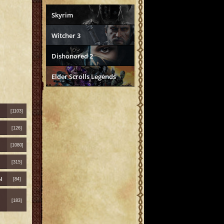
Skyrim
Witcher 3
Dishonored 2
Elder Scrolls Legends
[1103]
[126]
[1080]
[315]
ы
[84]
[183]