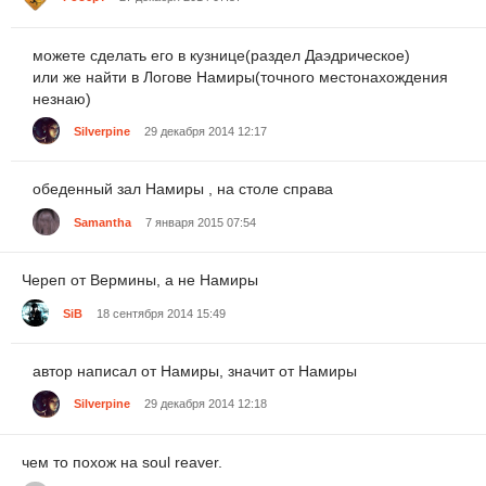
можете сделать его в кузнице(раздел Даэдрическое)
или же найти в Логове Намиры(точного местонахождения
незнаю)
Silverpine
29 декабря 2014 12:17
обеденный зал Намиры , на столе справа
Samantha
7 января 2015 07:54
Череп от Вермины, а не Намиры
SiB
18 сентября 2014 15:49
автор написал от Намиры, значит от Намиры
Silverpine
29 декабря 2014 12:18
чем то похож на soul reaver.