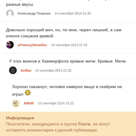
разные вкусы
Александр Томасик
14 сентября 2014 21:40
Довольно хороший меч, но, по-мне, череп лишний, а сам
клинок слишком кривой.
uFreenzySeiseVoo
14 сентября 2014 21:19
У этих воинов и Хаммерфела кривые мечи. Кривые. Мечи.
Acillex
14 сентября 2014 21:32
Хорошо сказанул, человек наверно ваще в скайрим не
играл
AMUR
15 сентября 2014 15:22
Информация
Посетители, находящиеся в группе
Гости
, не могут
оставлять комментарии к данной публикации.