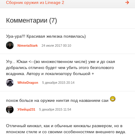
Сборник оружия из Lineage 2
Комментарии (7)
Ура-ура!!! Красивая железка появилась)
NimeriaStark
24 июля 2017 00:10
Угу... Юкаи <--(во множественном числе) уже и до ская
добрались отлично будет чем убить этого безголового
всадника. Автору и локализатору большой +
WhiteDragon
5 декабря 2015 20:14
похож больсе на оружие нинтзя под названием саи
Убийца231
5 декабря 2015 11:54
Отличный кинжал, как и обычные кинжалы размером, но в
японском стиле и со своими особенностями внешнего вида.