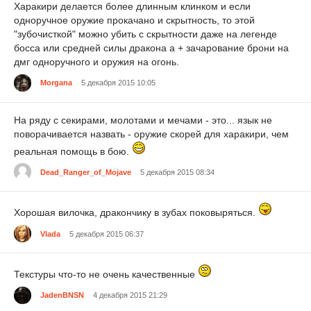
Харакири делается более длинным клинком и если
одноручное оружие прокачано и скрытность, то этой
"зубочисткой" можно убить с скрытности даже на легенде
босса или средней силы дракона а + зачарование брони на
дмг одноручного и оружия на огонь.
Morgana
5 декабря 2015 10:05
На ряду с секирами, молотами и мечами - это... язык не
поворачивается назвать - оружие скорей для харакири, чем
реальная помощь в бою.
Dead_Ranger_of_Mojave
5 декабря 2015 08:34
Хорошая вилочка, дракончику в зубах поковыряться.
Vlada
5 декабря 2015 06:37
Текстуры что-то не очень качественные
JadenBNSN
4 декабря 2015 21:29