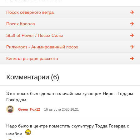
Посох северного ветра
Посох Креола
Staff of Power / Посох Силы
Рилунголз - Анимированный посох
Кинжал рыцаря рассвета
Комментарии (6)
Этот посох был сделан величайшим кузнецом Нирн - Тоддом
Говардом
Green_Fox12
16 августа 2020 16:21
Надо было в центре поместить скульптуру Тодда Говарда с
нимбом.