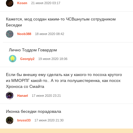
Kosen
21 июня 2020 03:17
Кажется, мод создан каким-то ЧСВшнутым сотрудником
Беседки
Noob388
18 июня 2020 08:42
Лично Тоддом Говардом
Georgiy2
19 июня 2020 18:06
Если бы внешку ему сделать как у какого-то посоха крутого
из ММОРПГ какой-то.. А то эта полушестеренка, как посох
Хроноса со Смайта
Hanael
17 июня 2020 23:21
Иконка беседки порадовала
brussi33
17 июня 2020 21:30