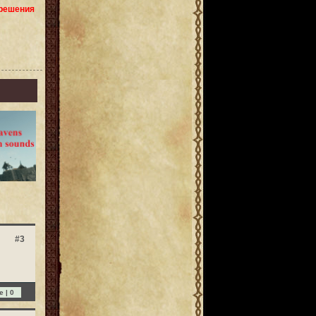
зрешения
#3
e |
0