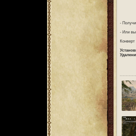
- Получ
- Или вы
Конверт 
Установ
Удалени