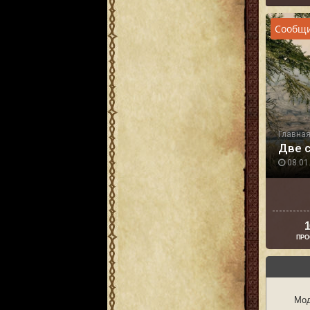
Сообщи
Главна
Две 
08.01.
1
ПРО
Мод