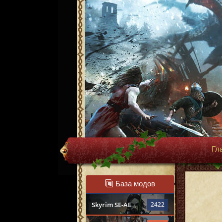
Гл
База модов
Skyrim SE-AE
2422