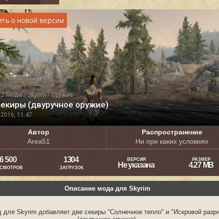
ть о новой версии
я
/
Моды
/
Skyrim
/
Оружие
секиры (двуручное оружие)
2016, 11:47
Автор
Распространение
Area51
Ни при каких условиях
6 500
1304
ВЕРСИЯ
РАЗМЕР
Не указана
4.27 MB
СМОТРОВ
ЗАГРУЗОК
Описание мода для Skyrim
 для Skyrim добавляет две секиры "Солнечное тепло" и "Искровой разр