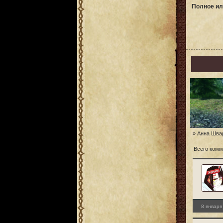
Полное ил
» Анна Шва
Всего комм
8 января