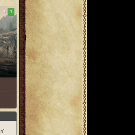
+
1
яд"