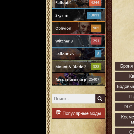
Fallout 4
4344
Skyrim
13811
Oblivion
905
Witcher 3
291
Fallout 76
8
Броня
Mount & Blade 2
328
К
Весь список игр
25407
Ездовы
П
DLC 
Популярные моды
Косме
м
С