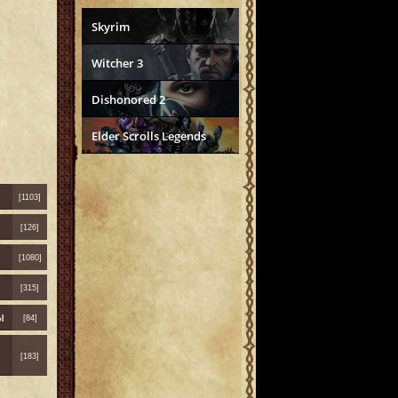
Skyrim
Witcher 3
Dishonored 2
Elder Scrolls Legends
[1103]
[126]
[1080]
[315]
ы
[84]
[183]