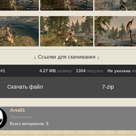
↓ Ссылки для скачивания ↓
4.27 MB
размер
1304
загрузок
Не указана
в
Скачать файл
7-zip
Area51
Посетители
Всего материалов: 8