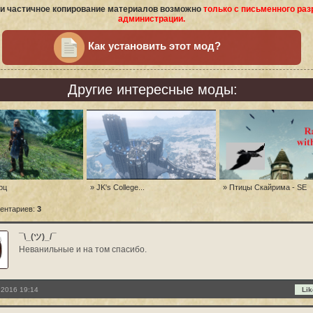
и частичное копирование материалов возможно
только с письменного ра
администрации.
Как установить этот мод?
Другие интересные моды:
рц
» JK's College...
» Птицы Скайрима - SE
ентариев:
3
¯\_(ツ)_/¯
Неванильные и на том спасибо.
 2016 19:14
Lik