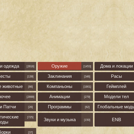
 и одежда
Оружие
Дома и локации
[2816]
[1453]
весты
Заклинания
Расы
[139]
[346]
е животные
Компаньоны
Геймплей
[86]
[1901]
рочее
Анимации
Модели тел
[2899]
[279]
и Патчи
Программы
Глобальные мод
[26]
[62]
тические
[725]
Звуки и музыка
ENB
[150]
оды
борки
[37]