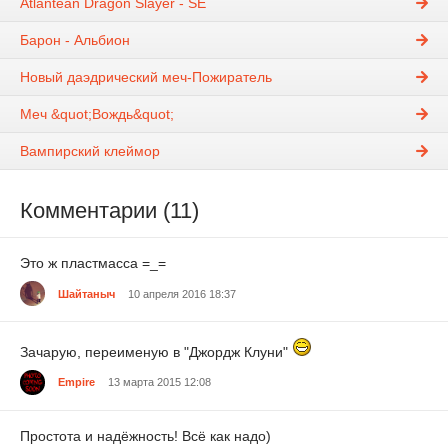
Atlantean Dragon Slayer - SE
Барон - Альбион
Новый даэдрический меч-Пожиратель
Меч &quot;Вождь&quot;
Вампирский клеймор
Комментарии (11)
Это ж пластмасса =_=
Шайтаныч
10 апреля 2016 18:37
Зачарую, переименую в "Джордж Клуни"
Empire
13 марта 2015 12:08
Простота и надёжность! Всё как надо)