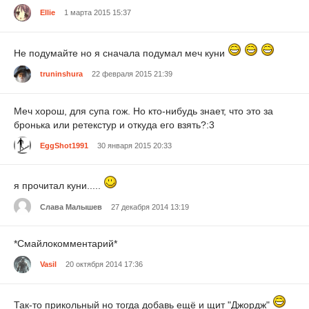
Ellie
1 марта 2015 15:37
Не подумайте но я сначала подумал меч куни
truninshura
22 февраля 2015 21:39
Меч хорош, для супа гож. Но кто-нибудь знает, что это за
бронька или ретекстур и откуда его взять?:3
EggShot1991
30 января 2015 20:33
я прочитал куни.....
Слава Малышев
27 декабря 2014 13:19
*Смайлокомментарий*
Vasil
20 октября 2014 17:36
Так-то прикольный но тогда добавь ещё и щит "Джордж"