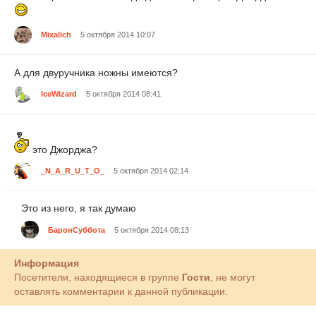
Mixalich
5 октября 2014 10:07
А для двуручника ножны имеются?
IceWizard
5 октября 2014 08:41
это Джорджа?
_N_A_R_U_T_O_
5 октября 2014 02:14
Это из него, я так думаю
БаронСуббота
5 октября 2014 08:13
Информация
Посетители, находящиеся в группе
Гости
, не могут
оставлять комментарии к данной публикации.