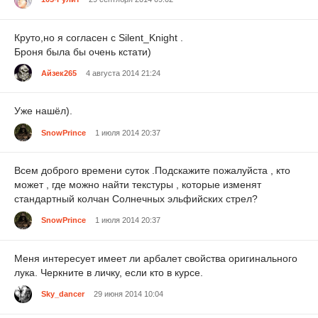
Круто,но я согласен с Silent_Knight .
Броня была бы очень кстати)
Айзек265
4 августа 2014 21:24
Уже нашёл).
SnowPrince
1 июля 2014 20:37
Всем доброго времени суток .Подскажите пожалуйста , кто
может , где можно найти текстуры , которые изменят
стандартный колчан Солнечных эльфийских стрел?
SnowPrince
1 июля 2014 20:37
Меня интересует имеет ли арбалет свойства оригинального
лука. Черкните в личку, если кто в курсе.
Sky_dancer
29 июня 2014 10:04