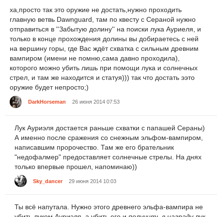
ха,просто так это оружие не достать,нужно проходить
главную ветвь Dawnguard, там по квесту с Сераной нужно
отправиться в ''Забытую долину'' на поиски лука Ауриеля, и
только в конце прохождения долины вы добираетесь с ней
на вершину горы, где Вас ждёт схватка с сильным древним
вампиром (имени не помню,сама давно проходила),
которого можно убить лишь при помощи лука и солнечных
стрел, и там же находится и статуя))) так что достать ээто
оружие будет непросто;)
DarkHorseman
26 июня 2014 07:53
Лук Ауриэля достается раньше схватки с папашей Сераны)
А именно после сражения со снежным эльфом-вампиром,
написавшим пророчество. Там же его брательник
"недофалмер" предоставляет солнечные стрелы. На днях
только впервые прошел, напоминаю))
Sky_dancer
29 июня 2014 10:03
Ты всё напутала. Нужно этого древнего эльфа-вампира не
убить луком Ауриэля, а убить его и
получить в награду
лук.