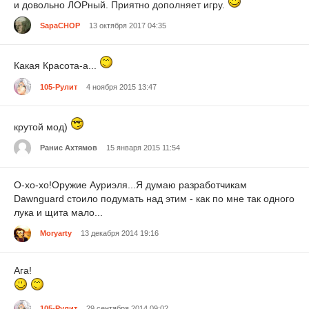
и довольно ЛОРный. Приятно дополняет игру.
SapaCHOP
13 октября 2017 04:35
Какая Красота-а...
105-Рулит
4 ноября 2015 13:47
крутой мод)
Ранис Ахтямов
15 января 2015 11:54
О-хо-хо!Оружие Ауриэля...Я думаю разработчикам
Dawnguard стоило подумать над этим - как по мне так одного
лука и щита мало...
Moryarty
13 декабря 2014 19:16
Ага!
105-Рулит
29 сентября 2014 09:02