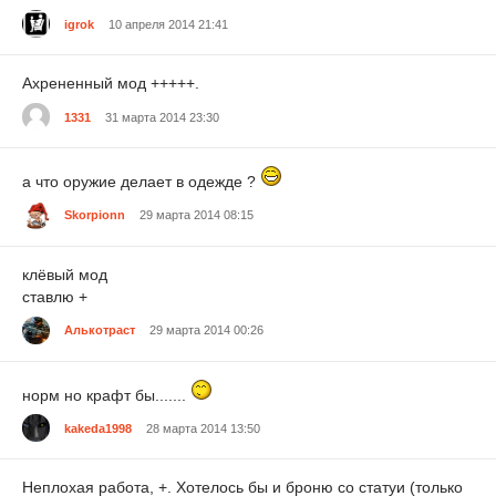
igrok
10 апреля 2014 21:41
Ахрененный мод +++++.
1331
31 марта 2014 23:30
а что оружие делает в одежде ?
Skorpionn
29 марта 2014 08:15
клёвый мод
ставлю +
Алькотраст
29 марта 2014 00:26
норм но крафт бы.......
kakeda1998
28 марта 2014 13:50
Неплохая работа, +. Хотелось бы и броню со статуи (только