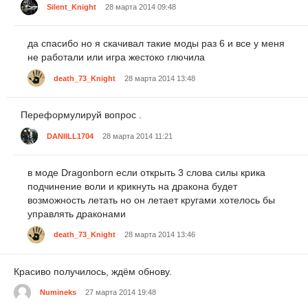
Silent_Knight
28 марта 2014 09:48
да спасибо но я скачивал такие моды раз 6 и все у меня
не работали или игра жестоко глючила
death_73_Knight
28 марта 2014 13:48
Переформулируй вопрос .
DANIILL1704
28 марта 2014 11:21
в моде Dragonborn если открыть 3 слова силы крика
подчинение воли и крикнуть на дракона будет
возможность летать но он летает кругами хотелось бы
управлять драконами
death_73_Knight
28 марта 2014 13:46
Красиво получилось, ждём обнову.
Numineks
27 марта 2014 19:48