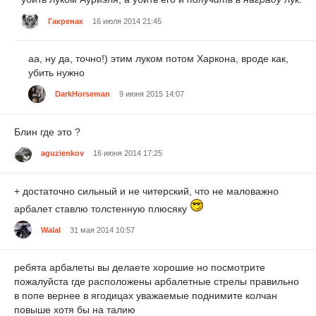
Гакренак
16 июля 2014 21:45
аа, ну да, точно!) этим луком потом Харкона, вроде как,
убить нужно
DarkHorseman
9 июня 2015 14:07
Блин где это ?
aguzienkov
16 июня 2014 17:25
+ достаточно сильный и не читерский, что не маловажно
арбалет ставлю толстенную плюсяку
Walal
31 мая 2014 10:57
ребята арбалеты вы делаете хорошие но посмотрите
пожалуйста где расположены арбалетные стрелы правильно
в попе вернее в ягодицах уважаемые поднимите колчан
повыше хотя бы на талию