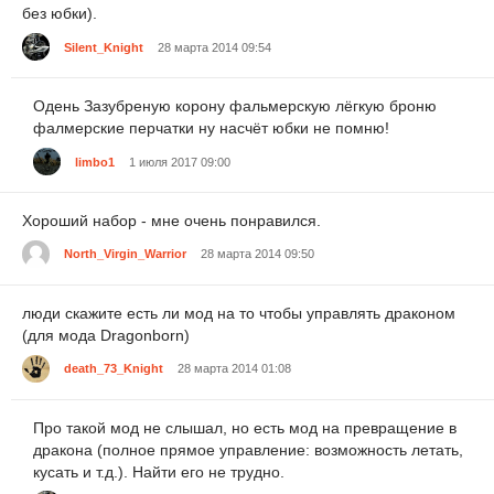
без юбки).
Silent_Knight
28 марта 2014 09:54
Одень Зазубреную корону фальмерскую лёгкую броню
фалмерские перчатки ну насчёт юбки не помню!
limbo1
1 июля 2017 09:00
Хороший набор - мне очень понравился.
North_Virgin_Warrior
28 марта 2014 09:50
люди скажите есть ли мод на то чтобы управлять драконом
(для мода Dragonborn)
death_73_Knight
28 марта 2014 01:08
Про такой мод не слышал, но есть мод на превращение в
дракона (полное прямое управление: возможность летать,
кусать и т.д.). Найти его не трудно.