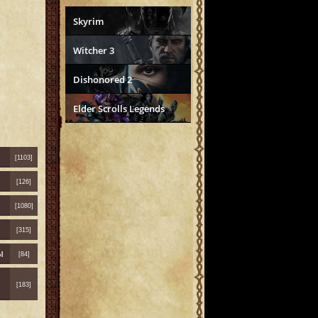
Skyrim
Witcher 3
Dishonored 2
Elder Scrolls Legends
[1103]
[126]
[1080]
[315]
ы
[84]
[183]