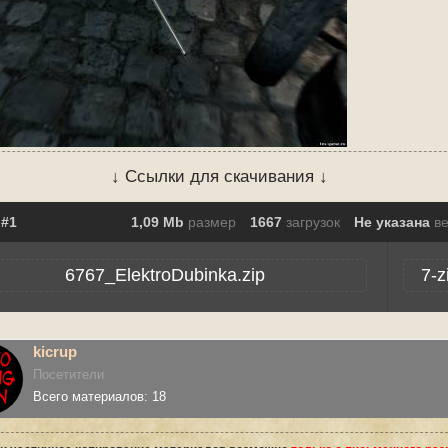
↓ Ссылки для скачивания ↓
1,09 Mb
размер
1667
загрузок
Не указана
в
6767_ElektroDubinka.zip
7-z
kicrup
Посетители
Всего материалов: 18