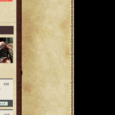
зрешения
#20
e |
0