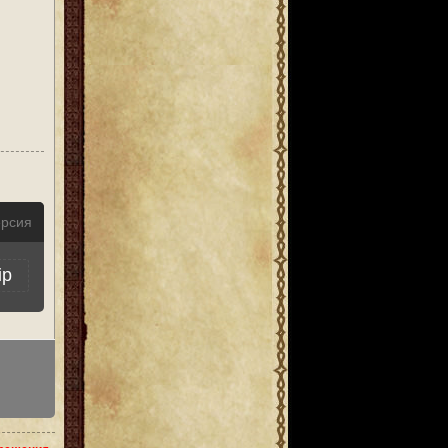
ерсия
ip