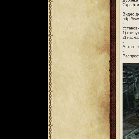
Дубинка 
Скрафти
-
Видео д
http://w
-
Установк
1) скину
2) насла
-
Автор - 
-
Распрос