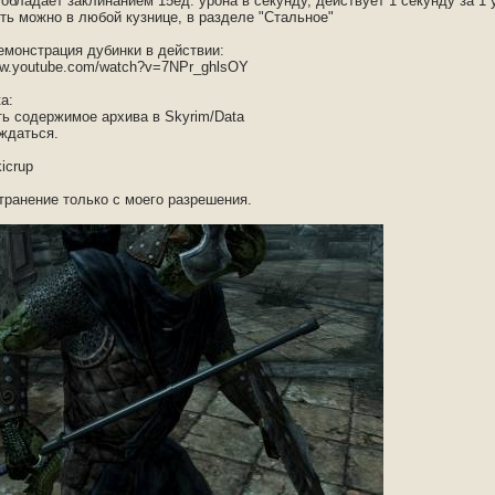
обладает заклинанием 15ед. урона в секунду, действует 1 секунду за 1 
ть можно в любой кузнице, в разделе "Стальное"
емонстрация дубинки в действии:
ww.youtube.com/watch?v=7NPr_ghlsOY
а:
ть содержимое архива в Skyrim/Data
ждаться.
kicrup
транение только с моего разрешения.