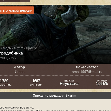
ть о новой версии
я
/
Моды
/
Skyrim
/
Оружие
тродубинка
2013, 20:27
Автор
Локализатор
Игорь
amail1997@mail.ru
1 789
1667
ВЕРСИЯ
РАЗМЕР
Не указана
1,09 Mb
СМОТРОВ
ЗАГРУЗОК
Описание мода для Skyrim
ого описания все ясно.