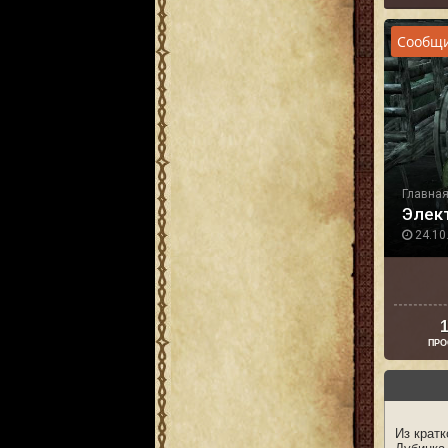
Сообщи
Главна
Элек
24.10.
1
ПРО
Из кратк