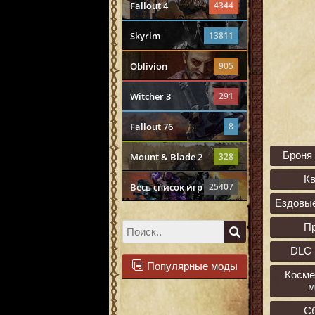
Fallout 4
4344
Skyrim
13811
Oblivion
905
Witcher 3
291
Fallout 76
8
Броня
Mount & Blade 2
328
К
Весь список игр
25407
Ездовы
П
DLC 
Популярные моды
Косме
м
С