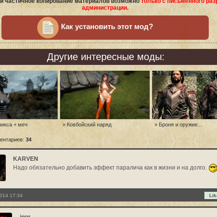
и частичное копирование материалов возможно
только с письменного ра
администрации.
Как установить этот мод?
Другие интересные моды:
никса + меч
» Ковбойский наряд
» Броня и оружие...
ентариев:
34
KARVEN
Надо обязательно добавить эффект паралича как в жизни и на долго.
014 17:34
Lik