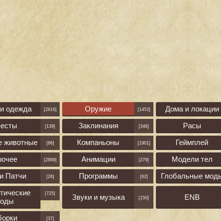
 и одежда
Оружие
Дома и локации
[2816]
[1453]
весты
Заклинания
Расы
[139]
[346]
е животные
Компаньоны
Геймплей
[86]
[1901]
рочее
Анимации
Модели тел
[2899]
[279]
и Патчи
Программы
Глобальные мод
[26]
[62]
тические
[725]
Звуки и музыка
ENB
[150]
оды
борки
[37]