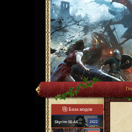
Гл
База модов
Skyrim SE-AE
2422