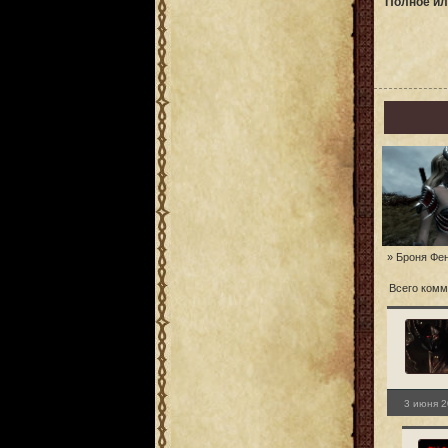
Полное ил
» Броня Фе
Всего комм
3 июня 2