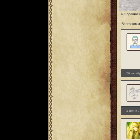
» Обращаем
Всего комм
26 октяб
4 июня 2