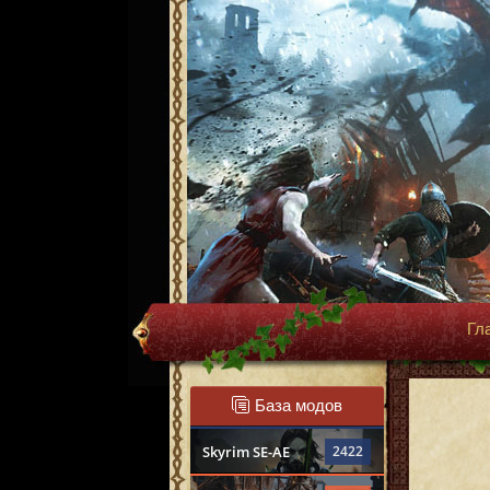
Гл
База модов
Skyrim SE-AE
2422