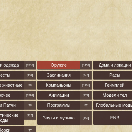
 и одежда
Оружие
Дома и локации
[2816]
[1453]
весты
Заклинания
Расы
[139]
[346]
е животные
Компаньоны
Геймплей
[86]
[1901]
рочее
Анимации
Модели тел
[2899]
[279]
и Патчи
Программы
Глобальные мод
[26]
[62]
тические
[725]
Звуки и музыка
ENB
[150]
оды
борки
[37]