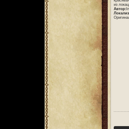
красива
из локац
Автор:
I
Локализ
Оригина