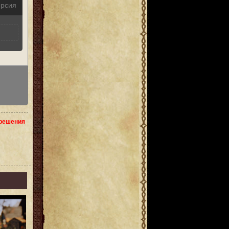
ерсия
зрешения