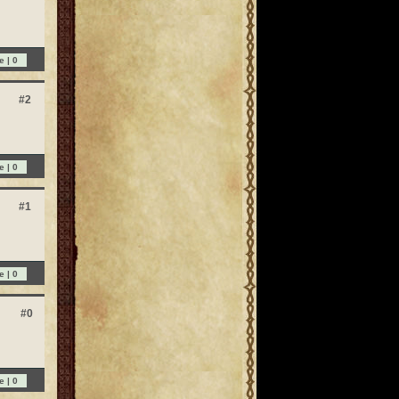
e |
0
#2
e |
0
#1
e |
0
#0
e |
0