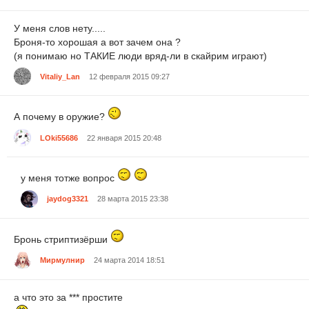
У меня слов нету.....
Броня-то хорошая а вот зачем она ?
(я понимаю но ТАКИЕ люди вряд-ли в скайрим играют)
Vitaliy_Lan
12 февраля 2015 09:27
А почему в оружие?
LOki55686
22 января 2015 20:48
у меня тотже вопрос
jaydog3321
28 марта 2015 23:38
Бронь стриптизёрши
Мирмулнир
24 марта 2014 18:51
а что это за *** простите