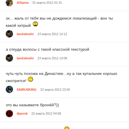
AlSanta
31 марта 2012 01:31
эх... жаль от тебя мы не дождемся локализаций - вон ты
какой хитрый
landskneht
23 марта 2012 14:12
а откуда волосы с такой классной текстурой
landskneht
23 марта 2012 14:08
чуть-чуть похожа на Династию...ну а так купальник хорошо
смотрится!
SAIRUSKING
22 марта 2012 23:00
это вы называете бронёй?))
iljaorsk
22 марта 2012 04:58