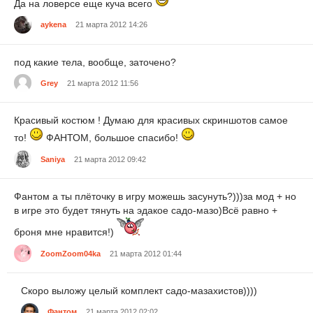
Да на ловерсе еще куча всего
aykena
21 марта 2012 14:26
под какие тела, вообще, заточено?
Grey
21 марта 2012 11:56
Красивый костюм ! Думаю для красивых скриншотов самое
то!
ФАНТОМ, большое спасибо!
Saniya
21 марта 2012 09:42
Фантом а ты плёточку в игру можешь засунуть?)))за мод + но
в игре это будет тянуть на эдакое садо-мазо)Всё равно +
броня мне нравится!)
ZoomZoom04ka
21 марта 2012 01:44
Скоро выложу целый комплект садо-мазахистов))))
Фантом
21 марта 2012 02:02