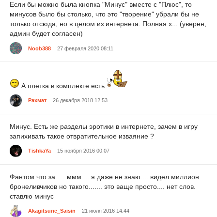
Если бы можно была кнопка "Минус" вместе с "Плюс", то
минусов было бы столько, что это "творение" убрали бы не
только отсюда, но в целом из интернета. Полная х... (уверен,
админ будет согласен)
Noob388
27 февраля 2020 08:11
А плетка в комплекте есть
Рахмат
26 декабря 2018 12:53
Минус. Есть же разделы эротики в интернете, зачем в игру
запихивать такое отвратительное изваяние ?
TishkaYa
15 ноября 2016 00:07
Фантом что за..... ммм.... я даже не знаю.... видел миллион
бронеливчиков но такого....... это ваще просто.... нет слов.
ставлю минус
Akagitsune_Saisin
21 июля 2016 14:44