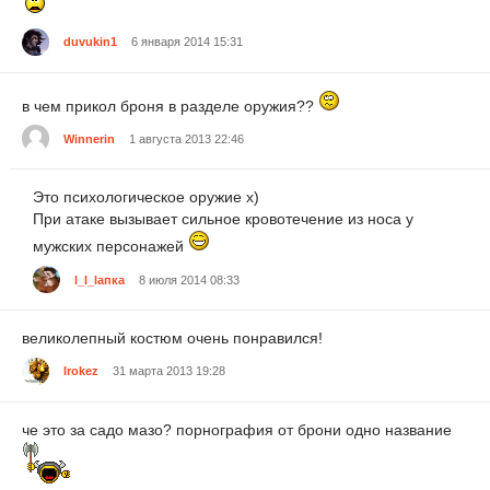
duvukin1
6 января 2014 15:31
в чем прикол броня в разделе оружия??
Winnerin
1 августа 2013 22:46
Это психологическое оружие х)
При атаке вызывает сильное кровотечение из носа у
мужских персонажей
l_l_lапка
8 июля 2014 08:33
великолепный костюм очень понравился!
Irokez
31 марта 2013 19:28
че это за садо мазо? порнография от брони одно название