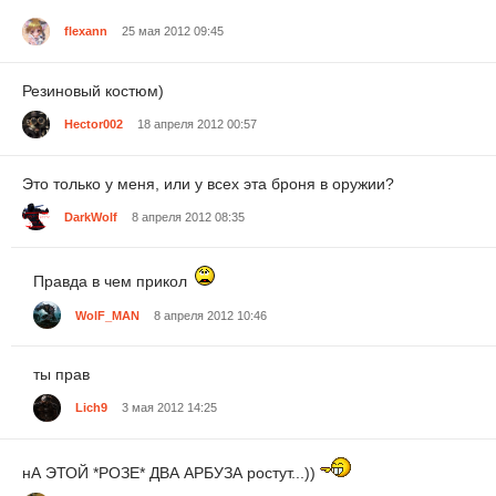
flexann
25 мая 2012 09:45
Резиновый костюм)
Hector002
18 апреля 2012 00:57
Это только у меня, или у всех эта броня в оружии?
DarkWolf
8 апреля 2012 08:35
Правда в чем прикол
WolF_MAN
8 апреля 2012 10:46
ты прав
Lich9
3 мая 2012 14:25
нА ЭТОЙ *РОЗЕ* ДВА АРБУЗА ростут...))