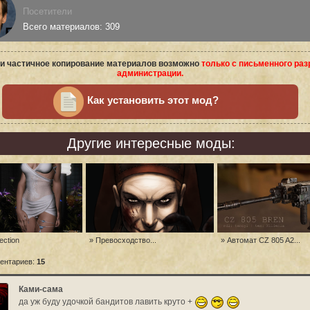
Посетители
Всего материалов: 309
и частичное копирование материалов возможно
только с письменного ра
администрации.
Как установить этот мод?
Другие интересные моды:
ection
» Превосходство...
» Автомат CZ 805 A2...
ентариев:
15
Ками-сама
да уж буду удочкой бандитов лавить круто +