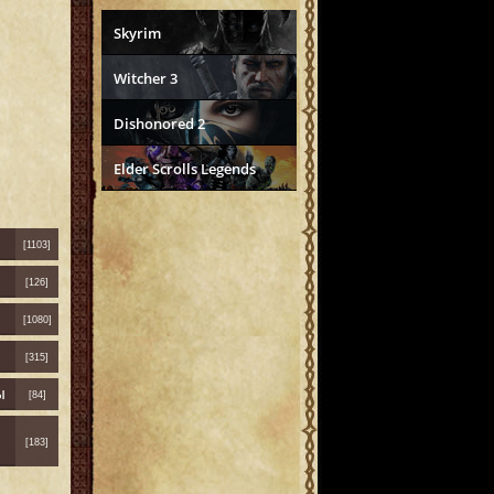
Skyrim
Witcher 3
Dishonored 2
Elder Scrolls Legends
[1103]
[126]
[1080]
[315]
ы
[84]
[183]