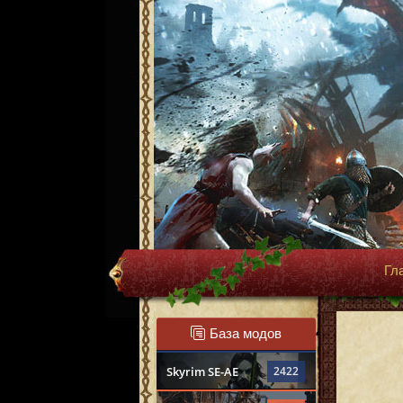
Гл
База модов
Skyrim SE-AE
2422