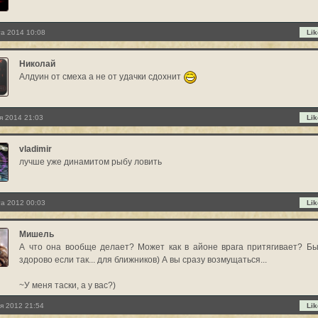
та 2014 10:08
Lik
Николай
Алдуин от смеха а не от удачки сдохнит
я 2014 21:03
Lik
vladimir
лучше уже динамитом рыбу ловить
та 2012 00:03
Lik
Мишель
А что она вообще делает? Может как в айоне врага притягивает? Б
здорово если так... для ближников) А вы сразу возмущаться...
~У меня таски, а у вас?)
я 2012 21:54
Lik