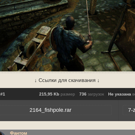
↓ Ссылки для скачивания ↓
215,95 Kb
размер
736
загрузок
Не указана
в
2164_fishpole.rar
7-
Фантом