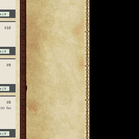
e |
0
#10
e |
0
#9
e |
0
#8
ыло бы
e |
0