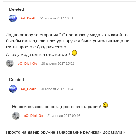
Deleted
Ad_Death
21 апреля 2017 16:51
Ладно,автору за старания "+" поставлю,у мода хоть какой то
был-бы смысл,если текстуры оружия были уникальными,а не
взяты просто с Даэдрического.
А так,у мода смысл отсутствует!
oO_Digi_Oo
20 апреля 2017 15:52
Deleted
Ad_Death
20 апреля 2017 19:24
Не сомневаюсь,но пока,просто за старания!
oO_Digi_Oo
21 апреля 2017 00:46
Просто на даэдр оружие зачарование реликвии добавили и