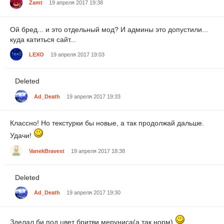
Zamt
19 апреля 2017 19:38
Ой бред... и это отдельный мод? И админы это допустили...
куда катиться сайт...
LEXO
19 апреля 2017 19:03
Deleted
Ad_Death
19 апреля 2017 19:33
Классно! Но текстурки бы новые, а так продолжай дальше.
Удачи!
VanekBravest
19 апреля 2017 18:38
Deleted
Ad_Death
19 апреля 2017 19:30
Зделал би под цвет бритви меруниса(а так норм)