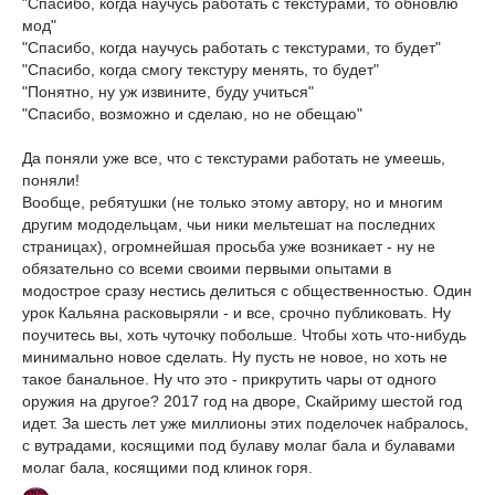
"Спасибо, когда научусь работать с текстурами, то обновлю
мод"
"Спасибо, когда научусь работать с текстурами, то будет"
"Спасибо, когда смогу текстуру менять, то будет"
"Понятно, ну уж извините, буду учиться"
"Спасибо, возможно и сделаю, но не обещаю"
Да поняли уже все, что с текстурами работать не умеешь,
поняли!
Вообще, ребятушки (не только этому автору, но и многим
другим мододельцам, чьи ники мельтешат на последних
страницах), огромнейшая просьба уже возникает - ну не
обязательно со всеми своими первыми опытами в
модострое сразу нестись делиться с общественностью. Один
урок Кальяна расковыряли - и все, срочно публиковать. Ну
поучитесь вы, хоть чуточку побольше. Чтобы хоть что-нибудь
минимально новое сделать. Ну пусть не новое, но хоть не
такое банальное. Ну что это - прикрутить чары от одного
оружия на другое? 2017 год на дворе, Скайриму шестой год
идет. За шесть лет уже миллионы этих поделочек набралось,
с вутрадами, косящими под булаву молаг бала и булавами
молаг бала, косящими под клинок горя.