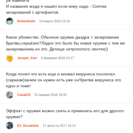
уж извините
И название мода я нашёл если кому надо - Снятие
зачарований с артефактов
Enderdeath
13 марта 2019 23:16
Какое убожество..Обычное оружие даэдра + зачарование
Бритвы,серьёзно?Ладно это было бы новое оружие с тем же
зачарованием,но это..Детище хитропопого лентяя))
Joseph_Kerr
6 февраля 2018 23:17
Когда понял что есть еще и кинжал мерунеса похлопал
(сарказм)зачем он нужен есть уже он!бритва мерунеса это
одно и тоже!
Саня231
31 января 2018 16:33
Эффект с оружия можно снять и применять его для другого
оружия?
DJ_Dovahkiin
17 августа 2017 16:12