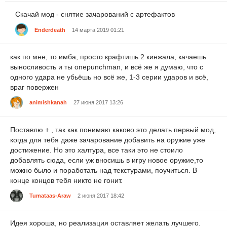
Скачай мод - снятие зачарований с артефактов
Enderdeath
14 марта 2019 01:21
как по мне, то имба, просто крафтишь 2 кинжала, качаешь
выносливость и ты onepunchman, и всё же я думаю, что с
одного удара не убьёшь но всё же, 1-3 серии ударов и всё,
враг повержен
animishkanah
27 июня 2017 13:26
Поставлю + , так как понимаю каково это делать первый мод,
когда для тебя даже зачарование добавить на оружие уже
достижение. Но это халтура, все таки это не стоило
добавлять сюда, если уж вносишь в игру новое оружие,то
можно было и поработать над текстурами, поучиться. В
конце концов тебя никто не гонит.
Tumataas-Araw
2 июня 2017 18:42
Идея хороша, но реализация оставляет желать лучшего.