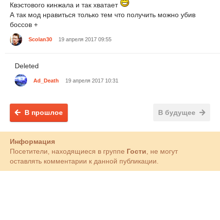
Квэстового кинжала и так хватает
А так мод нравиться только тем что получить можно убив
боссов +
Scolan30
19 апреля 2017 09:55
Deleted
Ad_Death
19 апреля 2017 10:31
В прошлое
В будущее
Информация
Посетители, находящиеся в группе
Гости
, не могут
оставлять комментарии к данной публикации.