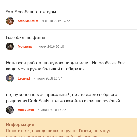
*мат*,особенно текстуры
КАВАБАНГА
6 июля 2016 13:58
Без обид, но фигня...
Morgana
4 июля 2016 20:10
Неплохая работа, но думаю не для меня. Не особо люблю
когда меч в руках большой в габаритах.
Legend
4 июля 2016 16:37
не, ну конечно меч прикольный, но это же меч чёрного
рыцаря из Dark Souls, только какой-то излишне зелёный
Alex72509
4 июля 2016 16:22
Информация
Посетители, находящиеся в группе
Гости
, не могут
оставлять комментарии к данной публикации.