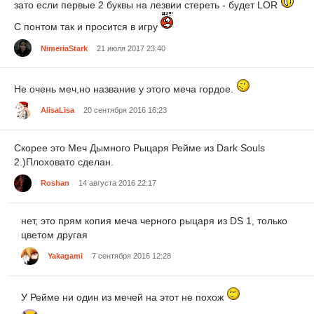
зато если первые 2 буквы на лезвии стереть - будет LOR
С понтом так и просится в игру
NimeriaStark
21 июля 2017 23:40
Не очень меч,но название у этого меча гордое.
AlisaLisa
20 сентября 2016 16:23
Скорее это Меч Дымного Рыцаря Рейме из Dark Souls
2.)Плоховато сделан.
Roshan
14 августа 2016 22:17
нет, это прям копия меча черного рыцаря из DS 1, только
цветом другая
Yakagami
7 сентября 2016 12:28
У Рейме ни один из мечей на этот не похож