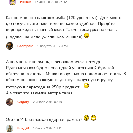
Follker
18 апреля 2018 23:42
Как по мне, это слишком имба (120 урона омг). Да и место,
где получать этот меч тоже не самое удобное. Придётся
перепроходить главный квест. Также, текстурка не очень
(надпись на мече уж слишком лишняя)
Loompard
5 августа 2016 20:51
А по мне так не очень, в основном из-за текстур...
Ручка меча как будто новогодней упаковочной бумагой
обклеена, а сталь... Мягко говоря, мало напоминает сталь. В
общем похоже на какую то детскую надувную игрушку
которую в переходе за 250р продают...
А может это задумка автора такая.
Grigory
25 июля 2016 02:49
Это что? Тактическая ядерная ракета?
Влад70
12 июля 2016 18:11