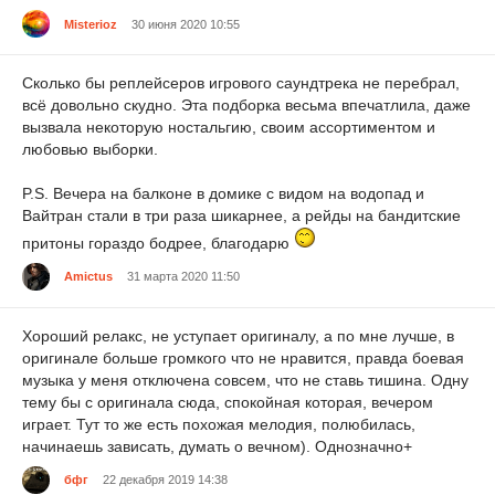
Misterioz
30 июня 2020 10:55
Сколько бы реплейсеров игрового саундтрека не перебрал,
всё довольно скудно. Эта подборка весьма впечатлила, даже
вызвала некоторую ностальгию, своим ассортиментом и
любовью выборки.
P.S. Вечера на балконе в домике с видом на водопад и
Вайтран стали в три раза шикарнее, а рейды на бандитские
притоны гораздо бодрее, благодарю
Amictus
31 марта 2020 11:50
Хороший релакс, не уступает оригиналу, а по мне лучше, в
оригинале больше громкого что не нравится, правда боевая
музыка у меня отключена совсем, что не ставь тишина. Одну
тему бы с оригинала сюда, спокойная которая, вечером
играет. Тут то же есть похожая мелодия, полюбилась,
начинаешь зависать, думать о вечном). Однозначно+
бфг
22 декабря 2019 14:38