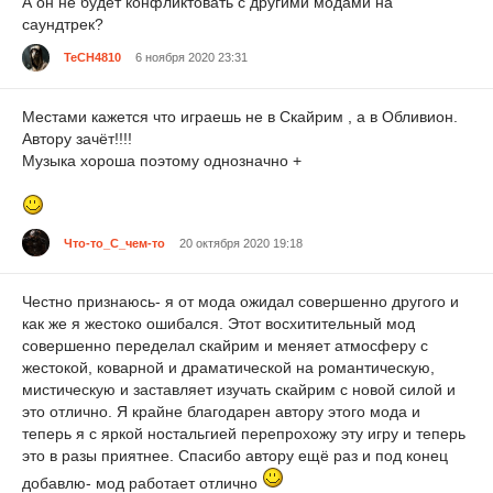
А он не будет конфликтовать с другими модами на
саундтрек?
TeCH4810
6 ноября 2020 23:31
Местами кажется что играешь не в Скайрим , а в Обливион.
Автору зачёт!!!!
Музыка хороша поэтому однозначно +
Что-то_С_чем-то
20 октября 2020 19:18
Честно признаюсь- я от мода ожидал совершенно другого и
как же я жестоко ошибался. Этот восхитительный мод
совершенно переделал скайрим и меняет атмосферу с
жестокой, коварной и драматической на романтическую,
мистическую и заставляет изучать скайрим с новой силой и
это отлично. Я крайне благодарен автору этого мода и
теперь я с яркой ностальгией перепрохожу эту игру и теперь
это в разы приятнее. Спасибо автору ещё раз и под конец
добавлю- мод работает отлично