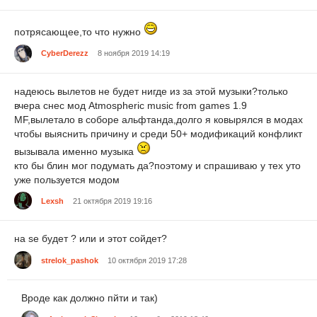
потрясающее,то что нужно
CyberDerezz
8 ноября 2019 14:19
надеюсь вылетов не будет нигде из за этой музыки?только
вчера снес мод Atmospheric music from games 1.9
MF,вылетало в соборе альфтанда,долго я ковырялся в модах
чтобы выяснить причину и среди 50+ модификаций конфликт
вызывала именно музыка
кто бы блин мог подумать да?поэтому и спрашиваю у тех уто
уже пользуется модом
Lexsh
21 октября 2019 19:16
на se будет ? или и этот сойдет?
strelok_pashok
10 октября 2019 17:28
Вроде как должно пйти и так)