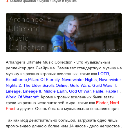
Каталог файлов
/
Skyrim
/
Звуки и музыка
Arhangel's Ultimate Music Collection - Это музыкальный
реплейсер для Скайрима. Заменяет стандартную музыку на
музыку из разных игровых вселенных, таких как
LOTR
,
Bloodborne
,
Pillars Of Eternity
,
Neverwinter Nights
,
Neverwinter
Nights 2
,
The Elder Scrolls Online
,
Guild Wars
,
Guild Wars II
,
Lineage
,
Lineage II
,
Middle Earth
,
God Of War
,
Fable
,
Fable II
,
World Of Warcraft
. Кроме игровых вселенных были взяты
треки из разных исполнителей мира, таких как
Elador
,
Nord
Frost
и другие. Очень богатая музыкальная составляющая.
Так как мод действительно большой, загружать одно лишь
промо-видео длиною более чем 14 часов - дело непростое .