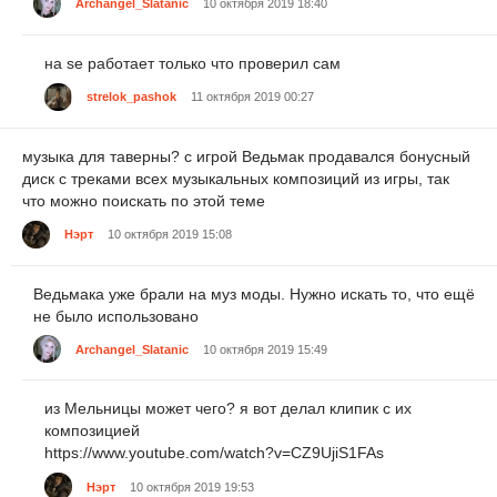
Archangel_Slatanic
10 октября 2019 18:40
на se работает только что проверил сам
strelok_pashok
11 октября 2019 00:27
музыка для таверны? с игрой Ведьмак продавался бонусный
диск с треками всех музыкальных композиций из игры, так
что можно поискать по этой теме
Нэрт
10 октября 2019 15:08
Ведьмака уже брали на муз моды. Нужно искать то, что ещё
не было использовано
Archangel_Slatanic
10 октября 2019 15:49
из Мельницы может чего? я вот делал клипик с их
композицией
https://www.youtube.com/watch?v=CZ9UjiS1FAs
Нэрт
10 октября 2019 19:53