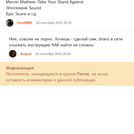
Mervin Mathew–Take Your Stand Against
Shockwave Sound
Epic Score и.т.д
frost8080
19 сентября 2016 20:25
Нее, совсем не лорно. Хочешь - сделай сам, благо в сети
отыскать инструкцию КАК найти не сложно.
Artazel
19 сентября 2016 20:54
Информация
Посетители, находящиеся в группе
Гости
, не могут
оставлять комментарии к данной публикации.