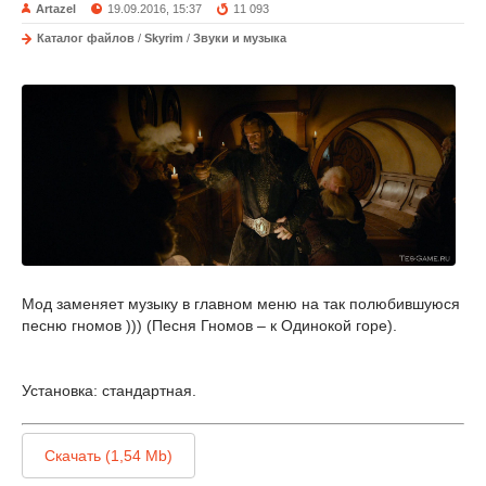
Artazel
19.09.2016, 15:37
11 093
Каталог файлов
/
Skyrim
/
Звуки и музыка
Мод заменяет музыку в главном меню на так полюбившуюся
песню гномов ))) (Песня Гномов – к Одинокой горе).
Установка: стандартная.
Скачать (1,54 Mb)