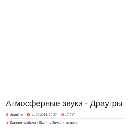
Атмосферные звуки - Драугры
UragGro
11.09.2016, 19:27
17 217
Каталог файлов
/
Skyrim
/
Звуки и музыка