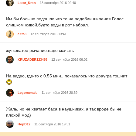
Lator_Kron
13 сентября 2016 02:40
Им бы больше подошло что то на подобии шипения.Голос
слишком живой,будто воды в рот набрал.
eXta3
12 сентября 2016 13:41
жутковатое рычание.надо скачать
KRUZADER123456
12 сентября 2016 06:02
На видео, где-то с 0.55 мин., показалось что драугра тошнит
Legomenalu
11 сентября 2016 20:39
Жаль, но не хватает баса в наушниках, а так вроде бы не
плохой мод)
HopD12
11 сентября 2016 19:51