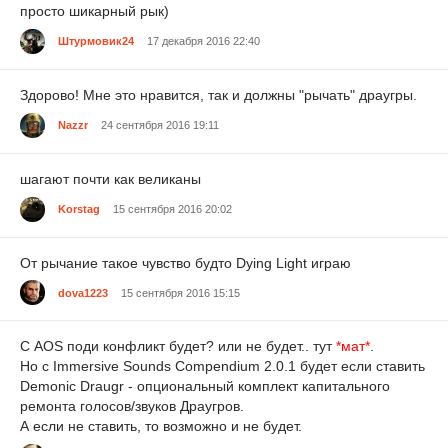
просто шикарный рык)
Штурмовик24
17 декабря 2016 22:40
Здорово! Мне это нравится, так и должны "рычать" драугры.
Nazzr
24 сентября 2016 19:11
шагают почти как великаны
Korstag
15 сентября 2016 20:02
От рычание такое чувство будто Dying Light играю
dova1223
15 сентября 2016 15:15
С АОS поди конфликт будет? или не будет.. тут
*мат*
.
Но с Immersive Sounds Compendium 2.0.1 будет если ставить
Demonic Draugr - опциональный комплект капитального
ремонта голосов/звуков Драугров.
А если не ставить, то возможно и не будет.