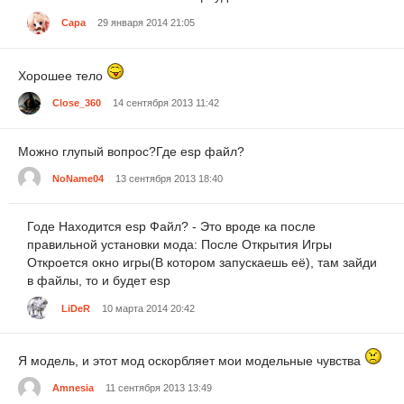
Capa
29 января 2014 21:05
Хорошее тело
Close_360
14 сентября 2013 11:42
Можно глупый вопрос?Где esp файл?
NoName04
13 сентября 2013 18:40
Годе Находится esp Файл? - Это вроде ка после
правильной установки мода: После Открытия Игры
Откроется окно игры(В котором запускаешь её), там зайди
в файлы, то и будет esp
LiDeR
10 марта 2014 20:42
Я модель, и этот мод оскорбляет мои модельные чувства
Amnesia
11 сентября 2013 13:49