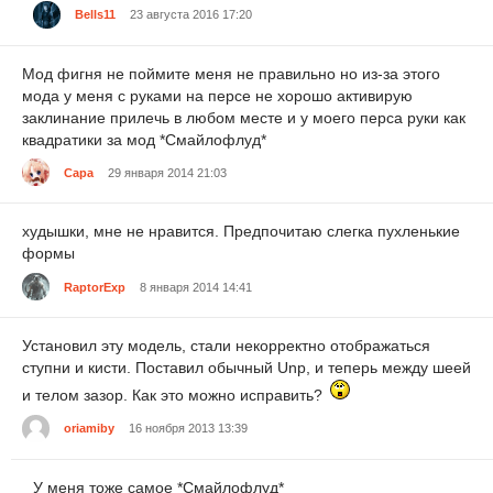
Bells11
23 августа 2016 17:20
Мод фигня не поймите меня не правильно но из-за этого
мода у меня с руками на персе не хорошо активирую
заклинание прилечь в любом месте и у моего перса руки как
квадратики за мод *Смайлофлуд*
Capa
29 января 2014 21:03
худышки, мне не нравится. Предпочитаю слегка пухленькие
формы
RaptorExp
8 января 2014 14:41
Установил эту модель, стали некорректно отображаться
ступни и кисти. Поставил обычный Unp, и теперь между шеей
и телом зазор. Как это можно исправить?
oriamiby
16 ноября 2013 13:39
У меня тоже самое *Смайлофлуд*