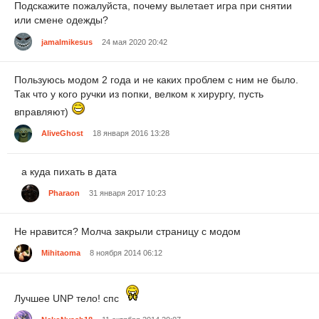
Подскажите пожалуйста, почему вылетает игра при снятии
или смене одежды?
jamalmikesus
24 мая 2020 20:42
Пользуюсь модом 2 года и не каких проблем с ним не было.
Так что у кого ручки из попки, велком к хирургу, пусть
вправляют)
AliveGhost
18 января 2016 13:28
а куда пихать в дата
Pharaon
31 января 2017 10:23
Не нравится? Молча закрыли страницу с модом
Mihitaoma
8 ноября 2014 06:12
Лучшее UNP тело! спс