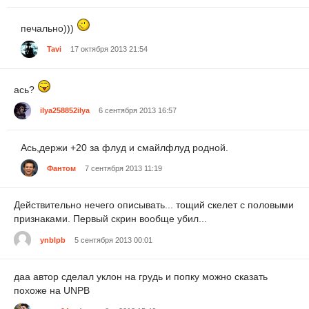
печально)))
Tavi
17 октября 2013 21:54
ась?
ilya258852ilya
6 сентября 2013 16:57
Ась,держи +20 за флуд и смайлфлуд родной.
Фантом
7 сентября 2013 11:19
Действительно нечего описывать... тощий скелет с половыми
признаками. Первый скрин вообще убил...
ynblpb
5 сентября 2013 00:01
даа автор сделал уклон на грудь и попку можно сказать
похоже на UNPB