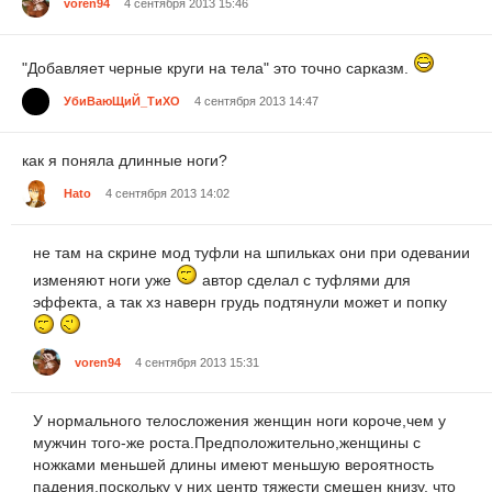
voren94
4 сентября 2013 15:46
"Добавляет черные круги на тела" это точно сарказм.
УбиВаюЩиЙ_ТиХО
4 сентября 2013 14:47
как я поняла длинные ноги?
Hato
4 сентября 2013 14:02
не там на скрине мод туфли на шпильках они при одевании
изменяют ноги уже
автор сделал с туфлями для
эффекта, а так хз наверн грудь подтянули может и попку
voren94
4 сентября 2013 15:31
У нормального телосложения женщин ноги короче,чем у
мужчин того-же роста.Предположительно,женщины с
ножками меньшей длины имеют меньшую вероятность
падения,поскольку у них центр тяжести смещен книзу, что