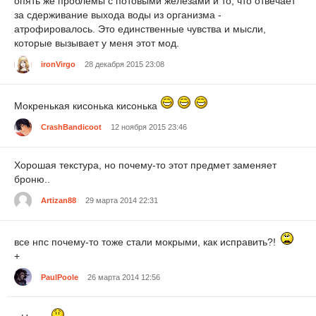
опять же проблемы с потовыми железами и то, что отвечает
за сдерживание выхода воды из организма -
атрофировалось. Это единственные чувства и мысли,
которые вызывает у меня этот мод.
ironVirgo
28 декабря 2015 23:08
Мокренькая кисонька кисонька
CrashBandicoot
12 ноября 2015 23:46
Хорошая текстура, но почему-то этот предмет заменяет
броню..
Artizan88
29 марта 2014 22:31
все нпс почему-то тоже стали мокрыми, как исправить?!
+
PaulPoole
26 марта 2014 12:56