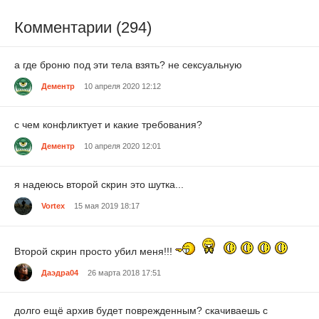
Комментарии (294)
а где броню под эти тела взять? не сексуальную
Дементр
10 апреля 2020 12:12
с чем конфликтует и какие требования?
Дементр
10 апреля 2020 12:01
я надеюсь второй скрин это шутка...
Vortex
15 мая 2019 18:17
Второй скрин просто убил меня!!!
Даэдра04
26 марта 2018 17:51
долго ещё архив будет поврежденным? скачиваешь с