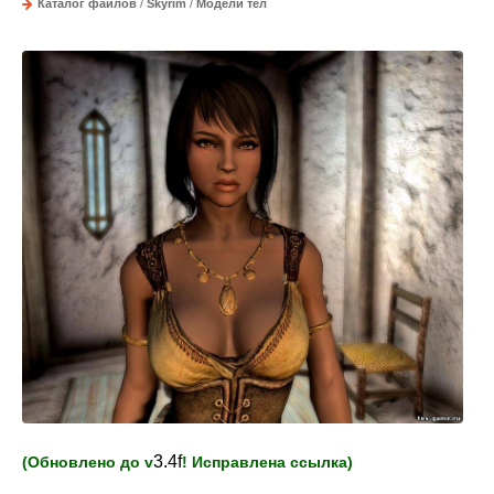
Каталог файлов
/
Skyrim
/
Модели тел
3.4f
(Обновлено до v
! Исправлена ссылка)