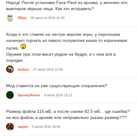
Народ! После установки Face Pack из архива, у женских нпс
вампиров чёрные лица. Как это исправить?
Яйцо
30 августа 2016 16:29
Когда я это ставлю на чистую версию игры, у персонажа
начинает торчать из левого полужопия какая-то коричневая
палка.
Оружие при этом висит рядом на бедре, и с ним всё в
порядке.
barbos
27 июля 2016 12:55
Мод ставится на уже существующие сохранения?
SpookyRaven
9 июля 2016 15:13
Размер файла 116 мБ, а после скачки 82,5 мБ... где ошибка?
не все файлы в архиве или неправильно указан размер???
tagger
5 июля 2016 16:44