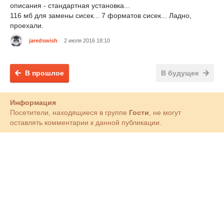
описания - стандартная установка...
116 мб для замены сисек... 7 форматов сисек... Ладно,
проехали.
jaredswish
2 июля 2016 18:10
В прошлое
В будущее
Информация
Посетители, находящиеся в группе
Гости
, не могут
оставлять комментарии к данной публикации.