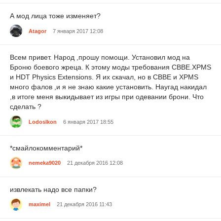
А мод лица тоже изменяет?
Atagor
7 января 2017 12:08
Всем привет. Народ ,прошу помощи. Установил мод на
Броню боевого жреца. К этому моды требования CBBE.XPMS
и HDT Physics Extensions. Я их скачал, но в CBBE и XPMS
много фалов ,и я не знаю какие установить. Наугад накидал
,в итоге меня выкидывает из игры при одевании брони. Что
сделать ?
LodosIkon
6 января 2017 18:55
*смайлокомментарий*
nemeka9020
21 декабря 2016 12:08
извлекать надо все папки?
maximel
21 декабря 2016 11:43