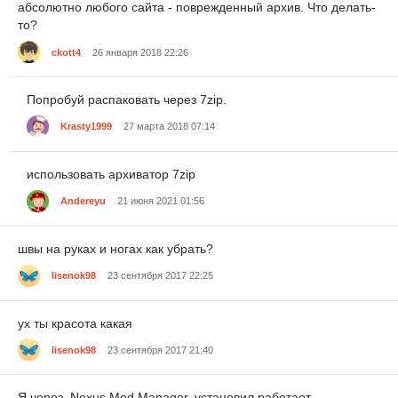
абсолютно любого сайта - поврежденный архив. Что делать-
то?
ckott4
26 января 2018 22:26
Попробуй распаковать через 7zip.
Krasty1999
27 марта 2018 07:14
использовать архиватор 7zip
Andereyu
21 июня 2021 01:56
швы на руках и ногах как убрать?
lisenok98
23 сентября 2017 22:25
ух ты красота какая
lisenok98
23 сентября 2017 21:40
Я через ,Nexus Mod Manager, установил работает