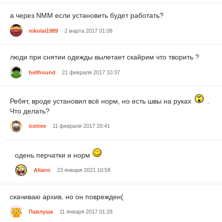
а через NMM если установить будет работать?
nikolai1989
2 марта 2017 01:08
люди при снятии одежды вылетает скайрим что творить ?
hellhound
21 февраля 2017 10:37
Ребят, вроде установил всё норм, но есть швы на руках
.
Что делать?
icetree
11 февраля 2017 20:41
одень перчатки и норм
Aliano
23 января 2021 10:58
скачиваю архив, но он поврежден(
Павлуша
11 января 2017 01:28