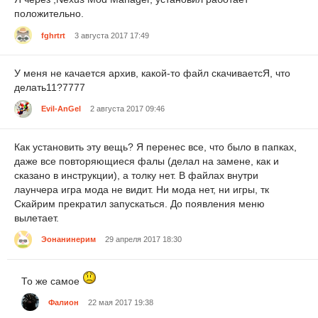
положительно.
fghrtrt
3 августа 2017 17:49
У меня не качается архив, какой-то файл скачиваетсЯ, что
делать11?7777
Evil-AnGel
2 августа 2017 09:46
Как установить эту вещь? Я перенес все, что было в папках,
даже все повторяющиеся фалы (делал на замене, как и
сказано в инструкции), а толку нет. В файлах внутри
лаунчера игра мода не видит. Ни мода нет, ни игры, тк
Скайрим прекратил запускаться. До появления меню
вылетает.
Эонанинерим
29 апреля 2017 18:30
То же самое
Фалион
22 мая 2017 19:38