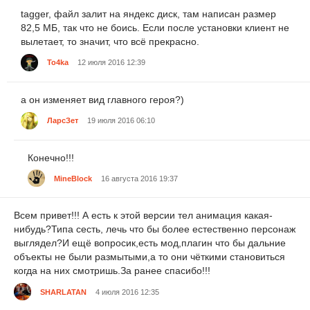
tagger, файл залит на яндекс диск, там написан размер
82,5 МБ, так что не боись. Если после установки клиент не
вылетает, то значит, что всё прекрасно.
To4ka
12 июля 2016 12:39
а он изменяет вид главного героя?)
ЛарсЗет
19 июля 2016 06:10
Конечно!!!
MineBlock
16 августа 2016 19:37
Всем привет!!! А есть к этой версии тел анимация какая-
нибудь?Типа сесть, лечь что бы более естественно персонаж
выглядел?И ещё вопросик,есть мод,плагин что бы дальние
объекты не были размытыми,а то они чёткими становиться
когда на них смотришь.За ранее спасибо!!!
SHARLATAN
4 июля 2016 12:35