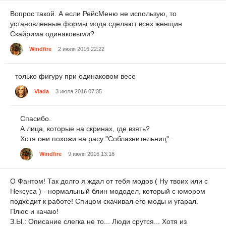
Вопрос такой. А если РейсМеню не использую, то
установленные формы мода сделают всех женщин
Скайрима одинаковыми?
Windfire
2 июля 2016 22:22
только фигуру при одинаковом весе
Vlada
3 июля 2016 07:35
Спасибо.
А лица, которые на скринах, где взять?
Хотя они похожи на расу "Соблазнительниц".
Windfire
9 июля 2016 13:18
О Фантом! Так долго я ждал от тебя модов ( Ну твоих или с
Нексуса ) - нормальный блин мододел, который с юмором
подходит к работе! Спицом скачивал его моды и угарал.
Плюс и качаю!
З.Ы.: Описание слегка не то... Люди срутся... Хотя из