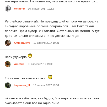
мастера магии. Не понимаю, чем такое многим нравится...
Yennefer
10 апреля 2017 19:32
Реплейсер отличный. Но предыдущий от того же автора на
Гильдию воров мне больше понравился. Там Векс такая
лапочка Прям супер. И Галатил. Остальных не менял. А тут
действительно слишком они по детски выглядят
AmmonJerro
10 апреля 2017 19:21
Всех удочерю
Windfire
10 апреля 2017 19:06
Ой какие сюськ-масюськи!
Imperator_11
10 апреля 2017 18:34
чё они все губастые, как будто, браззерс а не коллегия, ааа
оказывается они все на одно лицо