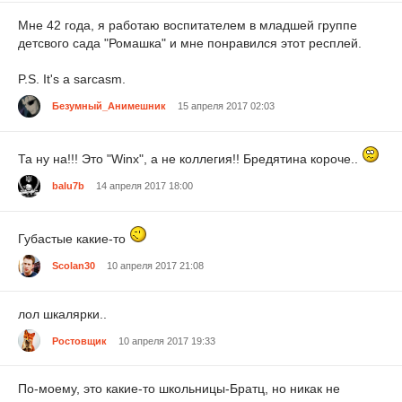
Мне 42 года, я работаю воспитателем в младшей группе
детсвого сада "Ромашка" и мне понравился этот респлей.
P.S. It's a sarcasm.
Безумный_Анимешник
15 апреля 2017 02:03
Та ну на!!! Это "Winx", а не коллегия!! Бредятина короче..
balu7b
14 апреля 2017 18:00
Губастые какие-то
Scolan30
10 апреля 2017 21:08
лол шкалярки..
Ростовщик
10 апреля 2017 19:33
По-моему, это какие-то школьницы-Братц, но никак не