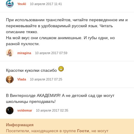
YevAl
10 апреля 2017 11:41
При использовании транслейтов, читайте переведенное им и
пережевывайте в удобоваримый русский язык. Читать
описание тяжко.
На мой вкус они слишком анимешные. И губы одни, но
разной пухлости.
miragina
10 апреля 2017 07:59
Красотки куколки спасибо
Vlada
10 апреля 2017 07:25
В Винтерхолде АКАДЕМИЯ! А не детский сад где могут
школьницы преподавать!
voldemar
10 апреля 2017 02:35
Информация
Посетители, находящиеся в группе
Гости
, не могут