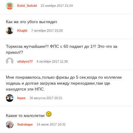
Eshil_Sofokl
22 ноября 2017 21:24
Как же это убого выглядит.
Khаjiit
7 октября 2017 23:29
Тормоза жутчайшие!!! ФПС с 60 падает до 1!!! Это что за
прикол!?
vitalyvs77
4 октября 2017 11:39
Мне понравилось,только фризы до 5 сек,когда по коллегии
ходишь и долгая загрузка между переходами,там где
находятся эти НПС.
liqwe
16 августа 2017 20:21
Какие то малолетки
Subskape
14 июля 2017 10:31