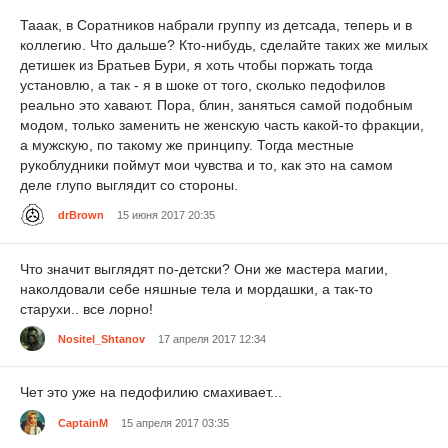
Тааак, в Соратников набрали группу из детсада, теперь и в
коллегию. Что дальше? Кто-нибудь, сделайте таких же милых
детишек из Братьев Бури, я хоть чтобы поржать тогда
установлю, а так - я в шоке от того, сколько педофилов
реально это хавают. Пора, блин, заняться самой подобным
модом, только заменить не женскую часть какой-то фракции,
а мужскую, по такому же принципу. Тогда местные
рукоблудники поймут мои чувства и то, как это на самом
деле глупо выглядит со стороны.
drBrown
15 июня 2017 20:35
Что значит выглядят по-детски? Они же мастера магии,
наколдовали себе няшные тела и мордашки, а так-то
старухи.. все лорно!
Nositel_Shtanov
17 апреля 2017 12:34
Чет это уже на педофилию смахивает...
CaptainM
15 апреля 2017 03:35