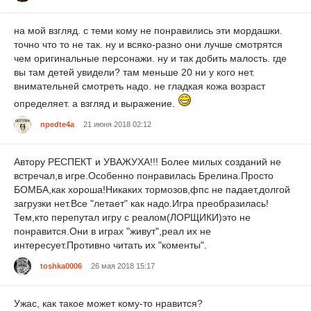
на мой взгляд. с теми кому не понравились эти мордашки.
точно что то не так. ну и всяко-разно они лучше смотрятся
чем оригинальные персонажи. ну и так добить малость. где
вы там детей увидели? там меньше 20 ни у кого нет.
внимательней смотреть надо. не гладкая кожа возраст
определяет. а взгляд и выражение.
npedte4a
21 июня 2018 02:12
Автору РЕСПЕКТ и УВАЖУХА!!! Более милых созданий не
встречал,в игре.Особенно понравилась Брелина.Просто
БОМБА,как хороша!Никаких тормозов,фпс не падает,долгой
загрузки нет.Все "летает" как надо.Игра преобразилась!
Тем,кто перепутал игру с реалом(ЛОРЩИКИ)это не
понравится.Они в играх "живут",реал их не
интересует.Противно читать их "коменты".
toshka0006
26 мая 2018 15:17
Ужас, как такое может кому-то нравится?