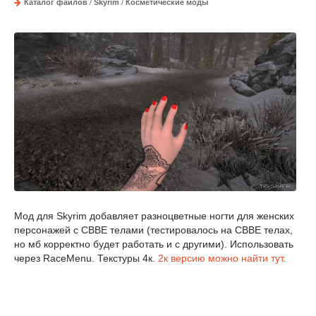
Каталог файлов
/
Skyrim
/
Косметические моды
Мод для Skyrim добавляет разноцветные ногти для женских
персонажей с CBBE телами (тестировалось на CBBE телах,
но мб корректно будет работать и с другими). Использовать
через RaceMenu. Текстуры 4к.
2к версию можно найти тут
.