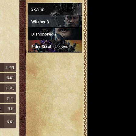
Skyrim
Witcher 3
Dishonored 2
Elder Scrolls Legends
[1103]
[126]
[1080]
[315]
ы
[84]
[183]