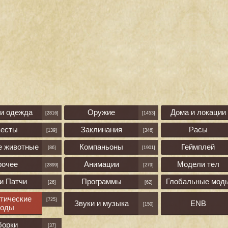
 и одежда
Оружие
Дома и локации
[2816]
[1453]
весты
Заклинания
Расы
[139]
[346]
е животные
Компаньоны
Геймплей
[86]
[1901]
рочее
Анимации
Модели тел
[2899]
[279]
и Патчи
Программы
Глобальные мод
[26]
[62]
тические
[725]
Звуки и музыка
ENB
[150]
оды
борки
[37]