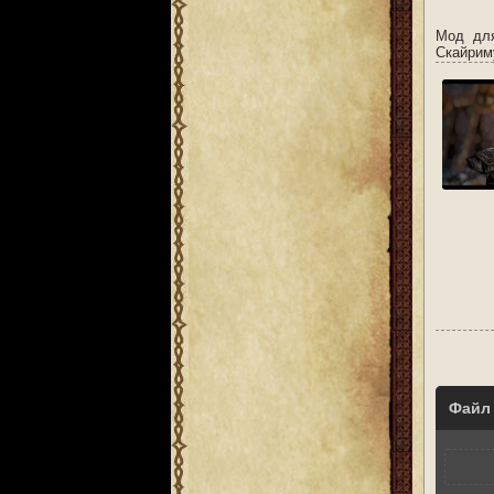
Мод для
Скайрим
Файл