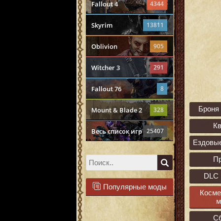
Fallout 4
4344
Skyrim
13811
Oblivion
905
Witcher 3
291
Fallout 76
8
Броня
Mount & Blade 2
328
К
Весь список игр
25407
Ездовы
П
DLC 
Популярные моды
Косме
м
С