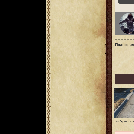
Полное ил
» Страшная