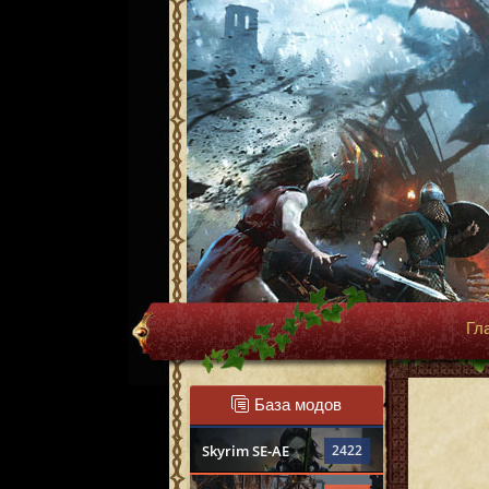
Гл
База модов
Skyrim SE-AE
2422