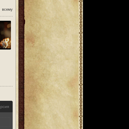
 всему
ерсия