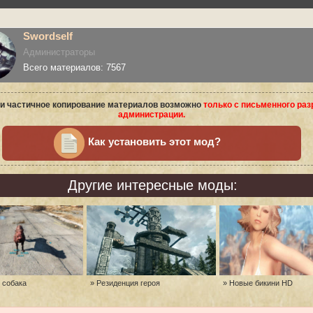
Swordself
Администраторы
Всего материалов: 7567
и частичное копирование материалов возможно
только с письменного ра
администрации.
Как установить этот мод?
Другие интересные моды:
 собака
» Резиденция героя
» Новые бикини HD