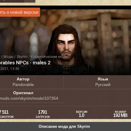
ть о новой версии
я
/
Моды
/
Skyrim
/
Косметические моды
rables NPCs - males 2
2021, 13:36
Автор
Язык
Pandorable
Русский
Оригинал
mods.com/skyrim/mods/107354
7 511
1791
ВЕРСИЯ
РАЗМЕР
1.0
192 MB
СМОТРОВ
ЗАГРУЗОК
Описание мода для Skyrim