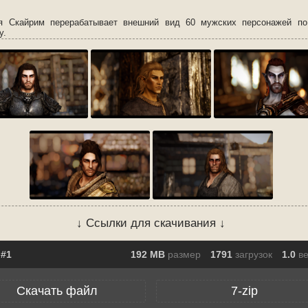
 Скайрим перерабатывает внешний вид 60 мужских персонажей по
у.
↓ Ссылки для скачивания ↓
192 MB
размер
1791
загрузок
1.0
в
Скачать файл
7-zip