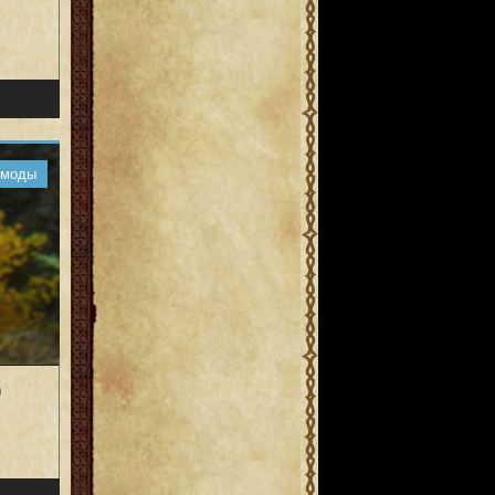
 моды
0