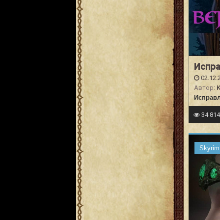
Испра
02.12.
Автор:
K
Исправл
34 81
Skyrim