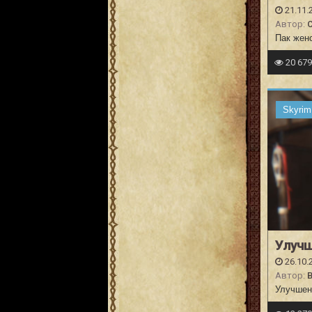
21.11.
Автор:
Пак женс
20 67
Skyrim
Улучш
26.10.
Автор:
B
Улучшен