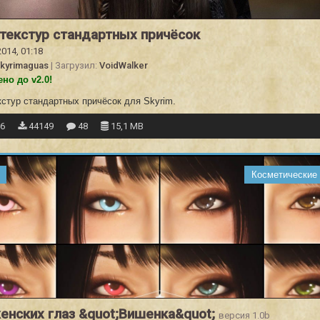
текстур стандартных причёсок
2014, 01:18
kyrimaguas
| Загрузил:
VoidWalker
но до v2.0!
кстур стандартных причёсок для Skyrim.
16
44149
48
15,1 MB
Косметические
енских глаз &quot;Вишенка&quot;
версия 1.0b