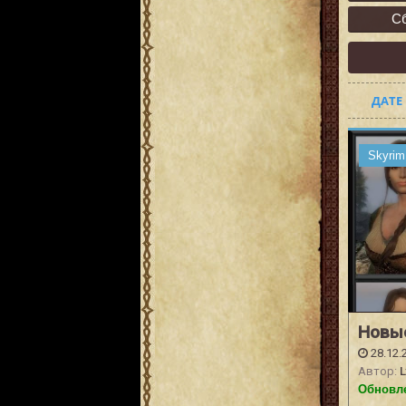
С
ДАТЕ
Skyrim
Новы
28.12.
Автор:
L
Обновле