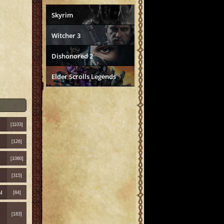
Skyrim
Witcher 3
Dishonored 2
Elder Scrolls Legends
[1103]
[126]
[1080]
[315]
ы
[84]
[183]