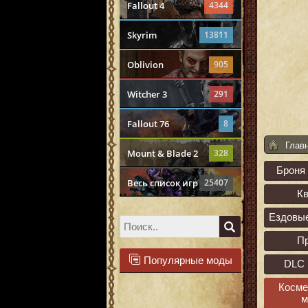
Fallout 4
4344
Skyrim
13811
Oblivion
905
Witcher 3
291
Fallout 76
8
Глав
Mount & Blade 2
328
Броня
Весь список игр
25407
К
Ездовы
П
Популярные моды
DLC 
Косме
м