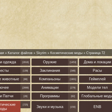
ная
»
Каталог файлов
»
Skyrim
»
Косметические моды
» Страница 72
 и одежда
Оружие
Дома и локации
[2816]
[1453]
весты
Заклинания
Расы
[139]
[346]
е животные
Компаньоны
Геймплей
[86]
[1901]
рочее
Анимации
Модели тел
[2899]
[279]
и Патчи
Программы
Глобальные мод
[26]
[62]
тические
[725]
Звуки и музыка
ENB
[150]
оды