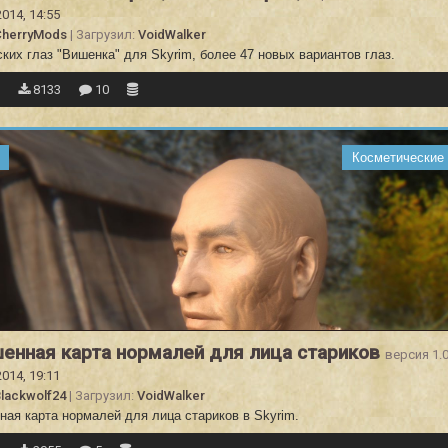
2014, 14:55
CherryMods
| Загрузил:
VoidWalker
ких глаз "Вишенка" для Skyrim, более 47 новых вариантов глаз.
9
8133
10
Косметические
енная карта нормалей для лица стариков
версия 1.
2014, 19:11
lackwolf24
| Загрузил:
VoidWalker
ная карта нормалей для лица стариков в Skyrim.