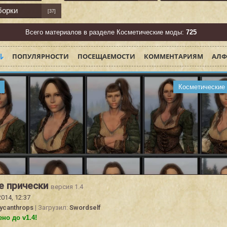
борки
[37]
Всего материалов в разделе Косметические моды:
725
ПОПУЛЯРНОСТИ
ПОСЕЩАЕМОСТИ
КОММЕНТАРИЯМ
АЛФ
Косметические
е прически
версия 1.4
2014, 12:37
ycanthrops
| Загрузил:
Swordself
но до v1.4!