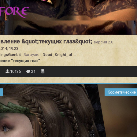
вление &quot;текущих глаз&quot;
версия 2.0
2014, 19:23
ingsGambit
| Загрузил:
Dead_Knight_of...
ение "текущих глаз"
4
10135
21
Косметические