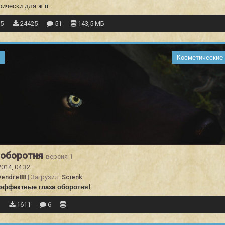
рически для ж.п.
95
24425
51
143,5 МБ
Косметические
 оборотня
версия 1
2014, 04:32
Dendre88
| Загрузил:
Scienk
эффектные глаза оборотня!
8
1611
6