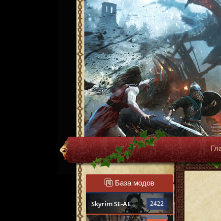
Гл
База модов
Skyrim SE-AE
2422