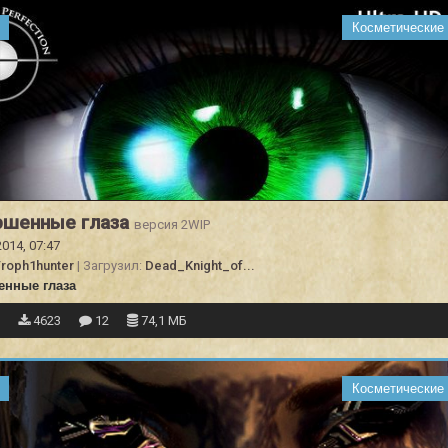
Косметические
ршенные глаза
версия 2WIP
2014, 07:47
roph1hunter
| Загрузил:
Dead_Knight_of...
енные глаза
3
4623
12
74,1 МБ
Косметические