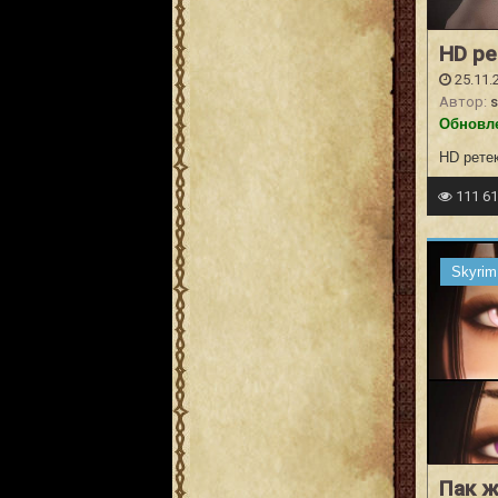
HD ре
25.11.
Автор:
s
Обновле
HD рете
111 6
Skyrim
Пак ж