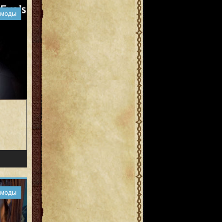
 моды
 моды