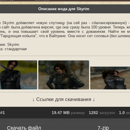
Описание мода для Skyrim
 Skyrim добавляет новую спутницу (на сей раз - сбалансированную) -
 сайт была добавлена версия, где она сразу была 100 уровня. Теперь же
ень, и она повышает свой уровень вместе с довакином. Найти ее 
"Гарцующая кобыла", что в Вайтране. Она носит сет соловья (без шлема
ия: Skyrim
ка: стандартная
↓ Ссылки для скачивания ↓
19.47 MB
размер
1282
загрузок
1.0
в
Скачать файл
7-zip