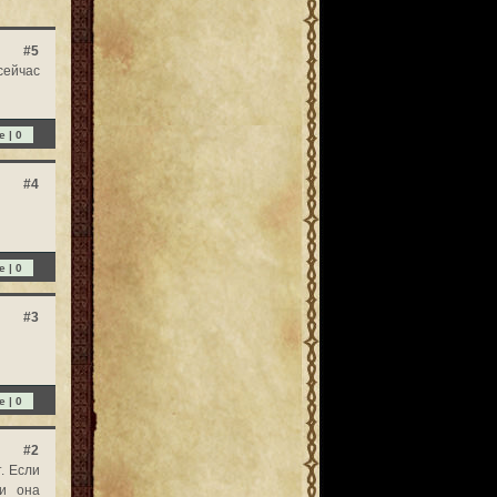
#5
сейчас
e |
0
#4
e |
0
#3
e |
0
#2
. Если
ли она