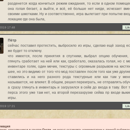
разденется когда кончиться режим ожидания, то если в одном помеще
она голая бегает, а выйти, и всё, её больше нет нигде, исчезает вме
своими шмотками. Ну и соответственно, игра вылетает при попытке вход
локацию где она была,
2019 17:48
Lik
Пётр
сейчас поставил протестить, выбросило из игры, сделаю ещё заход ес
же будет то отключу.
что имеется, после принятия в спутники, выбрал опцию обучения,
глянуть сработает на ней или как, сработало, оказалась голая, но с ме
инвентаре голяк, один мечик, текстуры с огромным разрывом на кистях
шее, но это видимо от того что мод поставлен после того как уже други
ставились и на него разного рода текстурные или как там у мен
называется, не влияет. В общем, решил переиграть, не отправлять обуч
а сразу глянуть в инвентарь и загрузился в сейв до входа в таву. Вот 
перса этого уже там нет, на второй перезахрузке сейва пр входе выки
игры.
2019 17:21
Lik
мация
тели, находящиеся в группе
Гости
, не могут оставлять комментарии к данной публикац