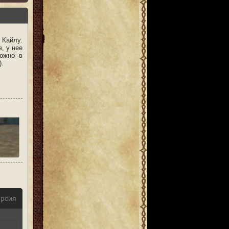
 Кайлу.
, у нее
можно в
).
ерсия