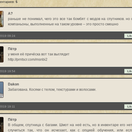
ентариев:
5
А?
раньше не понимал, чего это все так бомбят с модов на спутников. но 
компаньоны, выполненные на таком уровне – это просто смешно
2019 09:24
Lik
Пётр
у меня её причёска вот так выглядит
http://prntscr.com/msnbi2
2019 19:54
Lik
Dakon
Забагована. Косяки с телом, текстурами и волосами.
2019 19:11
Lik
Пётр
В общем, спутница с багами. Шмот на неё есть, но в инвентаре его нет
случиться так, что он исчезает, как с опцией обучения, или ес