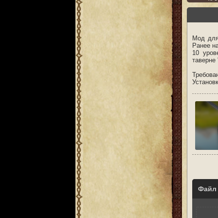
Мод для
Ранее на
10 уров
таверне 
Требован
Установ
Файл