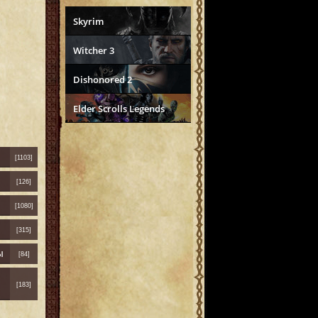
Skyrim
Witcher 3
Dishonored 2
Elder Scrolls Legends
[1103]
[126]
[1080]
[315]
ы
[84]
[183]