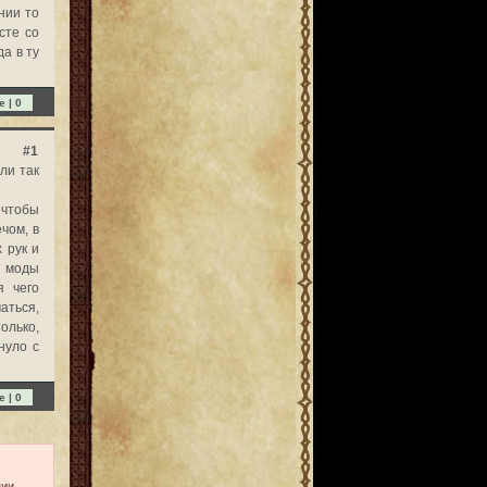
нии то
сте со
а в ту
e |
0
#1
ли так
 чтобы
чом, в
 рук и
е моды
я чего
аться,
только,
нуло с
e |
0
ии.