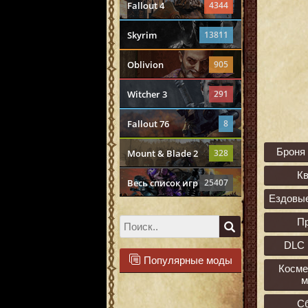
Fallout 4
4344
Skyrim
13811
Oblivion
905
Witcher 3
291
Fallout 76
8
Броня
Mount & Blade 2
328
К
Весь список игр
25407
Ездовы
П
DLC 
Популярные моды
Косме
м
С