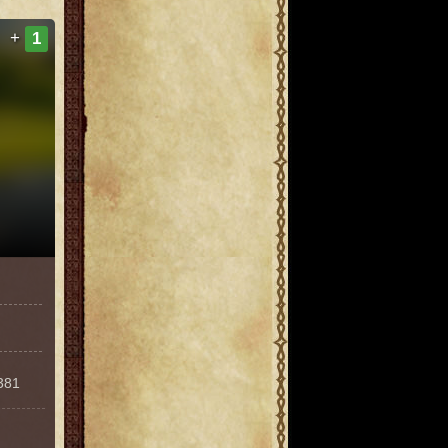
+
1
381