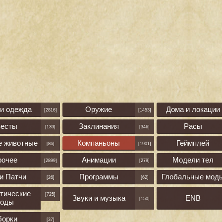
 и одежда
Оружие
Дома и локации
[2816]
[1453]
весты
Заклинания
Расы
[139]
[346]
е животные
Компаньоны
Геймплей
[86]
[1901]
рочее
Анимации
Модели тел
[2899]
[279]
и Патчи
Программы
Глобальные мод
[26]
[62]
тические
[725]
Звуки и музыка
ENB
[150]
оды
борки
[37]