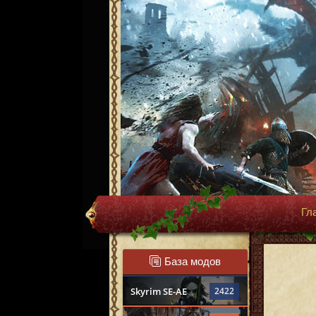
Гл
База модов
Skyrim SE-AE
2422