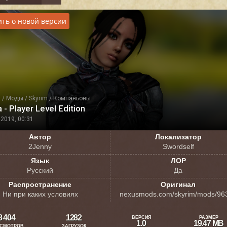
ть о новой версии
я
/
Моды
/
Skyrim
/
Компаньоны
- Player Level Edition
2019, 00:31
Автор
Локализатор
2Jenny
Swordself
Язык
ЛОР
Русский
Да
Распространение
Оригинал
Ни при каких условиях
nexusmods.com/skyrim/mods/96
8 404
1282
ВЕРСИЯ
РАЗМЕР
1.0
19.47 MB
СМОТРОВ
ЗАГРУЗОК