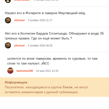
Нашёл его в Фолкрите в таверне Мертвецкий мёд.
vftorixel
3 ноября 2020 11:17
Нет его в Коллегии Бардов Солитьюда. Обнаружил в моде 35
грязных правок. Где он ещё может быть ?
vftorixel
3 ноября 2020 08:35
шляется по всем тавернам, времена то суровые, то там
спою то там нальют...👼🤹‍♂️
fashisten238
10 мая 2021 22:20
Информация
Посетители, находящиеся в группе
Гости
, не могут
оставлять комментарии к данной публикации.