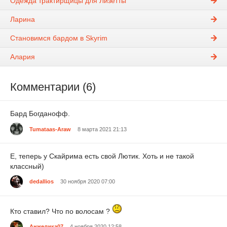
Одежда трактирщицы для Лизетты
Ларина
Становимся бардом в Skyrim
Алария
Комментарии (6)
Бард Богданофф.
Tumataas-Araw
8 марта 2021 21:13
Е, теперь у Скайрима есть свой Лютик. Хоть и не такой
классный)
dedallios
30 ноября 2020 07:00
Кто ставил? Что по волосам ?
Анжелика07
4 ноября 2020 12:58