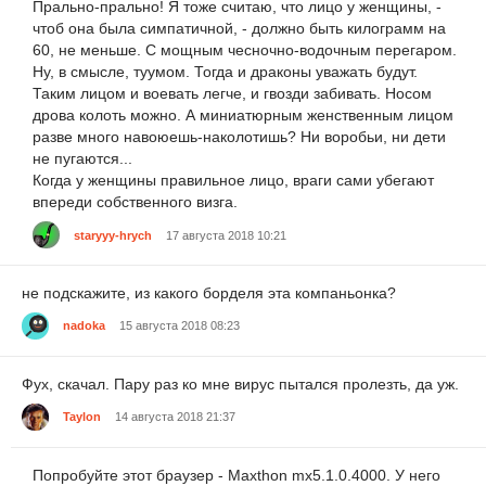
Прально-прально! Я тоже считаю, что лицо у женщины, -
чтоб она была симпатичной, - должно быть килограмм на
60, не меньше. С мощным чесночно-водочным перегаром.
Ну, в смысле, туумом. Тогда и драконы уважать будут.
Таким лицом и воевать легче, и гвозди забивать. Носом
дрова колоть можно. А миниатюрным женственным лицом
разве много навоюешь-наколотишь? Ни воробьи, ни дети
не пугаются...
Когда у женщины правильное лицо, враги сами убегают
впереди собственного визга.
staryyy-hrych
17 августа 2018 10:21
не подскажите, из какого борделя эта компаньонка?
nadoka
15 августа 2018 08:23
Фух, скачал. Пару раз ко мне вирус пытался пролезть, да уж.
Taylon
14 августа 2018 21:37
Попробуйте этот браузер - Maxthon mx5.1.0.4000. У него