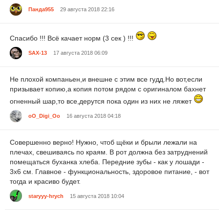
Панда955
29 августа 2018 22:16
Спасибо !!! Всё качает норм (3 сек ) !!!
SAX-13
17 августа 2018 06:09
Не плохой компаньен,и внешне с этим все гудд.Но вот,если
призывает копию,а копия потом рядом с оригиналом бахнет
огненный шар,то все,дерутся пока один из них не ляжет
oO_Digi_Oo
16 августа 2018 04:18
Совершенно верно! Нужно, чтоб щёки и брыли лежали на
плечах, свешиваясь по краям. В рот должна без затруднений
помещаться буханка хлеба. Передние зубы - как у лошади -
3х6 см. Главное - функциональность, здоровое питание, - вот
тогда и красиво будет.
staryyy-hrych
15 августа 2018 10:04