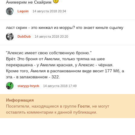
Анимерим не Скайрим
Legoin
14 августа 2018 20:34
ласт скрин - это кинжал из морры? кто знает киньте сцылку
DubDub
14 августа 2018 20:20
"Алексис имеет свою собственную броню."
Врёт. Это броня от Амелии, только тряпка на шее
перекрашена - у Амелии красная, у Алексис - чёрная.
Кроме того, Амелия в распакованном виде весит 177 Мб, а
эта - в запакованном - 322.
staryyy-hrych
14 августа 2018 17:49
Информация
Посетители, находящиеся в группе
Гости
, не могут
оставлять комментарии к данной публикации.