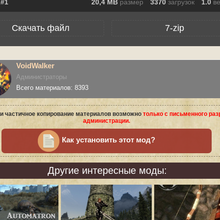
20,4 MB
размер
3370
загрузок
1.0
в
Скачать файл
7-zip
VoidWalker
Администраторы
Всего материалов: 8393
и частичное копирование материалов возможно
только с письменного ра
администрации.
Как установить этот мод?
Другие интересные моды: