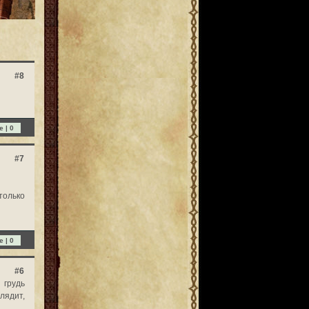
#8
e |
0
#7
только
e |
0
#6
 грудь
лядит,