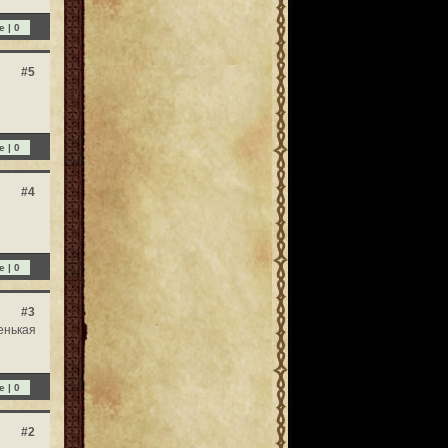
e |
0
#5
e |
0
#4
e |
0
#3
енькая
e |
0
#2