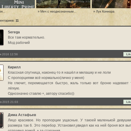
н...
» Меч с неоднозначным...
» Лук Коннора
ентариев:
11
Serega
Все там нормательно.
Мод рабочий
я 2016 12:56
Lik
Кирилл
Классная спутница, наконец-то я нашёл и милашку и не лоли
С пропорциями всё нормально(лично у меня)
Не глючит, перемещается быстро, жаль только вот броню надевает 
лёгкую.
Однозначно ставлю +, автору спасибо))
я 2015 21:03
Lik
Дима Астафьев
Лицо красивое. Но пропорции ущасные. У такоей маленькой девушки
размера так 6. Это перебор. Установил,увидел как на ней броня вся выг
отправил домой. + за старания.