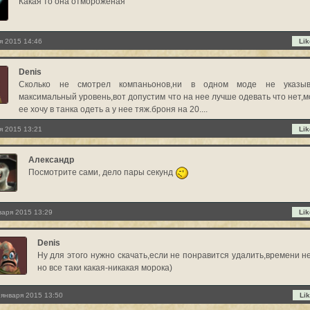
Какая то она отмороженая
я 2015 14:46
Lik
Denis
Сколько не смотрел компаньонов,ни в одном моде не указыв
максимальный уровень,вот допустим что на нее лучше одевать что нет,м
ее хочу в танка одеть а у нее тяж.броня на 20....
я 2015 13:21
Lik
Александр
Посмотрите сами, дело пары секунд
варя 2015 13:29
Lik
Denis
Ну для этого нужно скачать,если не понравится удалить,времени н
но все таки какая-никакая морока)
 января 2015 13:50
Lik