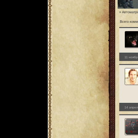
» Автоматро
Всего комм
11 ноябр
14 апрел