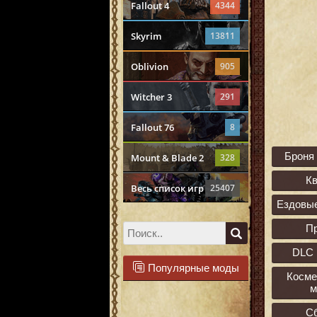
Fallout 4
4344
Skyrim
13811
Oblivion
905
Witcher 3
291
Fallout 76
8
Броня
Mount & Blade 2
328
К
Весь список игр
25407
Ездовы
П
DLC 
Популярные моды
Косме
м
С