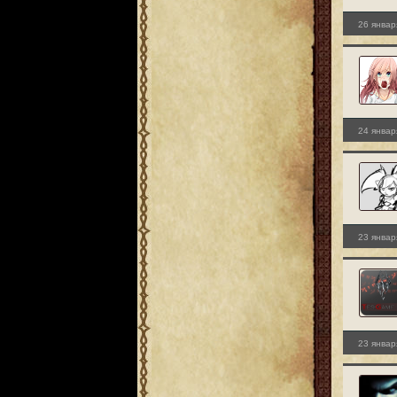
26 январ
24 январ
23 январ
23 январ