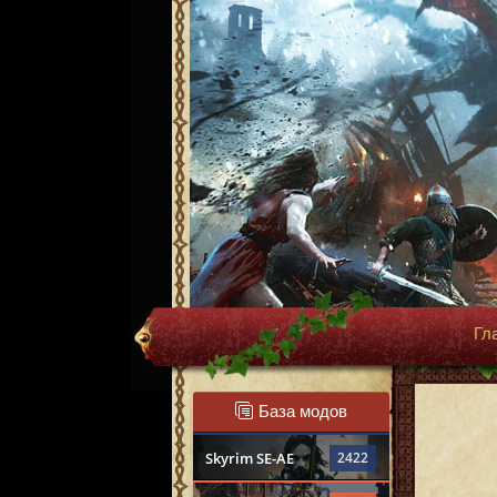
Гл
База модов
Skyrim SE-AE
2422