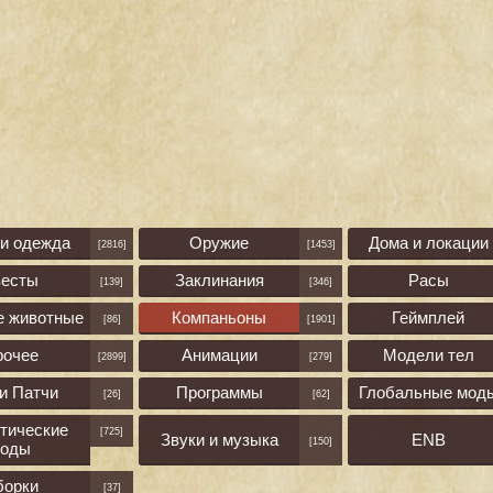
 и одежда
Оружие
Дома и локации
[2816]
[1453]
весты
Заклинания
Расы
[139]
[346]
е животные
Компаньоны
Геймплей
[86]
[1901]
рочее
Анимации
Модели тел
[2899]
[279]
и Патчи
Программы
Глобальные мод
[26]
[62]
тические
[725]
Звуки и музыка
ENB
[150]
оды
борки
[37]