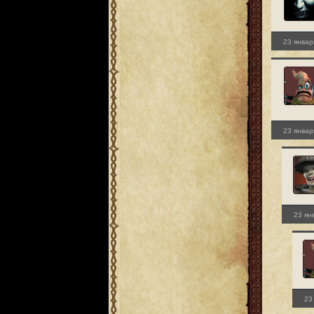
23 январ
23 январ
23 ян
23