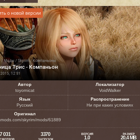
ть о новой версии
я
/
Моды
/
Skyrim
/
Компаньоны
ница Трис - Компаньон
2015, 12:31
Автор
Локализатор
toyomicat
VoidWalker
Язык
Распространение
Русский
Ни при каких условиях
Оригинал
smods.com/skyrim/mods/61889
7 031
3370
ВЕРСИЯ
РАЗМЕР
1.0
20,4 MB
СМОТРОВ
ЗАГРУЗОК