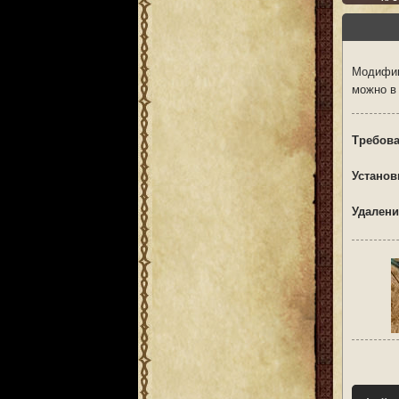
Модифик
можно в
Требова
Установ
Удалени