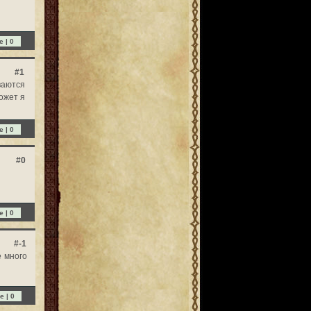
e |
0
#1
аются
ожет я
e |
0
#0
e |
0
#-1
е много
e |
0