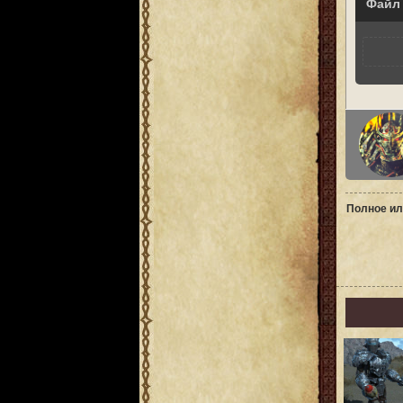
Файл
Полное ил