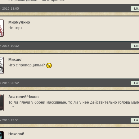
я 2015 13:05
Lik
Мирмулнир
Не торт
я 2015 19:42
Lik
Михаил
Что с пропорциями?
я 2015 20:52
Lik
Анатолий Чехов
То ли плечи у брони массивные, то ли у неё действительно голова мал
._."
я 2015 17:51
Lik
Николай