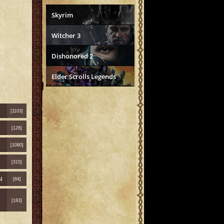
Skyrim
Witcher 3
Dishonored 2
Elder Scrolls Legends
[1103]
[126]
[1080]
[315]
ы
[84]
[183]