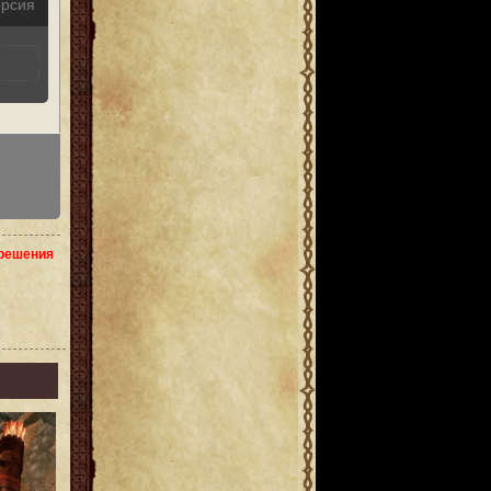
ерсия
зрешения