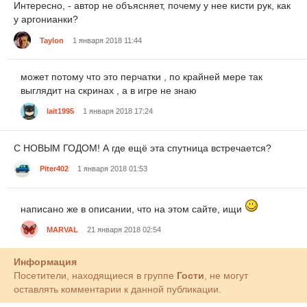
Интересно, - автор не объясняет, почему у нее кисти рук, как
у аргонианки?
Taylon
1 января 2018 11:44
может потому что это перчатки , по крайней мере так
выглядит на скринах , а в игре не знаю
lait1995
1 января 2018 17:24
С НОВЫМ ГОДОМ! А где ещё эта спутница встречается?
Piter402
1 января 2018 01:53
написано же в описании, что на этом сайте, ищи
MARVAL
21 января 2018 02:54
Информация
Посетители, находящиеся в группе
Гости
, не могут
оставлять комментарии к данной публикации.