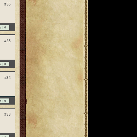
#36
e |
0
#35
e |
0
#34
e |
0
#33