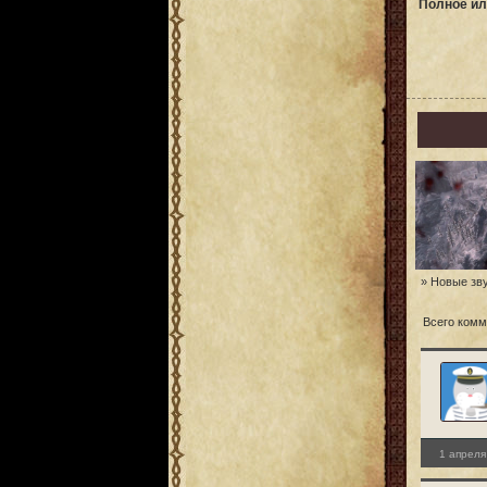
Полное ил
» Новые зву
Всего комм
1 апреля