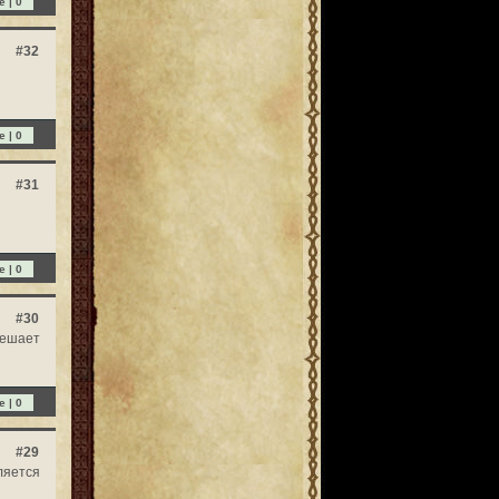
e |
0
#32
e |
0
#31
e |
0
#30
мешает
e |
0
#29
ляется