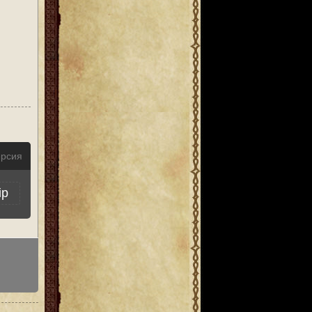
ерсия
ip