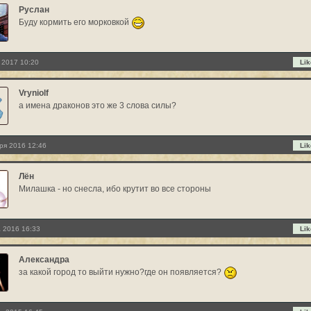
Руслан
Буду кормить его морковкой
 2017 10:20
Lik
Vryniolf
а имена драконов это же 3 слова силы?
ря 2016 12:46
Lik
Лён
Милашка - но снесла, ибо крутит во все стороны
 2016 16:33
Lik
Александра
за какой город то выйти нужно?где он появляется?