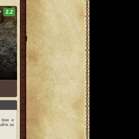
+
2.2
в бою и
ыйти за