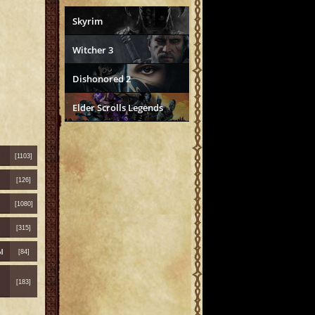
Skyrim
Witcher 3
Dishonored 2
Elder Scrolls Legends
[1103]
[126]
[1080]
[315]
ы
[84]
[183]