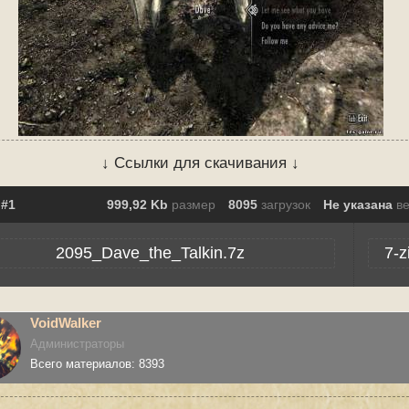
↓ Ссылки для скачивания ↓
999,92 Kb
размер
8095
загрузок
Не указана
в
2095_Dave_the_Talkin.7z
7-z
VoidWalker
Администраторы
Всего материалов: 8393