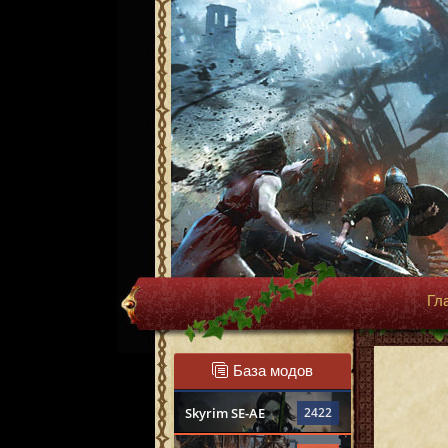
Гл
База модов
Skyrim SE-AE
2422