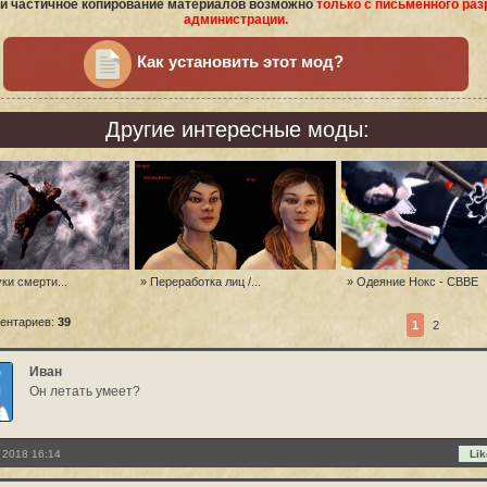
и частичное копирование материалов возможно
только с письменного ра
администрации.
Как установить этот мод?
Другие интересные моды:
ки смерти...
» Переработка лиц /...
» Одеяние Нокс - CBBE
ентариев:
39
1
2
Иван
Он летать умеет?
 2018 16:14
Lik