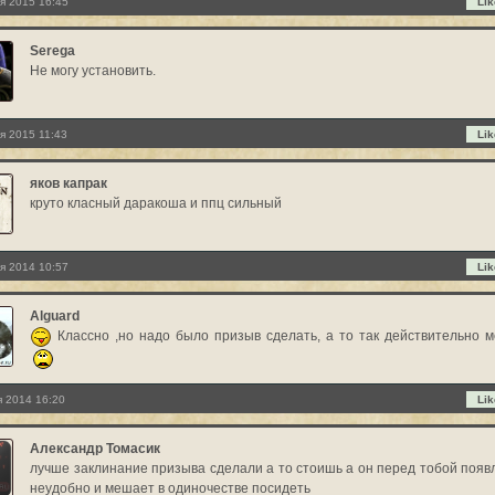
я 2015 16:45
Lik
Serega
Не могу установить.
я 2015 11:43
Lik
яков капрак
круто класный даракоша и ппц сильный
я 2014 10:57
Lik
Alguard
Классно ,но надо было призыв сделать, а то так действительно 
я 2014 16:20
Lik
Александр Томасик
лучше заклинание призыва сделали а то стоишь а он перед тобой появ
неудобно и мешает в одиночестве посидеть