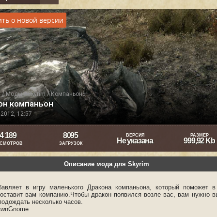
ть о новой версии
я
/
Моды
/
Skyrim
/
Компаньоны
он компаньон
2012, 12:57
4 189
8095
ВЕРСИЯ
РАЗМЕР
Не указана
999,92 Kb
СМОТРОВ
ЗАГРУЗОК
Описание мода для Skyrim
авляет в игру маленького Дракона компаньона, который поможет 
составит вам компанию.Чтобы дракон появился возле вас, вам нужно в
подождать несколько часов.
awnGnome