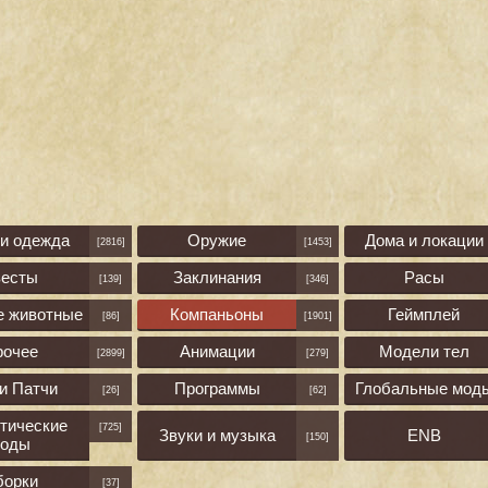
 и одежда
Оружие
Дома и локации
[2816]
[1453]
весты
Заклинания
Расы
[139]
[346]
е животные
Компаньоны
Геймплей
[86]
[1901]
рочее
Анимации
Модели тел
[2899]
[279]
и Патчи
Программы
Глобальные мод
[26]
[62]
тические
[725]
Звуки и музыка
ENB
[150]
оды
борки
[37]