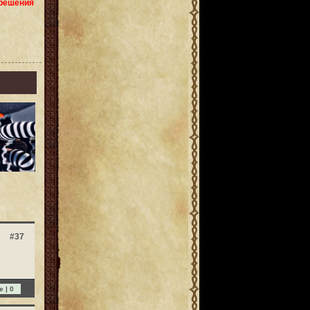
зрешения
#37
e |
0