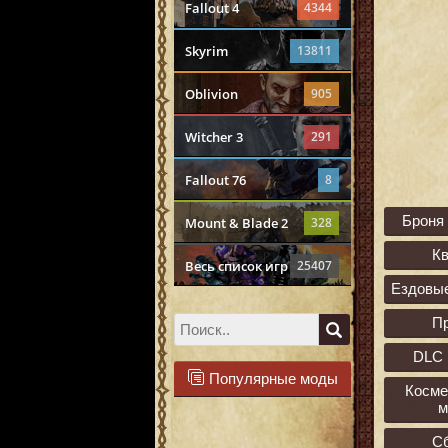
Fallout 4
4344
Skyrim
13811
Oblivion
905
Witcher 3
291
Fallout 76
8
Броня
Mount & Blade 2
328
К
Весь список игр
25407
Ездовы
П
DLC 
Популярные моды
Косме
м
С