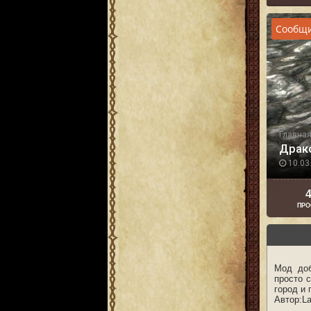
Сообщи
Главна
Драк
10.03.
4
ПРО
Мод доб
просто 
город и 
Автор:L