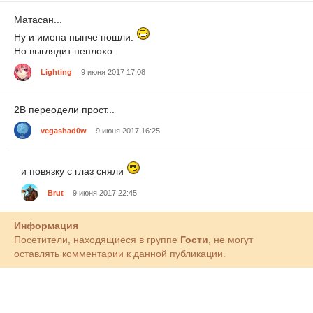
Матасан...
Ну и имена нынче пошли.
Но выглядит неплохо.
Lighting
9 июня 2017 17:08
2B переодели прост...
vegashad0w
9 июня 2017 16:25
и повязку с глаз сняли
Brut
9 июня 2017 22:45
Информация
Посетители, находящиеся в группе
Гости
, не могут
оставлять комментарии к данной публикации.