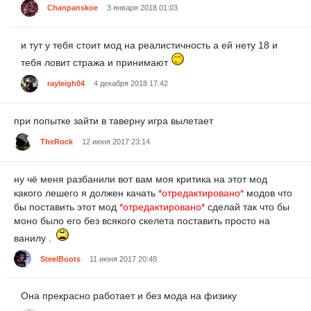
Chanpanskoe
3 января 2018 01:03
и тут у тебя стоит мод на реалистичность а ей нету 18 и
тебя ловит стража и принимают
rayleigh04
4 декабря 2018 17:42
при попытке зайти в таверну игра вылетает
TheRоck
12 июня 2017 23:14
ну чё меня разбанили вот вам моя критика на этот мод
какого лешего я должен качать
*отредактировано*
модов что
бы поставить этот мод
*отредактировано*
сделай так что бы
моно было его без всякого скелета поставить просто на
ванилу .
SteelBoots
11 июня 2017 20:48
Она прекрасно работает и без мода на физику