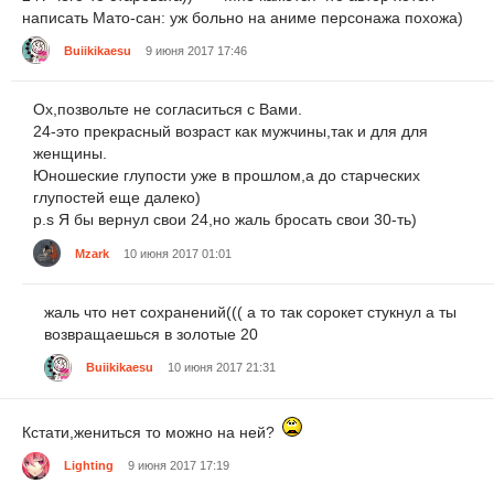
написать Мато-сан: уж больно на аниме персонажа похожа)
Buiikikaesu
9 июня 2017 17:46
Ох,позвольте не согласиться с Вами.
24-это прекрасный возраст как мужчины,так и для для
женщины.
Юношеские глупости уже в прошлом,а до старческих
глупостей еще далеко)
p.s Я бы вернул свои 24,но жаль бросать свои 30-ть)
Mzark
10 июня 2017 01:01
жаль что нет сохранений((( а то так сорокет стукнул а ты
возвращаешься в золотые 20
Buiikikaesu
10 июня 2017 21:31
Кстати,жениться то можно на ней?
Lighting
9 июня 2017 17:19