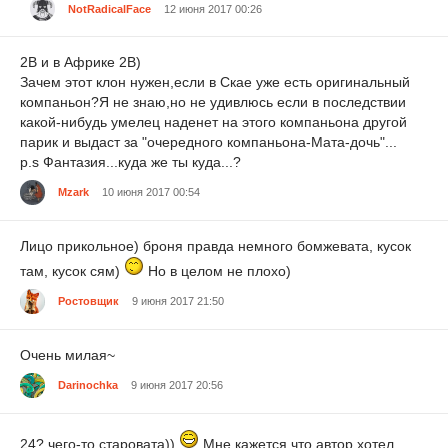
NotRadicalFace
12 июня 2017 00:26
2В и в Африке 2В)
Зачем этот клон нужен,если в Скае уже есть оригинальный
компаньон?Я не знаю,но не удивлюсь если в последствии
какой-нибудь умелец наденет на этого компаньона другой
парик и выдаст за "очередного компаньона-Мата-дочь"...
p.s Фантазия...куда же ты куда...?
Mzark
10 июня 2017 00:54
Лицо прикольное) броня правда немного бомжевата, кусок
там, кусок сям)
Но в целом не плохо)
Ростовщик
9 июня 2017 21:50
Очень милая~
Darinochka
9 июня 2017 20:56
24? чего-то старовата))
Мне кажется что автор хотел