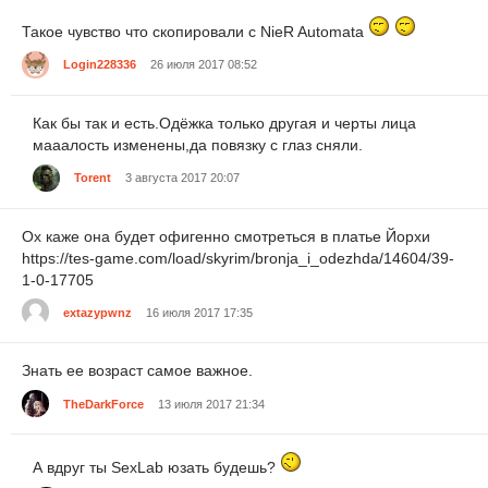
Такое чувство что скопировали с NieR Automata
Login228336
26 июля 2017 08:52
Как бы так и есть.Одёжка только другая и черты лица
мааалость изменены,да повязку с глаз сняли.
Torent
3 августа 2017 20:07
Ох каже она будет офигенно смотреться в платье Йорхи
https://tes-game.com/load/skyrim/bronja_i_odezhda/14604/39-
1-0-17705
extazypwnz
16 июля 2017 17:35
Знать ее возраст самое важное.
TheDarkForce
13 июля 2017 21:34
А вдруг ты SexLab юзать будешь?