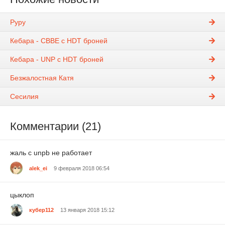
Руру
Кебара - CBBE с HDT броней
Кебара - UNP с HDT броней
Безжалостная Катя
Сесилия
Комментарии (21)
жаль с unpb не работает
alek_ei
9 февраля 2018 06:54
цыклоп
кубер112
13 января 2018 15:12