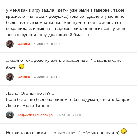
у меня как в игру зашла , детки уже были в таверне , такие
красивые и юноша и девушка:) тока вот диалога у меня не
было : взять в компаньены : мне нужно твоя помощь, вот
сохранилась и вышла ...надеюсь диалог появиться , у меня
так с девушкои полу-драконицей было..:)
walkiria
4 июня 2016 14:47
а можно тока девочку взять в напарницы ? а мальчика не
брать
walkiria
4 июня 2016 14:31
Леви... Это ты что ли?...
Если бы он не был блондином, я бы подумал, что это Капрал
Леви из Атаки Титанов ._.
КаджитИзЭльсвейра
2 мая 2016 17:01
Нет диалога с ними ... только ответ ( тебе что_то нужно)