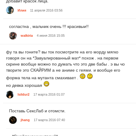
добавит красок лица.
Илия
11 апреля 2016 03:56
согластна , мальчик очень !!! красивыи!!
walkiria
4 июня 2016 15:05
фу та вы гоните? вы ток посмотрите на его морду мягко
говоря он на *Завуалированный мат* похож . на первом
скрине вообще можно по думать что это две бабы . э вы чо
творите это СКАЙРИМ а не аниме с геями. и вообще его
форма тела на мутанта смахивает .
но девка хорошая
Isildur2
17 марта 2016 01:07
Поставь СексЛаб и отомсти.
jhang
17 марта 2016 07:40