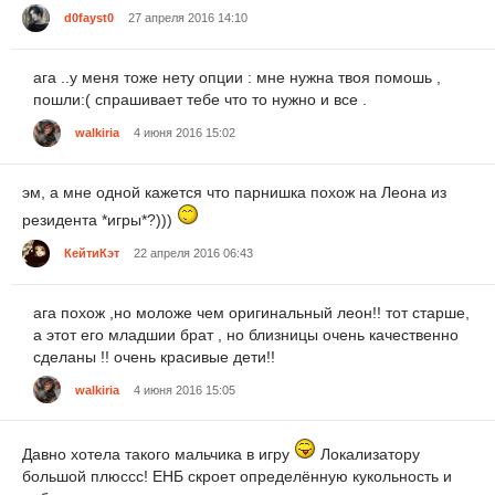
d0fayst0
27 апреля 2016 14:10
ага ..у меня тоже нету опции : мне нужна твоя помошь ,
пошли:( спрашивает тебе что то нужно и все .
walkiria
4 июня 2016 15:02
эм, а мне одной кажется что парнишка похож на Леона из
резидента *игры*?)))
КейтиКэт
22 апреля 2016 06:43
ага похож ,но моложе чем оригинальный леон!! тот старше,
а этот его младшии брат , но близницы очень качественно
сделаны !! очень красивые дети!!
walkiria
4 июня 2016 15:05
Давно хотела такого мальчика в игру
Локализатору
большой плюссс! ЕНБ скроет определённую кукольность и