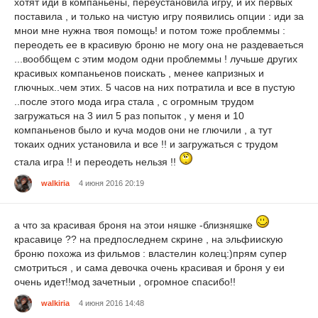
хотят иди в компаньены, переустановила игру, и их первых
поставила , и только на чистую игру появились опции : иди за
мнои мне нужна твоя помощь! и потом тоже проблеммы :
переодеть ее в красивую броню не могу она не раздеваеться
...вооббщем с этим модом одни проблеммы ! лучьше других
красивых компаньенов поискать , менее капризных и
глючных..чем этих. 5 часов на них потратила и все в пустую
..после этого мода игра стала , c огромным трудом
загружаться на 3 иил 5 раз попыток , у меня и 10
компаньенов было и куча модов они не глючили , а тут
токаих одних установила и все !! и загружаться с трудом
стала игра !! и переодеть нельзя !!
walkiria
4 июня 2016 20:19
а что за красивая броня на этои няшке -близняшке
красавице ?? на предпоследнем скрине , на эльфиискую
броню похожа из фильмов : властелин колец:)прям супер
смотриться , и сама девочка очень красивая и броня у еи
очень идет!!мод зачетныи , огромное спасибо!!
walkiria
4 июня 2016 14:48