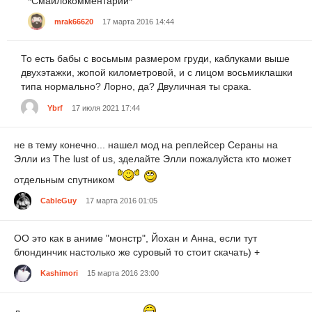
*Смайлокомментарий*
mrak66620
17 марта 2016 14:44
То есть бабы с восьмым размером груди, каблуками выше
двухэтажки, жопой километровой, и с лицом восьмиклашки
типа нормально? Лорно, да? Двуличная ты срака.
Ybrf
17 июля 2021 17:44
не в тему конечно... нашел мод на реплейсер Сераны на
Элли из The lust of us, зделайте Элли пожалуйста кто может
отдельным спутником
CableGuy
17 марта 2016 01:05
ОО это как в аниме "монстр", Йохан и Анна, если тут
блондинчик настолько же суровый то стоит скачать) +
Kashimori
15 марта 2016 23:00