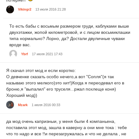
Vikingr2
13 июля 2016 21:28
То есть бабы с восьмым размером груди, каблуками выше
двухэтажки, жопой километровой, и с лицом восьмиклашки
типа нормально? Лорно, да? Достали двуличные чуваки
вроде вас.
Ybrf
17 июля 2021 17:43
Я скачал этот мод и если коротко:
О девченке сказать особо нечего,а вот "Сопля"(я так
называю этого мелкого)это хит!)Когда я переодевал его в
броню,я "выпалил" его труселя...ржал похлеще коня)
Хороший мод))
Mzark
1 июля 2016 00:33
да мод очень капризныи, у меня были 4 компаньена,
поставила этот мод, зашла в каверну а они мне тока : тебе
что то надо и все !!и перезагружалась и что не делала , не