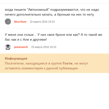
когда пишите "Автономный" подразумевается, что не надо
ничего дополнительно качать, а броньки на них то нету.
MoorSum
15 марта 2016 19:23
У меня они голые... У них своя броня или как? А то такой же
баг, как и с Али и другими!
jaredswish
15 марта 2016 19:10
Информация
Посетители, находящиеся в группе
Гости
, не могут
оставлять комментарии к данной публикации.