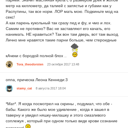
парней. Значит масляная кукла с 8 размером доек и жопой
метр на киллометр, да талией с запястье и губами как у
Распутины, так все норм. ЛОР мать мою. Подкиньте мод на
секс!
А как парень кукольный так сразу пед и фу, и чмо и лох.
Самим не противно? Вас не заставляют его качать, его
нанимать. НЕ нравиться? Так вон там дверь, вот там выход.
Лично мне нравятся такие парни больше, чем стероидные
кАчеки с бородой полной блох ..
Tora_theodorsten
23 октября 2017 13:48
oппа, прическа Леона Кеннеди:3
stamy_cat
8 августа 2017 18:04
*Мат*. Я когда посмотрел на скрины , подумал, что обе -
бабы. Какого же было мое удивление , когда я зашел в
таверну и увидел няшку-милашку и этого смазливого
соплежуя , который при одном только виде крови сознание
потеряет!