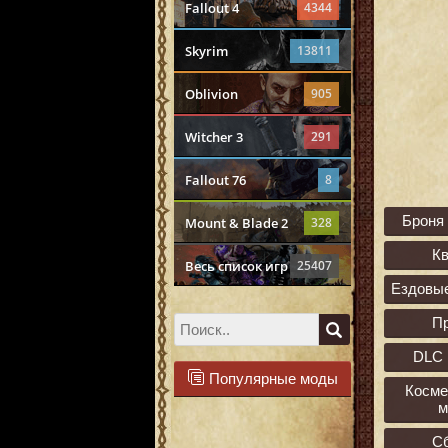
Fallout 4
4344
Skyrim
13811
Oblivion
905
Witcher 3
291
Fallout 76
8
Броня
Mount & Blade 2
328
К
Весь список игр
25407
Ездовы
П
DLC 
Популярные моды
Косме
м
С