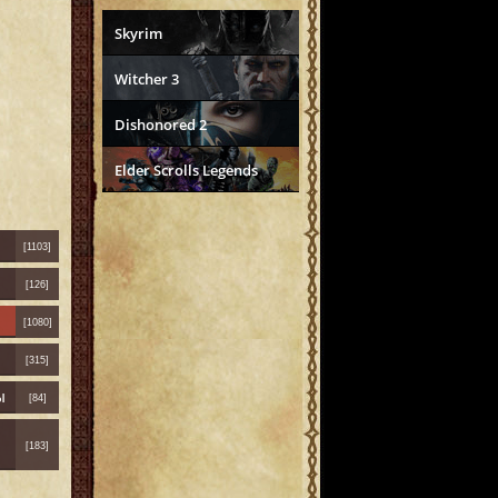
Skyrim
Witcher 3
Dishonored 2
Elder Scrolls Legends
[1103]
[126]
[1080]
[315]
ы
[84]
[183]