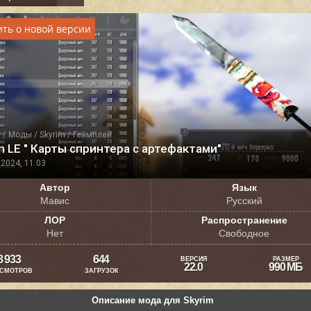
ть о новой версии
я
/
Моды
/
Skyrim
/
Геймплей
m LE " Карты спринтера с артефактами"
2024, 11:03
Автор
Язык
Мавис
Русский
ЛОР
Распространение
Нет
Свободное
8 933
644
ВЕРСИЯ
РАЗМЕР
22.0
990 МБ
СМОТРОВ
ЗАГРУЗОК
Описание мода для Skyrim