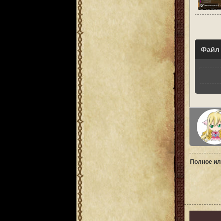
Файл
Полное ил