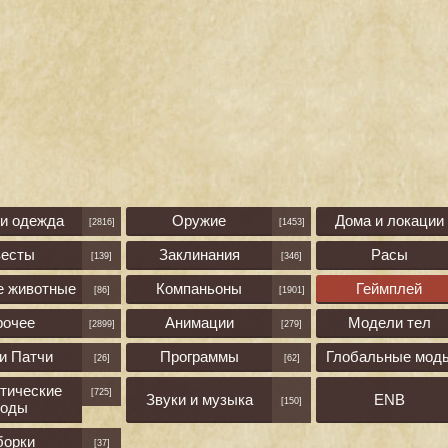
 и одежда
Оружие
Дома и локации
[2816]
[1453]
весты
Заклинания
Расы
[139]
[346]
е животные
Компаньоны
Геймплей
[86]
[1901]
рочее
Анимации
Модели тел
[2899]
[279]
и Патчи
Программы
Глобальные мод
[26]
[62]
тические
[725]
Звуки и музыка
ENB
[150]
оды
борки
[37]