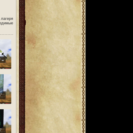
 лагеря
бедимые