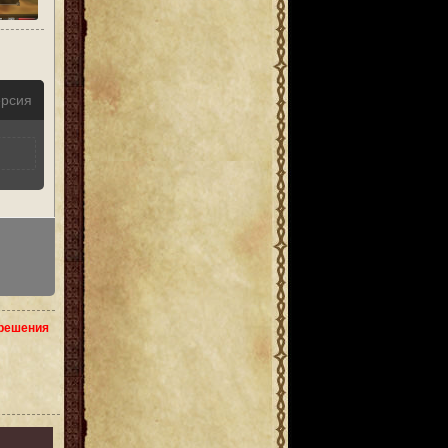
ерсия
зрешения