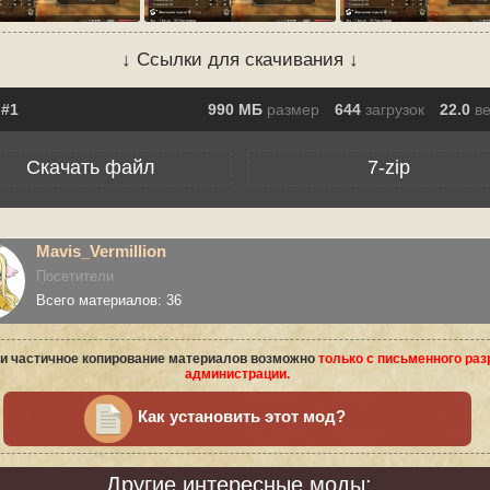
↓ Ссылки для скачивания ↓
990 МБ
размер
644
загрузок
22.0
в
Скачать файл
7-zip
Mavis_Vermillion
Посетители
Всего материалов: 36
и частичное копирование материалов возможно
только с письменного ра
администрации.
Как установить этот мод?
Другие интересные моды: