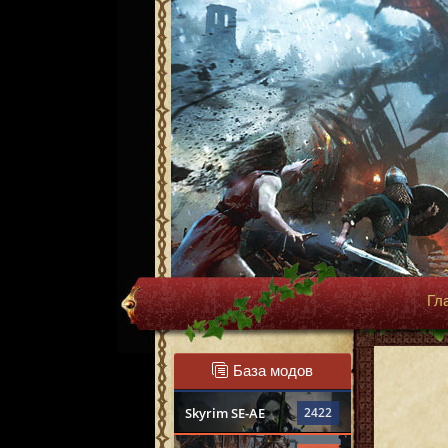
Гл
База модов
Skyrim SE-AE
2422