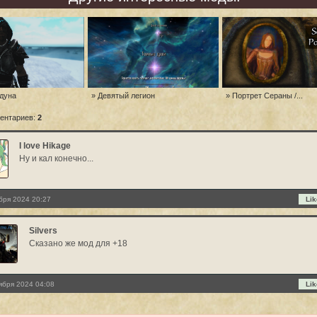
лдуна
» Девятый легион
» Портрет Сераны /...
ентариев:
2
I love Hikage
Ну и кал конечно...
бря 2024 20:27
Lik
Silvers
Сказано же мод для +18
ября 2024 04:08
Lik