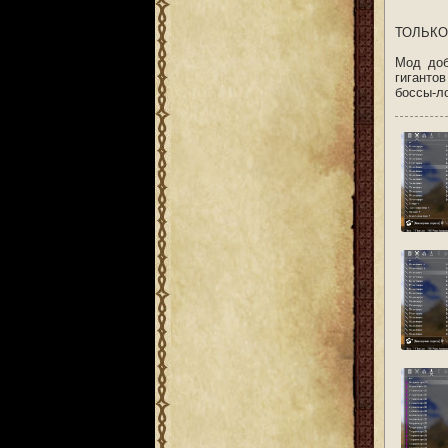
ТОЛЬКО
Мод доб
гиганто
боссы-л