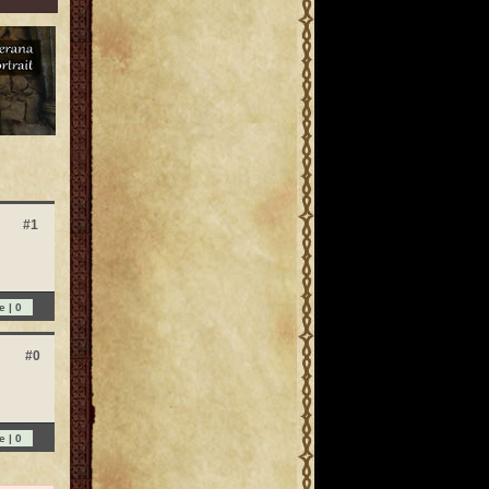
#1
e |
0
#0
e |
0