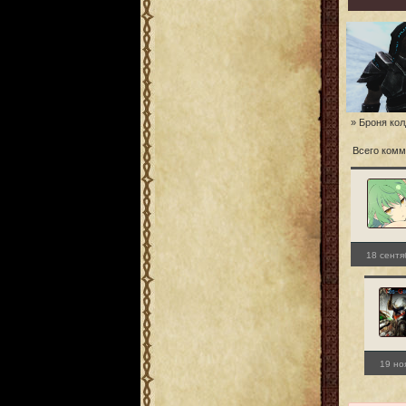
» Броня ко
Всего комм
18 сентя
19 но