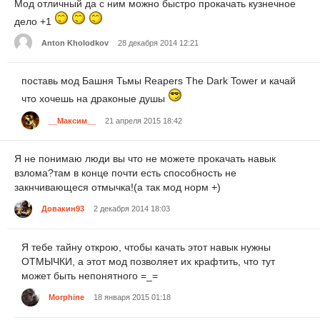
Мод отличный да с ним можно быстро прокачать кузнечное
дело +1
Anton Kholodkov
28 декабря 2014 12:21
поставь мод Башня Тьмы Reapers The Dark Tower и качай
что хочешь на драконые душы
__Максим__
21 апреля 2015 18:42
Я не понимаю люди вы что не можете прокачать навык
взлома?там в конце почти есть способность не
закнчивающеся отмычка!(а так мод норм +)
Довакин93
2 декабря 2014 18:03
Я тебе тайну открою, чтобы качать этот навык нужны
ОТМЫЧКИ, а этот мод позволяет их крафтить, что тут
может быть непонятного =_=
Morphine
18 января 2015 01:18