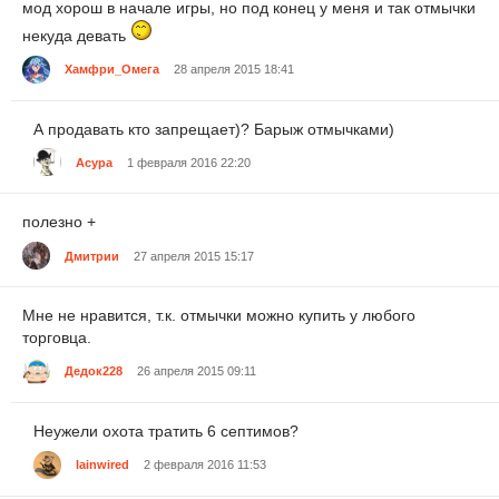
мод хорош в начале игры, но под конец у меня и так отмычки
некуда девать
Хамфри_Омега
28 апреля 2015 18:41
А продавать кто запрещает)? Барыж отмычками)
Асура
1 февраля 2016 22:20
полезно +
Дмитрии
27 апреля 2015 15:17
Мне не нравится, т.к. отмычки можно купить у любого
торговца.
Дедок228
26 апреля 2015 09:11
Неужели охота тратить 6 септимов?
lainwired
2 февраля 2016 11:53