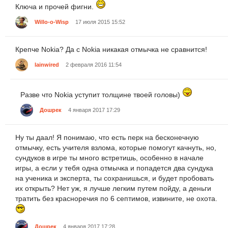
Ключа и прочей фигни.
Willo-o-Wisp
17 июля 2015 15:52
Крепче Nokia? Да с Nokia никакая отмычка не сравнится!
lainwired
2 февраля 2016 11:54
Разве что Nokia уступит толщине твоей головы)
Дошрек
4 января 2017 17:29
Ну ты даал! Я понимаю, что есть перк на бесконечную
отмычку, есть учителя взлома, которые помогут качнуть, но,
сундуков в игре ты много встретишь, особенно в начале
игры, а если у тебя одна отмычка и попадется два сундука
на ученика и эксперта, ты сохранишься, и будет пробовать
их открыть? Нет уж, я лучше легким путем пойду, а деньги
тратить без красноречия по 6 септимов, извините, не охота.
Дошрек
4 января 2017 17:28