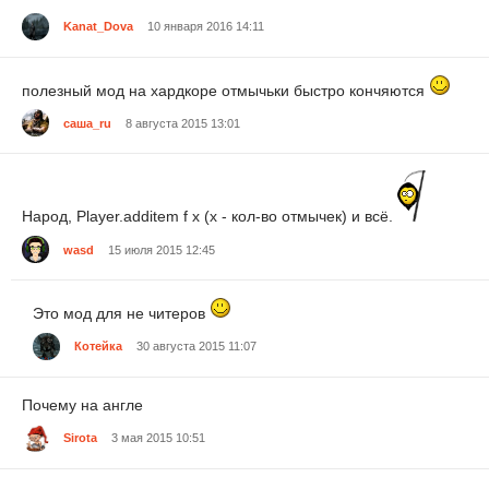
Kanat_Dova
10 января 2016 14:11
полезный мод на хардкоре отмычьки быстро кончяются
саша_ru
8 августа 2015 13:01
Народ, Player.additem f x (x - кол-во отмычек) и всё.
wasd
15 июля 2015 12:45
Это мод для не читеров
Котейка
30 августа 2015 11:07
Почему на англе
Sirota
3 мая 2015 10:51