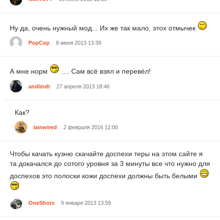
Ну да, очень нужный мод... Их же так мало, этох отмычек
PopCop
8 июня 2013 13:39
А мне норм
.... Сам всё взял и перевёл!
andlindt
27 апреля 2013 18:46
Как?
lainwired
2 февраля 2016 12:00
Чтобы качать кузню скачайте доспехи теры на этом сайте я
та докачался до сотого уровня за 3 минуты все что нужно для
доспехов это полоски кожи доспехи должны быть белыми
OneShots
9 января 2013 13:59