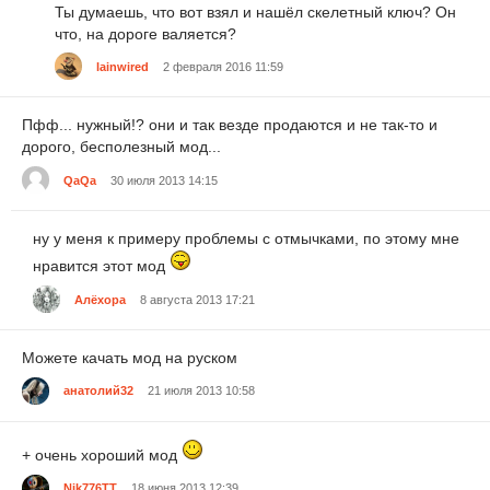
Ты думаешь, что вот взял и нашёл скелетный ключ? Он
что, на дороге валяется?
lainwired
2 февраля 2016 11:59
Пфф... нужный!? они и так везде продаются и не так-то и
дорого, бесполезный мод...
QaQa
30 июля 2013 14:15
ну у меня к примеру проблемы с отмычками, по этому мне
нравится этот мод
Алёхора
8 августа 2013 17:21
Можете качать мод на руском
анатолий32
21 июля 2013 10:58
+ очень хороший мод
Nik776TT
18 июня 2013 12:39