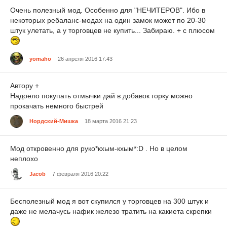
Очень полезный мод. Особенно для "НЕЧИТЕРОВ". Ибо в
некоторых ребаланс-модах на один замок может по 20-30
штук улетать, а у торговцев не купить... Забираю. + с плюсом
yomaho
26 апреля 2016 17:43
Автору +
Надоело покупать отмычки дай в добавок горку можно
прокачать немного быстрей
Нордский-Мишка
18 марта 2016 21:23
Мод откровенно для руко*кхым-кхым*:D . Но в целом
неплохо
Jacob
7 февраля 2016 20:22
Бесполезный мод я вот скупился у торговцев на 300 штук и
даже не мелачусь нафик железо тратить на какиета скрепки