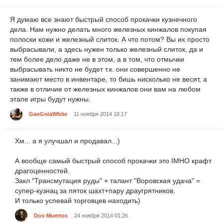
Я думаю все знают быстрый способ прокачки кузнечного
дела. Нам нужно делать много железных кинжалов покупая
полоски кожи и железный слиток. А что потом? Вы их просто
выбрасывали, а здесь нужен только железный слиток, да и
тем более дело даже не в этом, а в том, что отмычки
выбрасывать никто не будет т.к. они совершенно не
занимают место в инвентаре, то бишь нисколько не весят, а
также в отличие от железных кинжалов они вам на любом
этапе игры будут нужны.
GanGstaWhite
11 ноября 2014 18:17
Хм... а я улучшал и продавал...)
А вообще самый быстрый способ прокачки это IMHO крафт
драгоценностей.
Закл "Трансмутация руды" + талант "Воровская удача" =
супер-кузнац за пяток шахт+пару драугрятников.
И только успевай торговцев находить)
Dos-Muertos
24 ноября 2014 01:26