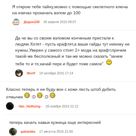
Я открою тебе тайну,можно с помощью скелетного ключа
на изичах прокачать взлом до 100
Дедок228
26 апреля 2015 09:07
Да че вы со своим взломом конченым пристали к
людям.Хотят - пусть крафтят,а ваши гайды тут никому не
нужны.Уверен у самого стоят 2+ мода на крафт,причем
такой-же бесполезный и так-же можно сказать "зачем
тебе то и то,качай перк и будет тоже самое".
Worlf
19 октября 2015 17:14
Класно теперь я не буду вон с кожи лесть штоб добить
отмычек
:D
:D
-Van_Helllsing-
28 ноября 2014 21:12
теперь качать навык кузнеца еще интересней
gabataka
17 августа 2015 21:50