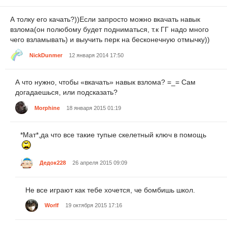
А толку его качать?))Если запросто можно вкачать навык
взлома(он полюбому будет подниматься, т.к ГГ надо много
чего взламывать) и выучить перк на бесконечную отмычку))
NickDunmer
12 января 2014 17:50
А что нужно, чтобы «вкачать» навык взлома? =_= Сам
догадаешься, или подсказать?
Morphine
18 января 2015 01:19
*Мат*,да что все такие тупые скелетный ключ в помощь
Дедок228
26 апреля 2015 09:09
Не все играют как тебе хочется, че бомбишь школ.
Worlf
19 октября 2015 17:16