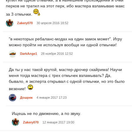
купил ни одной отмычки, а в нынешнем прохождении и очки
перков не тратил на этот перк, ибо мастера взламываю макс
за 3 отмычки.
Zakery070
30 апреля 2016 18:52
"в некоторых ребаланс-модах на один замок может". Игру
можно пройти не используя вообще ни одной отмычки!
DarkAnge1
28 ноября 2016 12:52
Да ты у нас такой крутой, мастер-дрочер скайрима! Научи
меня тогда мастера с трех отмычек взламывать? Да,
бывало, я эксперта открывал с одной отмычки, но это было
везение!
Дошрек
4 января 2017 17:23
Ищешь не по движению, а по звуку.
Zakery070
12 января 2017 19:00