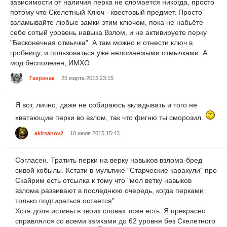
зависимости от наличия перка не сломается никогда, просто
потому что Скелетный Ключ - квестовый предмет. Просто
взламывайте любые замки этим ключом, пока не набьёте
себе сотый уровень навыка Взлом, и не активируете перку
"Бесконечная отмычка". А там можно и отнести ключ в
гробницу, и пользоваться уже неломаемыми отмычками. А
мод бесполезен, ИМХО
Гакренак
25 марта 2015 23:15
Я вот, лично, даже не собираюсь вкладывать и того не
хватающие перки во взлом, так что фигню ты сморозил.
akirsanov2
10 июля 2015 15:43
Согласен. Тратить перки на верку навыков взлома-бред
сивой кобылы. Кстати в мультике "Старческие каракули" про
Скайрим есть отсылка к тому что "мол ветку навыков
взлома развивают в последнюю очередь, когда перками
только подтираться остается".
Хотя доля истины в твоих словах тоже есть. Я прекрасно
справлялся со всеми замками до 62 уровня без Скелетного