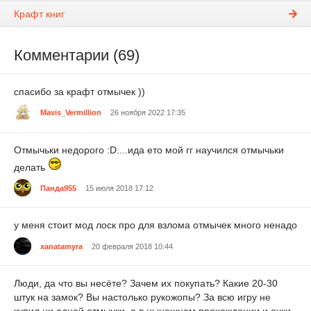
Крафт книг
Комментарии (69)
спасибо за крафт отмычек ))
Mavis_Vermillion
26 ноября 2022 17:35
Отмычьки недорого :D....ида ето мой гг научился отмычьки
делать
Панда955
15 июля 2018 17:12
у меня стоит мод лоск про для взлома отмычек много ненадо
xanatamyra
20 февраля 2018 10:44
Люди, да что вы несёте? Зачем их покупать? Какие 20-30
штук на замок? Вы настолько рукожопы? За всю игру не