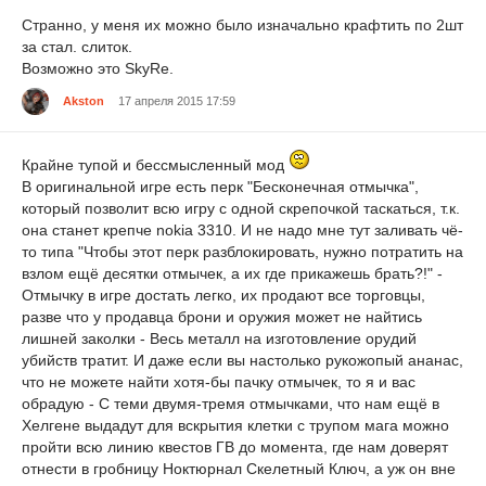
Странно, у меня их можно было изначально крафтить по 2шт
за стал. слиток.
Возможно это SkyRe.
Akston
17 апреля 2015 17:59
Крайне тупой и бессмысленный мод
В оригинальной игре есть перк "Бесконечная отмычка",
который позволит всю игру с одной скрепочкой таскаться, т.к.
она станет крепче nokia 3310. И не надо мне тут заливать чё-
то типа "Чтобы этот перк разблокировать, нужно потратить на
взлом ещё десятки отмычек, а их где прикажешь брать?!" -
Отмычку в игре достать легко, их продают все торговцы,
разве что у продавца брони и оружия может не найтись
лишней заколки - Весь металл на изготовление орудий
убийств тратит. И даже если вы настолько рукожопый ананас,
что не можете найти хотя-бы пачку отмычек, то я и вас
обрадую - С теми двумя-тремя отмычками, что нам ещё в
Хелгене выдадут для вскрытия клетки с трупом мага можно
пройти всю линию квестов ГВ до момента, где нам доверят
отнести в гробницу Ноктюрнал Скелетный Ключ, а уж он вне