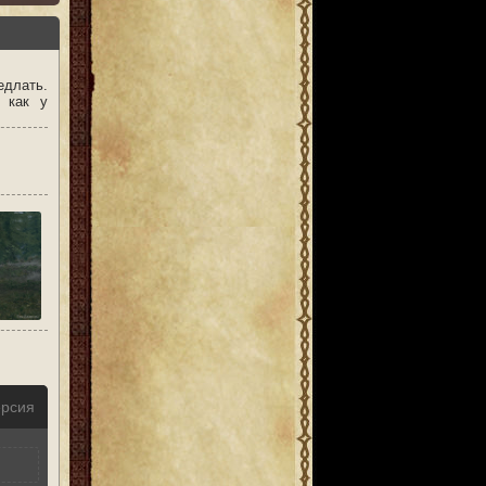
едлать.
 как у
ерсия