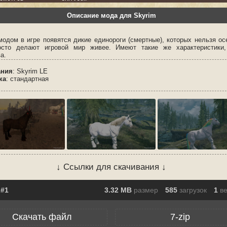
Описание мода для Skyrim
модом в игре появятся дикие единороги (смертные), которых нельзя ос
сто делают игровой мир живее. Имеют такие же характеристики,
а.
ания
: Skyrim LE
ка
: стандартная
↓ Ссылки для скачивания ↓
3.32 MB
размер
585
загрузок
1
в
Скачать файл
7-zip