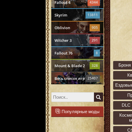
Fallout 4
4344
Skyrim
13811
Oblivion
905
Witcher 3
291
Fallout 76
8
Броня
Mount & Blade 2
328
К
Весь список игр
25407
Ездовы
П
DLC 
Популярные моды
Косме
м
С