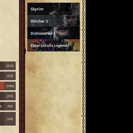
Skyrim
Witcher 3
Dishonored 2
Elder Scrolls Legends
[1103]
[126]
[1080]
[315]
ы
[84]
[183]