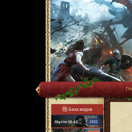
Гл
База модов
Skyrim SE-AE
2422