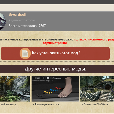
Swordself
Администраторы
Всего материалов: 7567
и частичное копирование материалов возможно
только с письменного ра
администрации.
Как установить этот мод?
Другие интересные моды:
ский коттедж
» Накладные ногти -...
» Поместье Хоббита