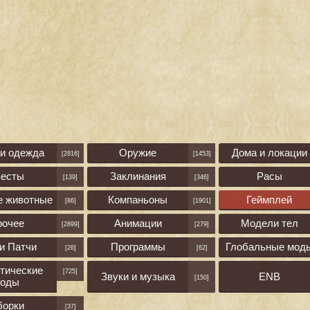
 и одежда
Оружие
Дома и локации
[2816]
[1453]
весты
Заклинания
Расы
[139]
[346]
е животные
Компаньоны
Геймплей
[86]
[1901]
рочее
Анимации
Модели тел
[2899]
[279]
и Патчи
Программы
Глобальные мод
[26]
[62]
тические
[725]
Звуки и музыка
ENB
[150]
оды
борки
[37]