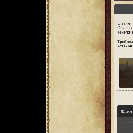
С этим 
Они про
Тенегрив
Требов
Установ
Файл