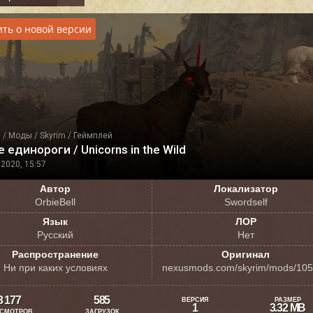
ть о новой версии
я
/
Моды
/
Skyrim
/
Геймплей
 единороги / Unicorns in the Wild
2020, 15:57
Автор
Локализатор
OrbieBell
Swordself
Язык
ЛОР
Русский
Нет
Распространение
Оригинал
Ни при каких условиях
nexusmods.com/skyrim/mods/10
3 177
585
ВЕРСИЯ
РАЗМЕР
1
3.32 MB
СМОТРОВ
ЗАГРУЗОК