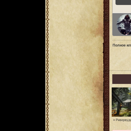
Полное ил
» Ривервуд