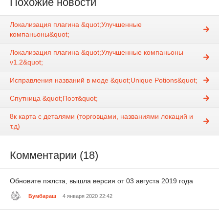
Похожие новости
Локализация плагина &quot;Улучшенные
компаньоны&quot;
Локализация плагина &quot;Улучшенные компаньоны
v1.2&quot;
Исправления названий в моде &quot;Unique Potions&quot;
Спутница &quot;Поэт&quot;
8к карта с деталями (торговцами, названиями локаций и
т.д)
Комментарии (18)
Обновите пжлста, вышла версия от 03 августа 2019 года
Бумбараш
4 января 2020 22:42