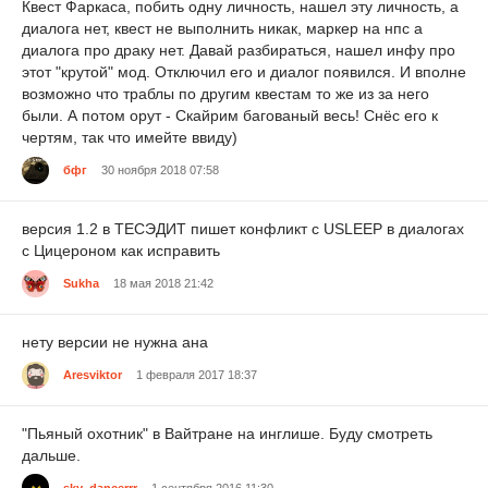
Квест Фаркаса, побить одну личность, нашел эту личность, а
диалога нет, квест не выполнить никак, маркер на нпс а
диалога про драку нет. Давай разбираться, нашел инфу про
этот "крутой" мод. Отключил его и диалог появился. И вполне
возможно что траблы по другим квестам то же из за него
были. А потом орут - Скайрим багованый весь! Снёс его к
чертям, так что имейте ввиду)
бфг
30 ноября 2018 07:58
версия 1.2 в ТЕСЭДИТ пишет конфликт с USLEEP в диалогах
с Цицероном как исправить
Sukha
18 мая 2018 21:42
нету версии не нужна ана
Aresviktor
1 февраля 2017 18:37
"Пьяный охотник" в Вайтране на инглише. Буду смотреть
дальше.
sky_dancerrr
1 сентября 2016 11:30