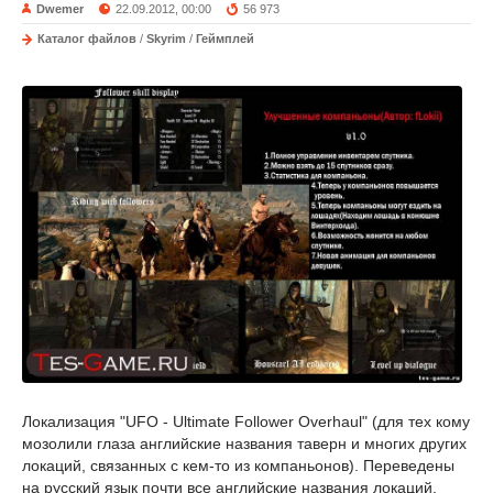
Dwemer
22.09.2012, 00:00
56 973
Каталог файлов
/
Skyrim
/
Геймплей
Локализация "UFO - Ultimate Follower Overhaul" (для тех кому
мозолили глаза английские названия таверн и многих других
локаций, связанных с кем-то из компаньонов). Переведены
на русский язык почти все английские названия локаций.