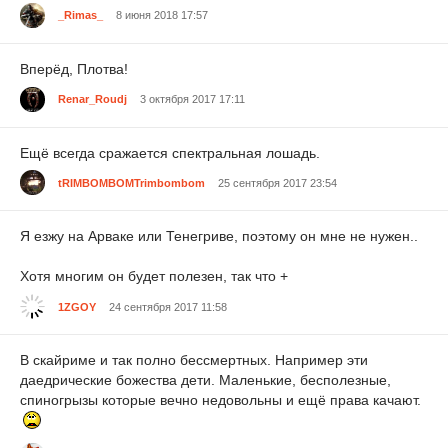
_Rimas_
8 июня 2018 17:57
Вперёд, Плотва!
Renar_Roudj
3 октября 2017 17:11
Ещё всегда сражается спектральная лошадь.
tRIMBOMBOMTrimbombom
25 сентября 2017 23:54
Я езжу на Арваке или Тенегриве, поэтому он мне не нужен..
Хотя многим он будет полезен, так что +
1ZGOY
24 сентября 2017 11:58
В скайриме и так полно бессмертных. Например эти
даедрические божества дети. Маленькие, бесполезные,
спиногрызы которые вечно недовольны и ещё права качают.