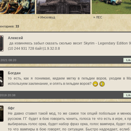
» Инселвуд
» ЛЕС
ентариев:
33
Алексей
да извиняюсь забыл сказать сколько весит Skyrim - Legendary Edition 9
(10 244 931 728 байт)1.9.32.0.8
 2021 08:20
Lik
Богдан
то есть, как я понимаю, кидаем метку в гильдии воров, уходим в Ма
используем заклинание, и опять в гильдии воров?
2019 20:38
Lik
бфг
Не давно ставил такой мод, то же самое ток опций побольше и меню
русском. ГГ будет в бою говорить чонить, голоса те что есть в игре, к 
выбираешь голос орка, будет набор фраз орка, голос вампира, будет го
то что вампиры в бою говорят, по ситуации. Быстро надоедает, еслиб 