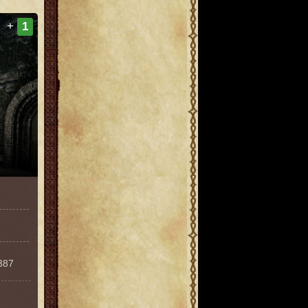
+
1
387