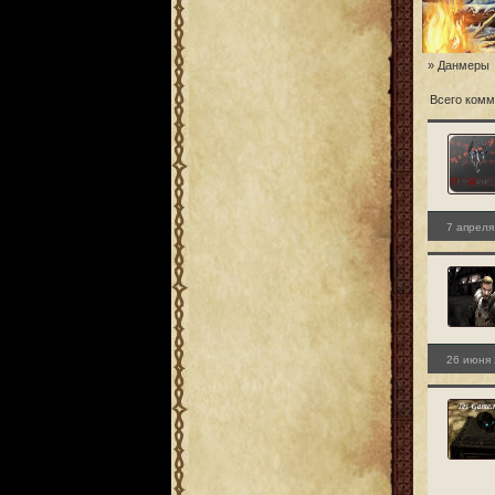
» Данмеры
Всего комм
7 апреля
26 июня 