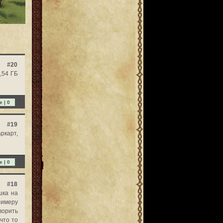
#20
,54 ГБ
e |
0
#19
ркарт,
e |
0
#18
шка на
примеру
ворить
что то