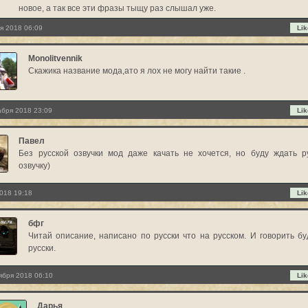
новое, а так все эти фразы тыщу раз слышал уже.
я 2018 06:09
Lik
Monolitvennik
Скажика название мода,ато я лох не могу найти такие .
абря 2018 23:09
Lik
Павел
Без русской озвучки мод даже качать не хочется, но буду ждать р
озвучку)
018 19:18
Lik
бфг
Читай описание, написано по русски что на русском. И говорить бу
русски.
ября 2018 06:10
Lik
Дарья