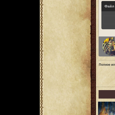
Файл
Полное ил