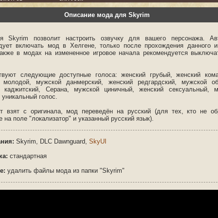
Описание мода для Skyrim
 Skyrim позволит настроить озвучку для вашего персонажа. Ав
дует включать мод в Хелгене, только после прохождения данного и
Также в модах на измененное игровое начала рекомендуется выключа
твуют следующие доступные голоса: женский грубый, женский ком
 молодой, мужской данмерский, женский редгардский, мужской об
 каджитский, Серана, мужской циничный, женский сексуальный, м
 уникальный голос.
т взят с оригинала, мод переведён на русский (для тех, кто не о
 на поле "локализатор" и указанный русский язык).
ния:
Skyrim, DLC Dawnguard,
SkyUI
ка:
стандартная
е:
удалить файлы мода из папки "Skyrim"