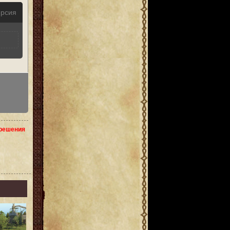
ерсия
зрешения