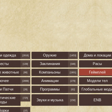
 и одежда
Оружие
Дома и локации
[2816]
[1453]
весты
Заклинания
Расы
[139]
[346]
е животные
Компаньоны
Геймплей
[86]
[1901]
рочее
Анимации
Модели тел
[2899]
[279]
и Патчи
Программы
Глобальные мод
[26]
[62]
тические
[725]
Звуки и музыка
ENB
[150]
оды
борки
[37]