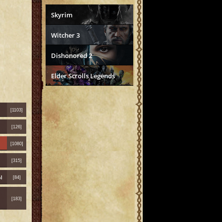
Skyrim
Witcher 3
Dishonored 2
Elder Scrolls Legends
[1103]
[126]
[1080]
[315]
ы
[84]
[183]