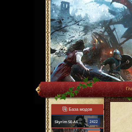
Гл
База модов
Skyrim SE-AE
2422