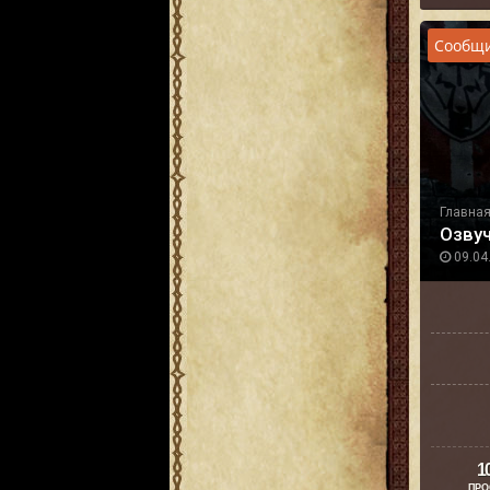
Сообщи
Главна
Озву
09.04.
1
ПРО