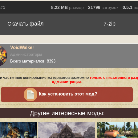
8.22 MB
размер
21796
загрузок
0.5.1
в
Скачать файл
7-zip
VoidWalker
Администраторы
Всего материалов: 8393
и частичное копирование материалов возможно
только с письменного ра
администрации.
Как установить этот мод?
Другие интересные моды: