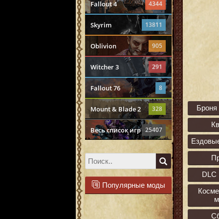
Fallout 4
4344
Skyrim
13811
Oblivion
905
Witcher 3
291
Fallout 76
8
Броня
Mount & Blade 2
328
К
Весь список игр
25407
Ездовы
П
DLC 
Популярные моды
Косме
м
С