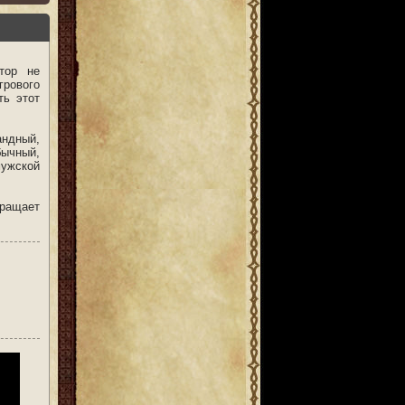
тор не
грового
ть этот
андный,
ычный,
ужской
бращает