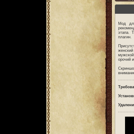
Мод для
рекомен
этапа. 
плагин.
Присутс
женский
мужской
орочий и
Скриншо
внимание
Требова
Установ
Удалени