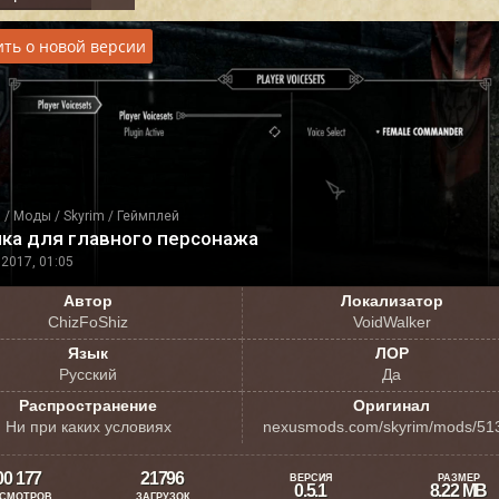
ть о новой версии
я
/
Моды
/
Skyrim
/
Геймплей
чка для главного персонажа
2017, 01:05
Автор
Локализатор
ChizFoShiz
VoidWalker
Язык
ЛОР
Русский
Да
Распространение
Оригинал
Ни при каких условиях
nexusmods.com/skyrim/mods/51
00 177
21796
ВЕРСИЯ
РАЗМЕР
0.5.1
8.22 MB
СМОТРОВ
ЗАГРУЗОК