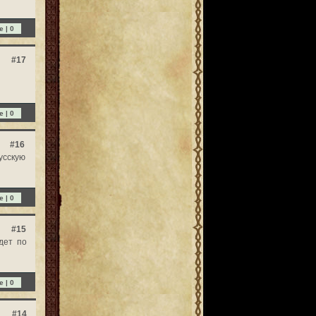
e |
0
#17
e |
0
#16
усскую
e |
0
#15
дет по
e |
0
#14