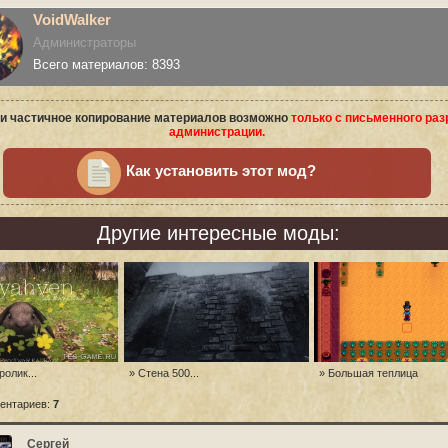
VoidWalker
Администраторы
Всего материалов: 8393
и частичное копирование материалов возможно
только с письменного ра
администрации.
Как установить этот мод?
Другие интересные моды:
ролик...
» Стена 500...
» Большая теплица
ентариев:
7
Сергей