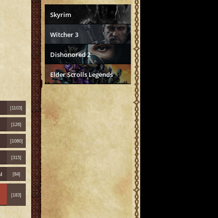
Skyrim
Witcher 3
Dishonored 2
Elder Scrolls Legends
[1103]
[126]
[1080]
[315]
ы
[84]
[183]