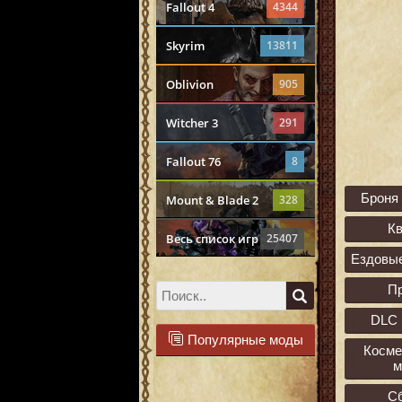
Fallout 4
4344
Skyrim
13811
Oblivion
905
Witcher 3
291
Fallout 76
8
Броня
Mount & Blade 2
328
К
Весь список игр
25407
Ездовы
П
DLC 
Популярные моды
Косме
м
С