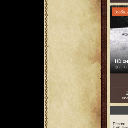
Сообщи
Главна
HD сн
28.12.
1
ПРО
Плагин