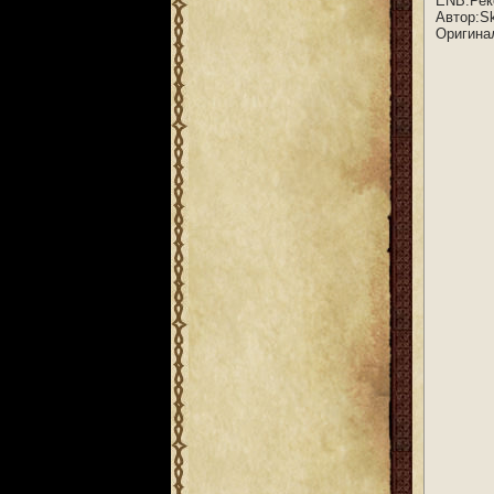
ENB.Рек
Автор:S
Оригина