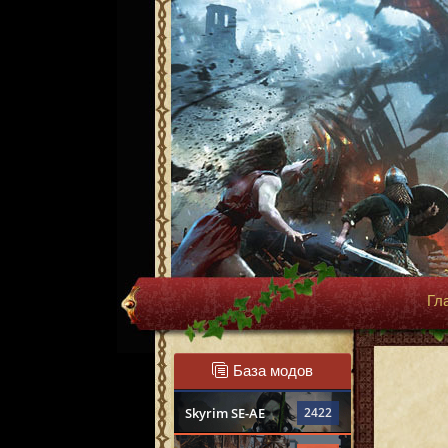
Гл
База модов
Skyrim SE-AE
2422