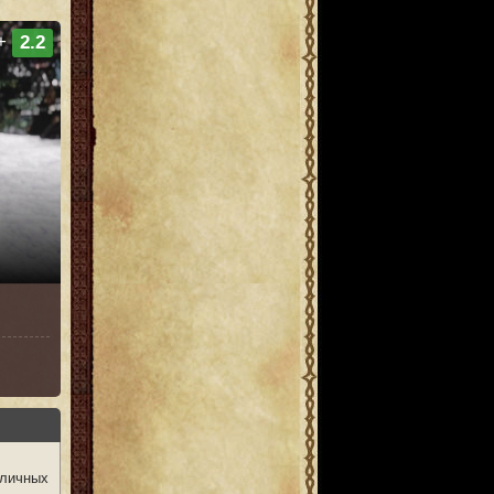
+
2.2
личных