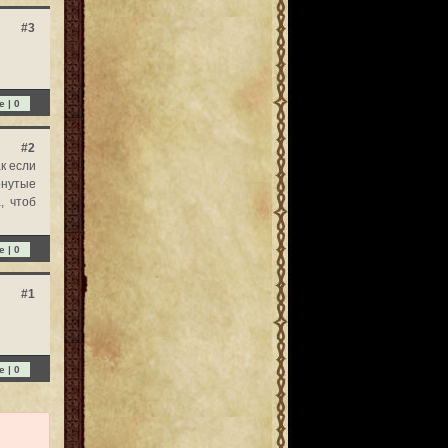
#3
e |
0
#2
к если
онутые
, чтоб
e |
0
#1
e |
0