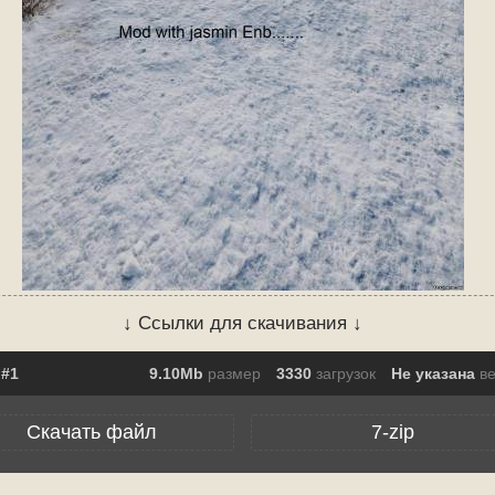
↓ Ссылки для скачивания ↓
9.10Mb
размер
3330
загрузок
Не указана
в
Скачать файл
7-zip