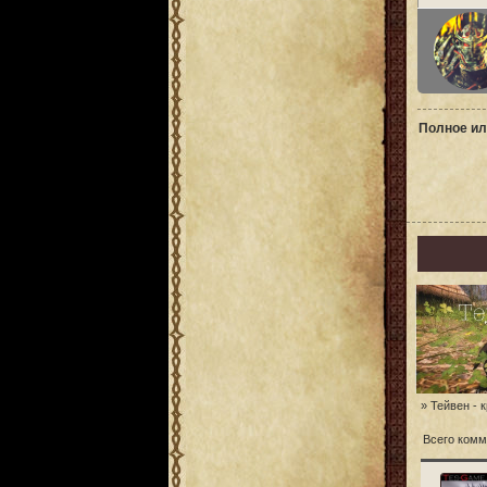
Полное ил
» Тейвен - к
Всего комм