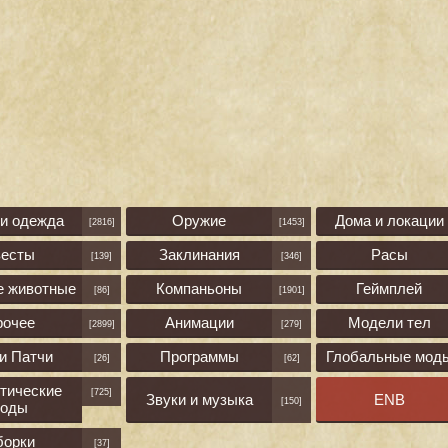
 и одежда
Оружие
Дома и локации
[2816]
[1453]
весты
Заклинания
Расы
[139]
[346]
е животные
Компаньоны
Геймплей
[86]
[1901]
рочее
Анимации
Модели тел
[2899]
[279]
и Патчи
Программы
Глобальные мод
[26]
[62]
тические
[725]
Звуки и музыка
ENB
[150]
оды
борки
[37]