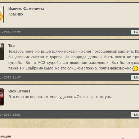
Имечко Фамиличка
Красиво +
ря 2012 22:22
Lik
Taia
Текстуры конечно выше всяких похвал, но снег покрошенный какой-то. Ка
бы дворник сметал с дороги. На природе должны быть почти не тр
сугробы. Вот в AC3 сугробы аж движение замедляли. Все бы отдала
также в и Скайриме было, но это слишком сложно, почти невозможно
ря 2012 21:47
Lik
Rick Grimes
Эта игра не перестает меня удивлять.Отличные текстуры
ря 2012 18:01
Lik
мация