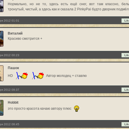
Нормально, но не то, здесь есть ещё снег, вот там классно, бел
тронутый, чистый, а здесь как и сказала 2 PinkyPai будто дворник подмёл
ря 2012 01:01
Lik
Виталий
Красиво смотрится +
ря 2012 00:23
Lik
Пашок
HD
Автор молодец + ставлю
ря 2012 09:37
Lik
Hobbit
это просто красота качаю автору плюс
ря 2012 08:45
Lik