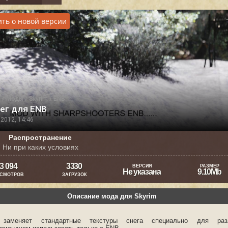
ть о новой версии
я
/
Моды
/
Skyrim
/
ENB
ег для ENB
2012, 14:46
Распространение
Ни при каких условиях
3 094
3330
ВЕРСИЯ
РАЗМЕР
Не указана
9.10Mb
СМОТРОВ
ЗАГРУЗОК
Описание мода для Skyrim
 заменяет стандартные текстуры снега специально для раз