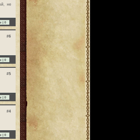
ый, не
e |
0
#6
e |
0
#5
e |
0
#4
e |
0