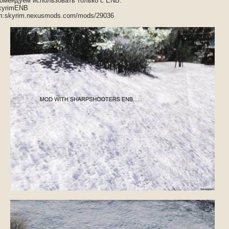
омендуем использовать только с ENB.
kyrimENB
л:skyrim.nexusmods.com/mods/29036