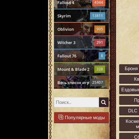
Fallout 4
4344
Skyrim
13811
Oblivion
905
Witcher 3
291
Fallout 76
8
Броня
Mount & Blade 2
328
К
Весь список игр
25407
Ездовы
П
DLC 
Популярные моды
Косме
м
С