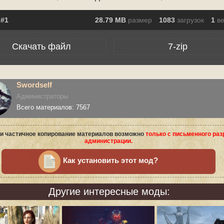
28.79 MB
размер
1083
загрузок
1
в
Скачать файл
7-zip
Swordself
Администраторы
Всего материалов: 7567
и частичное копирование материалов возможно
только с письменного ра
администрации.
Как установить этот мод?
Другие интересные моды: