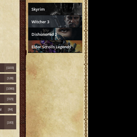
Skyrim
Witcher 3
Dishonored 2
Elder Scrolls Legends
[1103]
[126]
[1080]
[315]
ы
[84]
[183]