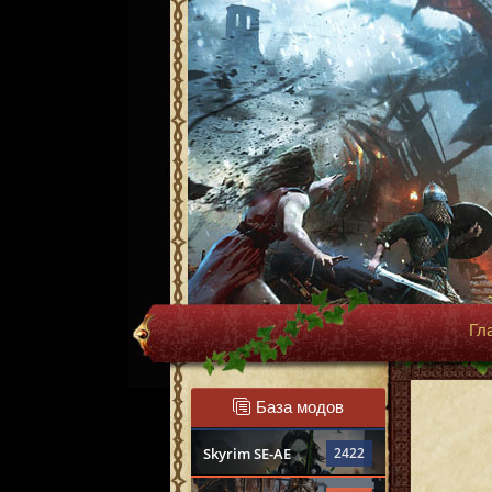
Гл
База модов
Skyrim SE-AE
2422