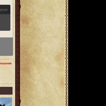
ерсия
зрешения