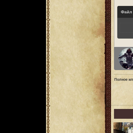
Файл
Полное ил