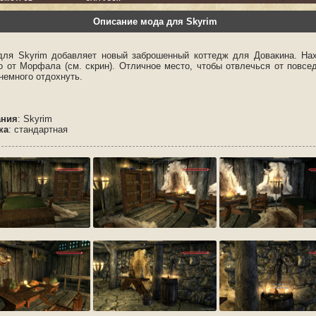
Описание мода для Skyrim
для Skyrim добавляет новый заброшенный коттедж для Довакина. На
о от Морфала (см. скрин). Отличное место, чтобы отвлечься от повсе
немного отдохнуть.
ания
: Skyrim
ка
: стандартная