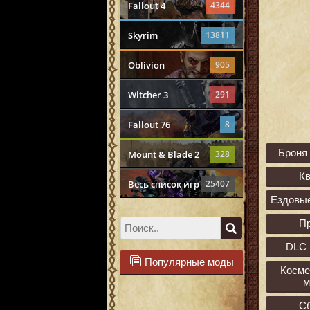
Fallout 4
4344
Skyrim
13811
Oblivion
905
Witcher 3
291
Fallout 76
8
Броня
Mount & Blade 2
328
К
Весь список игр
25407
Ездовы
П
DLC 
Популярные моды
Косме
м
С