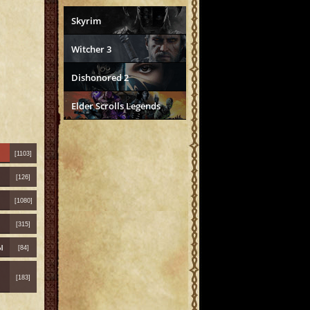
Skyrim
Witcher 3
Dishonored 2
Elder Scrolls Legends
[1103]
[126]
[1080]
[315]
ы
[84]
[183]