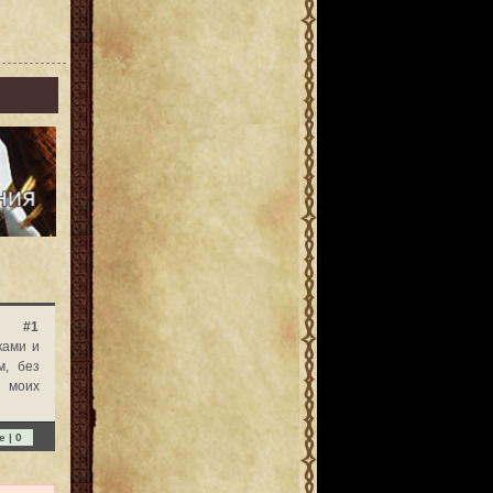
#1
ками и
м, без
я моих
e |
0