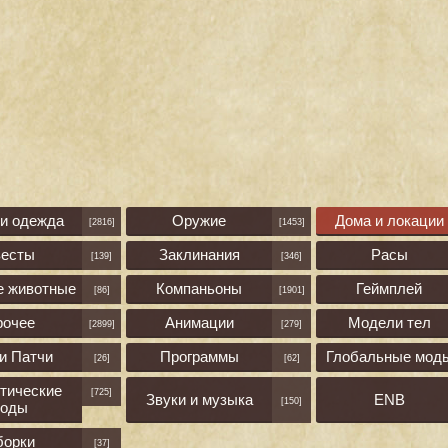
 и одежда
Оружие
Дома и локации
[2816]
[1453]
весты
Заклинания
Расы
[139]
[346]
е животные
Компаньоны
Геймплей
[86]
[1901]
рочее
Анимации
Модели тел
[2899]
[279]
и Патчи
Программы
Глобальные мод
[26]
[62]
тические
[725]
Звуки и музыка
ENB
[150]
оды
борки
[37]