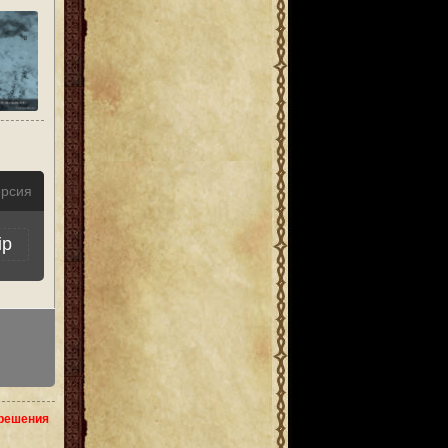
ерсия
ip
зрешения