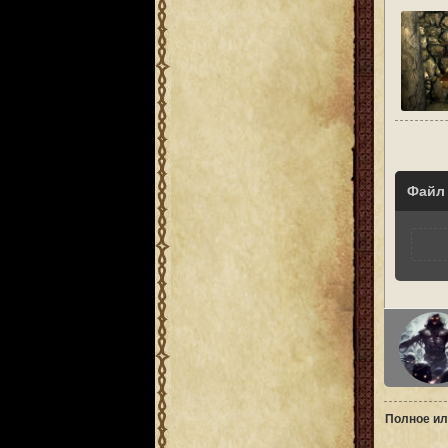
Файл
Полное ил