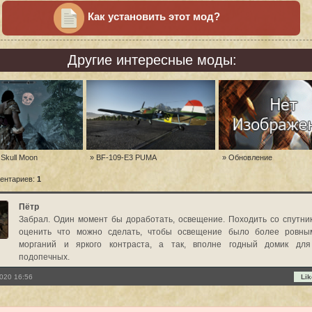
Как установить этот мод?
Другие интересные моды:
 Skull Moon
» BF-109-E3 PUMA
» Обновление
ентариев:
1
Пётр
Забрал. Один момент бы доработать, освещение. Походить со спутни
оценить что можно сделать, чтобы освещение было более ровны
морганий и яркого контраста, а так, вполне годный домик дл
подопечных.
020 16:56
Lik