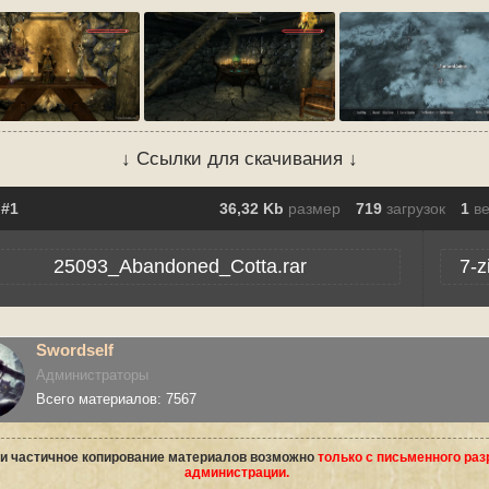
↓ Ссылки для скачивания ↓
36,32 Kb
размер
719
загрузок
1
в
25093_Abandoned_Cotta.rar
7-z
Swordself
Администраторы
Всего материалов: 7567
и частичное копирование материалов возможно
только с письменного ра
администрации.