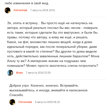
либо изменения в свой мод.
FeCentriak
7 августа 2018 19:51
Эх, опять я встряну... Вы просто ещё не наткнулись на
автора, который реально послал бы вас лесом - поверьте,
есть такие, которые сделали бы это виртуозно, и были бы
правы, потому что автору, а кому же ещё, и решать.
Какое, на фиг, множество лишних вещей, когда в доме
идеальный порядок, как после генеральной уборки, даже
пустовато в какой-то степени? Вы другие-то дома видели
хоть, действительно заваленные лишним барахлом? Мона
Альту ту же? А имперские значки на подушках чем
помешали? Может, просто захотелось слегка потроллить?
Илия
7 августа 2018 22:55
Доброе утро. Конечно, конечно. Встревайте,
высказывайтесь, и иногда, вникайте в написанное.
Спасибо.
FeCentriak
8 августа 2018 06:16