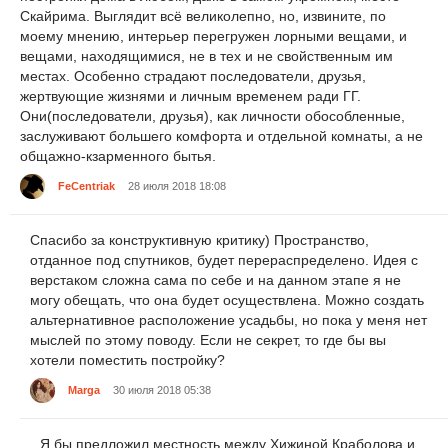
Скайрима. Выглядит всё великолепно, но, извините, по
моему мнению, интерьер перегружен лорными вещами, и
вещами, находящимися, не в тех и не свойственным им
местах. Особенно страдают последователи, друзья,
жертвующие жизнями и личным временем ради ГГ.
Они(последователи, друзья), как личности обособленные,
заслуживают большего комфорта и отдельной комнаты, а не
общажно-кзарменного бытья.
FeCentriak
28 июля 2018 18:08
Спасибо за конструктивную критику) Пространство,
отданное под спутников, будет перераспределено. Идея с
верстаком сложна сама по себе и на данном этапе я не
могу обещать, что она будет осуществлена. Можно создать
альтернативное расположение усадьбы, но пока у меня нет
мыслей по этому поводу. Если не секрет, то где бы вы
хотели поместить постройку?
Marga
30 июля 2018 05:38
Я бы предложил местность между Хижиной Краболова и