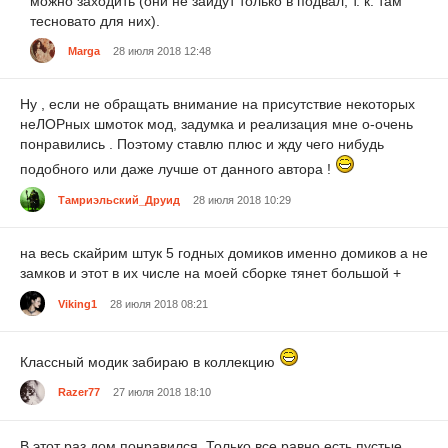
можно заходить (они не зайдут только в подвал, т. к. там
тесновато для них).
Marga
28 июля 2018 12:48
Ну , если не обращать внимание на присутствие некоторых
неЛОРных шмоток мод, задумка и реализация мне о-очень
понравились . Поэтому ставлю плюс и жду чего нибудь
подобного или даже лучше от данного автора !
Тамриэльский_Друид
28 июля 2018 10:29
на весь скайрим штук 5 годных домиков именно домиков а не
замков и этот в их числе на моей сборке тянет большой +
Viking1
28 июля 2018 08:21
Классный модик забираю в коллекцию
Razer77
27 июля 2018 18:10
В этот раз дом понравился. Только все равно есть пустые