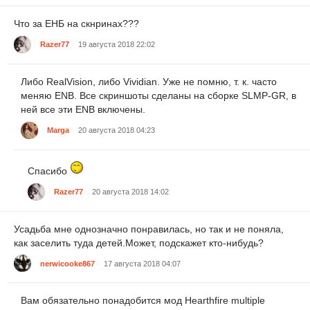
Что за ЕНБ на скнринах???
Razer77
19 августа 2018 22:02
Либо RealVision, либо Vividian. Уже не помню, т. к. часто
меняю ENB. Все скриншоты сделаны на сборке SLMP-GR, в
ней все эти ENB включены.
Marga
20 августа 2018 04:23
Спасибо
Razer77
20 августа 2018 14:02
Усадьба мне однозначно понравилась, но так и не поняла,
как заселить туда детей.Может, подскажет кто-нибудь?
nerwicooke867
17 августа 2018 04:07
Вам обязательно понадобится мод Hearthfire multiple