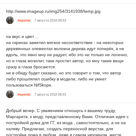
http://www.imageup.ru/img254/3141938/temp.jpg
Imperial
7 августа 2018 09:53
на вкус и цвет ...
на скринах заметил мягкое несоответствие - на некоторых
деревянных элементах волокна дерева идут поперёк, а не
вдоль, что явно мну не радует, ибо это не только не логично,
но и глаза мозолит, таки простит автор, но мну такие вещи
сразу в глаза бросаются.
не в обиду будет сказано, но это говорит о том, что автор
либо прошляпил ошибку в модели, либо не умеет
пользоваться NifSkope.
Imperial
7 августа 2018 08:01
Добрый вечер. С уважением отношусь к вашему труду,
Маргарита, к моду, представленному Вами. Отличная идея с
постройкой дома для ГГ, из мода , самостоятельно, а не на
халяву. Предлагаю, создать переносной верстак, для
постройки дома в любом, даже в самом укромном, месте