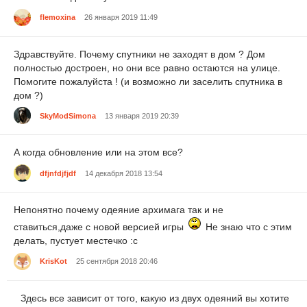
flemoxina
26 января 2019 11:49
Здравствуйте. Почему спутники не заходят в дом ? Дом
полностью достроен, но они все равно остаются на улице.
Помогите пожалуйста ! (и возможно ли заселить спутника в
дом ?)
SkyModSimona
13 января 2019 20:39
А когда обновление или на этом все?
dfjnfdjfjdf
14 декабря 2018 13:54
Непонятно почему одеяние архимага так и не
ставиться,даже с новой версией игры
Не знаю что с этим
делать, пустует местечко :с
KrisKot
25 сентября 2018 20:46
Здесь все зависит от того, какую из двух одеяний вы хотите