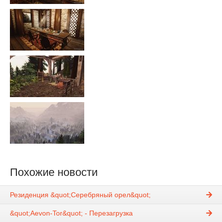
Похожие новости
Резиденция &quot;Серебряный орел&quot;
&quot;Aevon-Tor&quot; - Перезагрузка