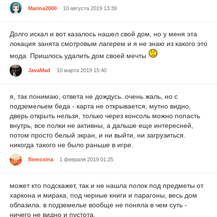
Marina2000
10 августа 2019 13:39
Долго искал и вот казалось нашел свой дом, но у меня эта
локация занята смотровым лагерем и я не знаю из какого это
мода. Пришлось удалить дом своей мечты
JavaMad
10 марта 2019 15:40
я, так понимаю, ответа не дождусь..очень жаль, но с
подземельем беда - карта не открывается, мутно видно,
дверь открыть нельзя, только через консоль можно попасть
внутрь, все полки не активны, а дальше еще интересней,
потом просто белый экран, и ни выйти, ни загрузиться.
никогда такого не было раньше в игре.
flemoxina
1 февраля 2019 01:25
может кто подскажет, так и не нашла полок под предметы от
харкона и мирака, под черные книги и парагоны, весь дом
облазила. в подземелье воoбще не поняла в чем суть -
ничего не видно и пустота.