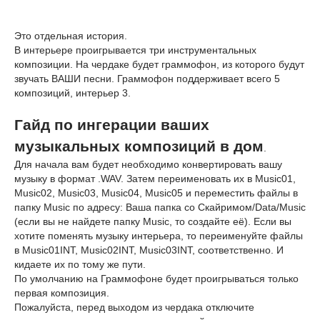
Это отдельная история.
В интерьере проигрывается три инструментальных
композиции. На чердаке будет граммофон, из которого будут
звучать ВАШИ песни. Граммофон поддерживает всего 5
композиций, интерьер 3.
Гайд по ингерации ваших
музыкальных композиций в дом
.
Для начала вам будет необходимо конвертировать вашу
музыку в формат .WAV. Затем переименовать их в Music01,
Music02, Music03, Music04, Music05 и переместить файлы в
папку Music по адресу: Ваша папка со Скайримом/Data/Music
(если вы не найдете папку Music, то создайте её). Если вы
хотите поменять музыку интерьера, то переименуйте файлы
в Music01INT, Music02INT, Music03INT, соответственно. И
кидаете их по тому же пути.
По умолчанию на Граммофоне будет проигрываться только
первая композиция.
Пожалуйста, перед выходом из чердака отключите