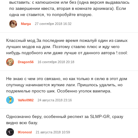
выставить: с капюшоном или без (одна версия выдавалась
по завершении квеста, вторая в комнате архимага). Если
одна не ставится, то попробуйте вторую.
Marga
27 сентября 2018 16:32
Классный мод.За последние время пожалуй один из самых
лучших модов на дом. Поэтому ставлю плюс и жду чего
нибудь подобного или даже лучше от данного автора !:cool:
Dragon56
16 сентября 2018 20:18
Не знаю с чем это связано, но как только я селю в этот дом
спутницу начинаются жуткие лаги. Пришлось удалить, но
подземелье просто шик. Особенно уголок вампира.
VaNo0982
24 августа 2018 23:16
Однозначно беру, особенный респект за SLMP-GR, сразу
видно всю базу.
IKronosI
21 августа 2018 10:59