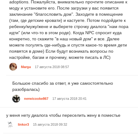
adoptions. Пожалуйста, внимательно прочтите описание к
моду и установите его. После загрузки у вас появится
заклинание "благословить дом". Заходите в помещение
(там, где детские кровати) и кастуете. Потом подойдите к
ребенку/мужу/жене и выберете строчку диалога "нам пора
идти" (или что-то в этом роде). Когда NPC спросит куда
конкретно, то скажите "в наш новый дом" и все. Далее
можете погулять где-нибудь и спустя какое-то время дети
появятся в доме) Если будут возникать вопросы по
настройке, багам и прочему, можете писать в ЛС)
Marga
17 августа 2018 08:57
Большое спасибо за ответ, я уже самостоятельно
разобралась)
nerwicooke867
17 августа 2018 20:41
у меня нету диалога чтобы переселить жену в поместье
linkor3
15 августа 2018 09:32