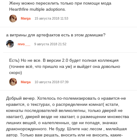
Жену можно переселить только при помощи мода
Hearthfire multiple adoptions.
Marga
15 августа 2018 11:53
а витрины для артефактов есть в этом домишке?
revo___
9 августа 2018 21:52
Есть) Но не все. В версии 2.0 будет полная коллекция
(точнее всё, что пришло на ум) и выйдет она довольно
скоро)
Marga
10 августа 2018 07:39
Добрый вечер. Хотелось по-полемизировать о нравится-не
нравится, о текстурах, о распределении комнат( кстати,
комнаты последователей великолепны, только дверей не
хватает), дверей везде не хватает, о размещении множества
лишних вещей, о налепленных, где ни попадя, значках
драконорожденного. Не буду. Шлите нас лесом , милейшая
автор. Только вам решать, вносить или не вносить, какие-