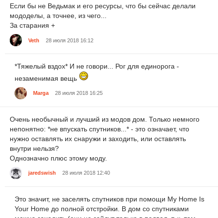
Если бы не Ведьмак и его ресурсы, что бы сейчас делали
мододелы, а точнее, из чего...
За старания +
Veth
28 июля 2018 16:12
*Тяжелый вздох* И не говори... Рог для единорога -
незаменимая вещь
Marga
28 июля 2018 16:25
Очень необычный и лучший из модов дом. Только немного
непонятно: *не впускать спутников...* - это означает, что
нужно оставлять их снаружи и заходить, или оставлять
внутри нельзя?
Однозначно плюс этому моду.
jaredswish
28 июля 2018 12:40
Это значит, не заселять спутников при помощи My Home Is
Your Home до полной отстройки. В дом со спутниками